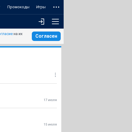
т
Промокоды
Игры
огласие
на их
Согласен
17 июля
15 июля