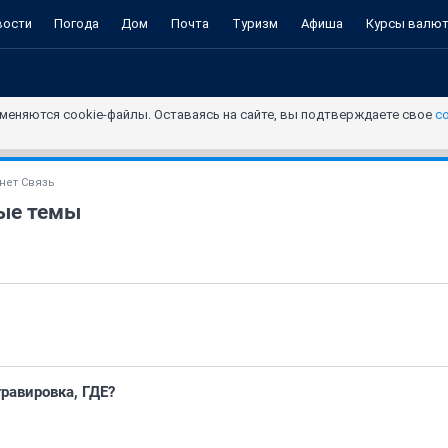
вости
Погода
Дом
Почта
Туризм
Афиша
Курсы валю
меняются cookie-файлы. Оставаясь на сайте, вы подтверждаете свое
с
нет Связь
ые темы
гравировка, ГДЕ?