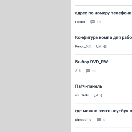
адрес по номеру телефона
10
Lieder
Конфигура компа для работ
43
Ringo_500
Выбор DVD_RW
31
213
Патч-панель
5
wall1609
где можно взять ноутбук в
0
pinocchio