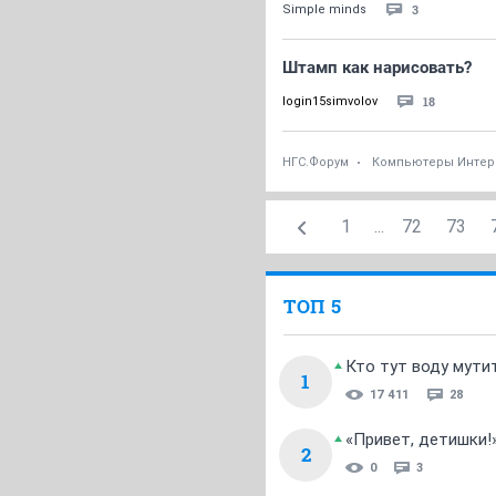
3
Simple minds
Штамп как нарисовать?
18
login15simvolov
НГС.Форум
Компьютеры Интер
1
...
72
73
ТОП 5
Кто тут воду мути
1
17 411
28
«Привет, детишки!
2
0
3