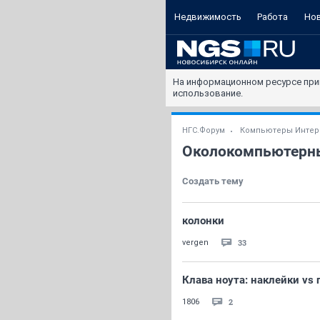
Недвижимость
Работа
Но
На информационном ресурсе при
использование.
НГС.Форум
Компьютеры Интер
Околокомпьютерн
Создать тему
колонки
33
vergen
Клава ноута: наклейки vs 
2
1806