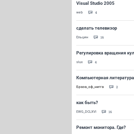
Visual Studio 2005
4
web
сделать телевизор
16
Ельцин
Регулировка вращения ку
4
slux
Компьютерная литература
2
Браза_оф_нигга
как быть?
16
EWG_DCLXVI
Ремонт монитора. Где?