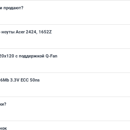
и продают?
о ноуты Acer 2424, 1652Z
20x120 с поддержкой Q-Fan
6Mb 3.3V ECC 50ns
ки?
нок