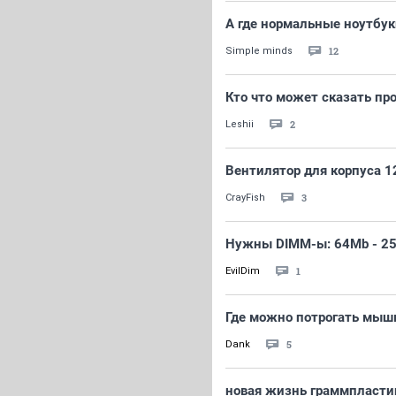
А где нормальные ноутбук
12
Simple minds
Кто что может сказать пр
2
Leshii
Вентилятор для корпуса 1
3
CrayFish
Нужны DIMM-ы: 64Mb - 25
1
EvilDim
Где можно потрогать мыш
5
Dank
новая жизнь граммпласти