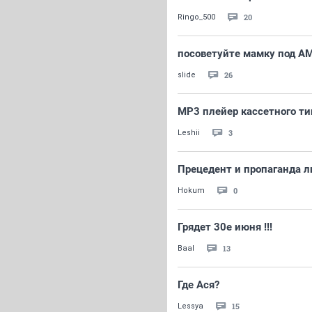
20
Ringo_500
посоветуйте мамку под A
26
slide
MP3 плейер кассетного ти
3
Leshii
Прецедент и пропаганда 
0
Hokum
Грядет 30е июня !!!
13
Baal
Где Ася?
15
Lessya