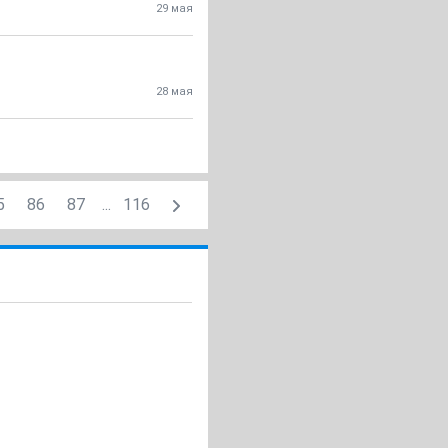
29 мая
28 мая
5
86
87
...
116