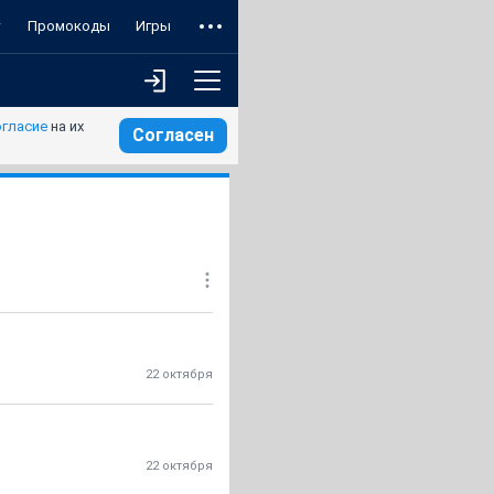
т
Промокоды
Игры
огласие
на их
Согласен
22 октября
22 октября