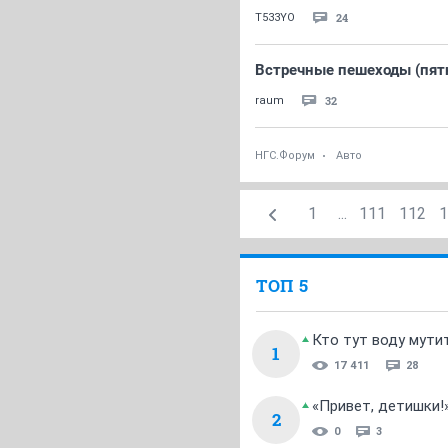
24
T533YO
Встречные пешеходы (пят
32
raum
НГС.Форум
Авто
1
...
111
112
1
ТОП 5
Кто тут воду мути
1
17 411
28
«Привет, детишки!
2
0
3