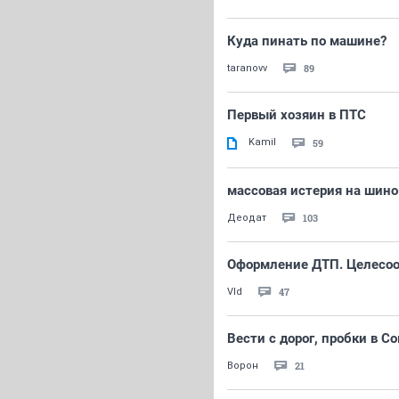
Куда пинать по машине?
89
taranovv
Первый хозяин в ПТС
Kamil
59
массовая истерия на шин
103
Деодат
Оформление ДТП. Целесооб
47
Vld
Вести с дорог, пробки в С
21
Ворон