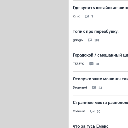
Где купить китайские шин
7
KinK
топик про переобувку.
181
gringo
Городской / смешанный цик
31
T533YO
Отслужившие машины так
23
Begemot
Странные места располож
30
Сэймэй
что за гусь Емекс