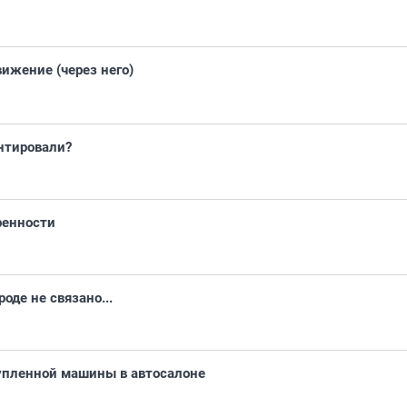
вижение (через него)
онтировали?
ренности
оде не связано...
упленной машины в автосалоне