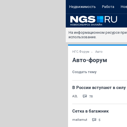
Недвижимость
Работа
Но
На информационном ресурсе при
использование.
НГС.Форум
Авто
Авто-форум
Создать тему
В России вступают в силу
78
A2L
Сетка в багажник
5
mallamut