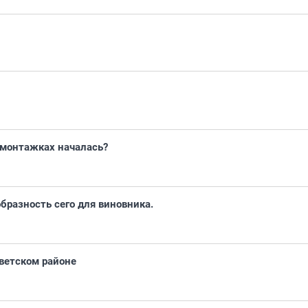
омонтажках началась?
разность сего для виновника.
оветском районе