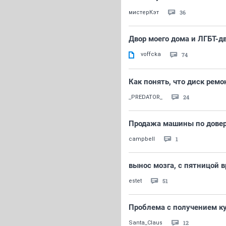
36
мистерКэт
Двор моего дома и ЛГБТ-д
voffcka
74
Как понять, что диск рем
24
_PREDATOR_
Продажа машины по дове
1
campbell
вынос мозга, с пятницой вр
51
estet
Проблема с получением к
12
Santa_Claus