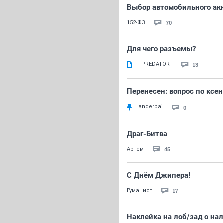
Выбор автомобильного ак
70
152-ФЗ
Для чего разъемы?
_PREDATOR_
13
Перенесен: вопрос по ксен
anderbai
0
Драг-Битва
45
Артём
С Днём Джипера!
17
Гуманист
Наклейка на лоб/зад о на