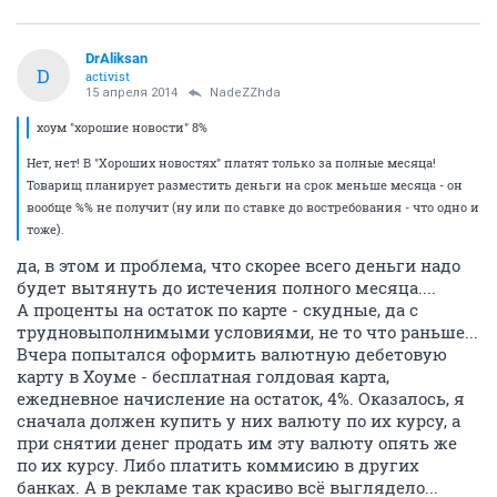
DrAliksan
D
activist
15 апреля 2014
NadeZZhda
хоум "хорошие новости" 8%
Нет, нет! В "Хороших новостях" платят только за полные месяца!
Товарищ планирует разместить деньги на срок меньше месяца - он
вообще %% не получит (ну или по ставке до востребования - что одно и
тоже).
да, в этом и проблема, что скорее всего деньги надо
будет вытянуть до истечения полного месяца....
А проценты на остаток по карте - скудные, да с
трудновыполнимыми условиями, не то что раньше...
Вчера попытался оформить валютную дебетовую
карту в Хоуме - бесплатная голдовая карта,
ежедневное начисление на остаток, 4%. Оказалось, я
сначала должен купить у них валюту по их курсу, а
при снятии денег продать им эту валюту опять же
по их курсу. Либо платить коммисию в других
банках. А в рекламе так красиво всё выглядело...