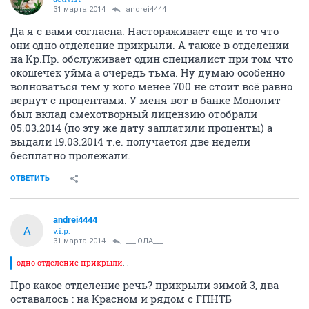
31 марта 2014
andrei4444
Да я с вами согласна. Настораживает еще и то что
они одно отделение прикрыли. А также в отделении
на Кр.Пр. обслуживает один специалист при том что
окошечек уйма а очередь тьма. Ну думаю особенно
волноваться тем у кого менее 700 не стоит всё равно
вернут с процентами. У меня вот в банке Монолит
был вклад смехотворный лицензию отобрали
05.03.2014 (по эту же дату заплатили проценты) а
выдали 19.03.2014 т.е. получается две недели
бесплатно пролежали.
ОТВЕТИТЬ
andrei4444
A
v.i.p.
31 марта 2014
___ЮЛА___
одно отделение прикрыли
. .
Про какое отделение речь? прикрыли зимой 3, два
оставалось : на Красном и рядом с ГПНТБ