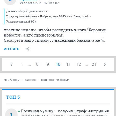
21 апреля 2014
Realtor
Да так себе у Хоума новости.
Тогда лучше Аймани - Добрые дела 10,5% или Западный -
Универсальный 9,1%
хватило недели , чтобы рассудить у кого "Хорошие
новости", а кто припозорился.
Смотреть надо список 55 надёжных банков, а не %.
ОТВЕТИТЬ
1
...
8
9
10
11
12
...
21
НГС.Форум
Бизнес
Банковский форум
ТОП 5
Послушал музыку — получил штраф: инструкция,
1