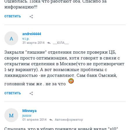
Ошиблась. Пока что работают оба. Спасибо за
информацию!!!
ОТВЕТИТЬ
andrei4444
A
v.i.p.
31 марта 2014
___ЮЛА___
Закрыли "лишние" отделения после проверки ЦБ,
скорее просто оптимизация, хотя говорят в связи с
открытием отделения в Москве(что не противоречит
1-му варианту). А вот возможные проблемы с
ликвидностью -не доставляют. Сам банк Омский,
головной там же . не за что
ОТВЕТИТЬ
Minneya
M
junior
01 апреля 2014
Автоинформатор
Слышала, что в убрир появился новый вклад "+10"