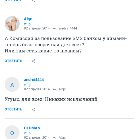
ОТВЕТИТЬ
Alqx
v.i.p.
02 апреля 2014
andrei4444
А Комиссия за пользование SMS банком у аймани-
теперь безоговорочная для всех?
Или там есть какие-то нюансы?
ОТВЕТИТЬ
andrei4444
A
v.i.p.
02 апреля 2014
Alqx
Угумс, для всех! Никаких исключений.
ОТВЕТИТЬ
OLDMAN
O
v.i.p.
02 апреля 2014
Alqx