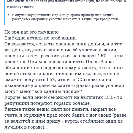
Мне очень не нравятся два положения этой акции, не сами по себе, а
в совокупности.
В случае осуществления до конца срока проведения Акции
расходных операций участие Клиента в Акции прекращается.
Не зря вас это смущало.
Ещё одна деталь по этой акции.
Оказывается, если ты сначала снял деньги, и в тот
же день, подписав заявление об участие в акции,
пополнил счёт, рассчитывая на подарок 1.5% - то ты
пролетел. При мне операционисты Плюс-Банка
объясняли явно недовольному клиенту, что это так,
они об этом не знали, а теперь им сказали, и он не
сможет получить 1.5%, итд итп. ССылаются на
изменение условий на сайте - однако, разве условия
могут меняться задним числом?
Короче, если они и сэкономят на выплатах 1.5% - то
репутации потеряют гораздо больше.
Увидев такие вещи, снял все деньги, закрыл все
счета, и отряхнул прах этого банка с ног своих (разве
за валютой к ним приду - курсы стабильно одни из
лучших в городе)...