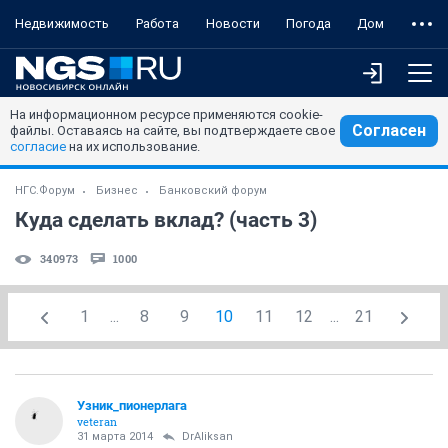
Недвижимость
Работа
Новости
Погода
Дом
На информационном ресурсе применяются cookie-
Согласен
файлы. Оставаясь на сайте, вы подтверждаете свое
согласие
на их использование.
НГС.Форум
Бизнес
Банковский форум
Куда сделать вклад? (часть 3)
340973
1000
1
...
8
9
10
11
12
...
21
Узник_пионерлага
veteran
31 марта 2014
DrAliksan