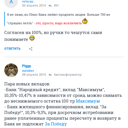
A
veteran
05 апреля 2014
ИН
Я не знаю, но Плюс Банк любит продлять акции. Больше 700 не
"страшно лезть" -
это, просто, надо исключить
.
Согласен на 100%, но ручки то чешутся сами
понимаете
ОТВЕТИТЬ
Piggy
member
08 апреля 2014
Автоинформатор
Пара новых вкладов:
-Банк "Народный кредит", вклад "Максимум",
10,35%-10,47% в зависимости от срока, можно снимать
до неснижаемого остатка 100 тр
Максимум
- Банк жилищного финансирования, вклад "За
Победу!", 10,3%-9,3%, при досрочном истребовании
ранее уплаченные проценты пересчету и возврату в
Банк не подлежат
За Победу