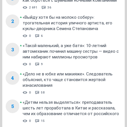
как бороться с шумными ночными компаниями
2 691
36
«Выйду хотя бы на молоко соберу»:
2
трогательная история уличного артиста, его
куклы-дворника Семена Степановича
0
6
«Такой маленький, а уже батя»: 10-летний
3
автомеханик починил машину сестры — видео с
ним набирают миллионы просмотров
0
9
«Дело не в юбке или макияже». Следователь
4
объяснил, кто чаще становится жертвой
изнасилования
0
58
«Детям нельзя выделяться»: преподаватель
5
шесть лет проработала в Китае и рассказала,
чем их образование отличается от российского
0
15