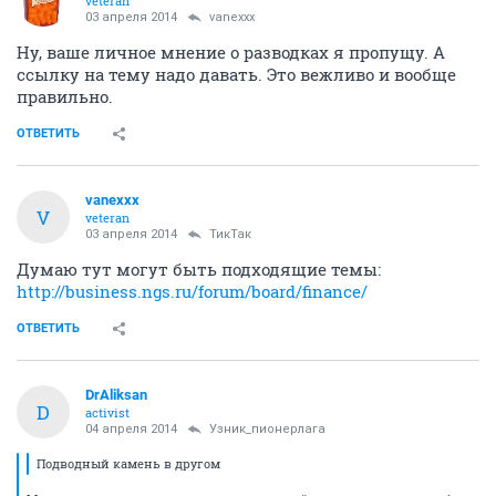
veteran
03 апреля 2014
vanexxx
Ну, ваше личное мнение о разводках я пропущу. А
ссылку на тему надо давать. Это вежливо и вообще
правильно.
ОТВЕТИТЬ
vanexxx
V
veteran
03 апреля 2014
ТикТак
Думаю тут могут быть подходящие темы:
http://business.ngs.ru/forum/board/finance/
ОТВЕТИТЬ
DrAliksan
D
activist
04 апреля 2014
Узник_пионерлага
Подводный камень в другом