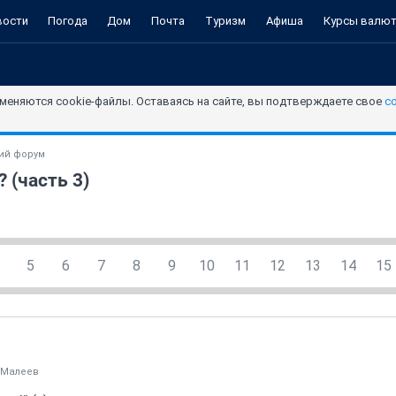
вости
Погода
Дом
Почта
Туризм
Афиша
Курсы валю
меняются cookie-файлы. Оставаясь на сайте, вы подтверждаете свое
с
ий форум
 (часть 3)
5
6
7
8
9
10
11
12
13
14
15
яМалеев