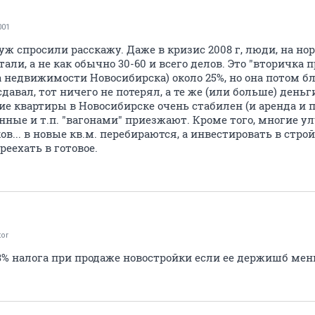
001
з уж спросили расскажу. Даже в кризис 2008 г, люди, на н
тали, а не как обычно 30-60 и всего делов. Это "вторичка
а недвижимости Новосибирска) около 25%, но она потом б
сдавал, тот ничего не потерял, а те же (или больше) день
ие квартиры в Новосибирске очень стабилен (и аренда и п
оенные и т.п. "вагонами" приезжают. Кроме того, многи
в... в новые кв.м. перебираются, а инвестировать в строй
реехать в готовое.
tor
3% налога при продаже новостройки если ее держишб мен