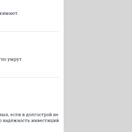
ыжимают.
упо умрут.
ых, если в долгострой не
 но надёжность инвестиций