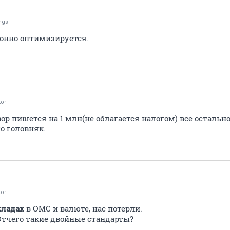
ngs
конно оптимизируется.
tor
вор пишется на 1 млн(не облагается налогом) все остальн
то головняк.
tor
кладах
в ОМС и валюте, нас потерли.
 Отчего такие двойные стандарты?