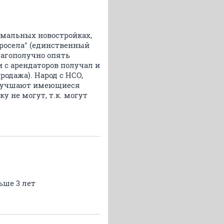
ормальных новостройках,
 просела" (единственный
лагополучно опять
ги с арендаторов получал и
родажа). Народ с НСО,
е улучшают имеющиеся
ку не могут, т.к. могут
ьше 3 лет