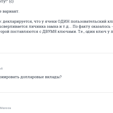
у!" (с)
е вариант.
: декларируется, что у ячеки ОДИН пользовательский ключ
верливается личинка замка и т.д... По факту оказалось 
орой поставляются с ДВУМЯ ключами. Т.е., один ключ у по
eR
приировать долларовые вклады?
яМалеев