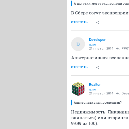
А шо, таки могут экспроприиров
В Сбере согут экспропри
ОТВЕТИТЬ
Developer
D
guru
21 января 2014
PP0
Альтернативная вселенная
ОТВЕТИТЬ
Realtor
guru
21 января 2014
Deve
Альтернативная вселенная?
Недвижимость. Ликвидная
вляпаться) или вторичка 
99,99 из 100).