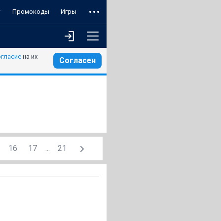
т
Промокоды
Игры
огласие
на их
Согласен
16
17
...
21