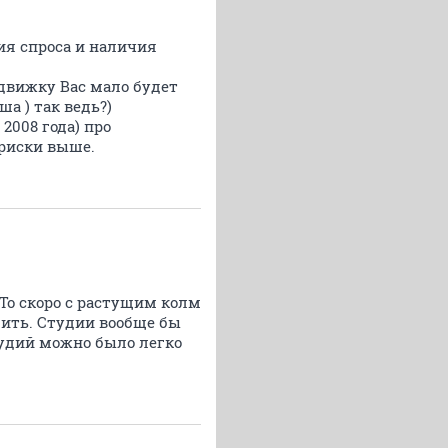
ия спроса и наличия
движку Вас мало будет
а ) так ведь?)
2008 года) про
 риски выше.
 То скоро с растущим колм
дить. Студии вообще бы
студий можно было легко