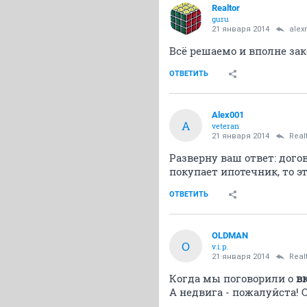
Realtor
guru
21 января 2014
alex
Всё решаемо и вполне за
ОТВЕТИТЬ
Alex001
A
veteran
21 января 2014
Real
Разверну ваш ответ: дого
покупает ипотечник, то э
ОТВЕТИТЬ
OLDMAN
O
v.i.p.
21 января 2014
Real
Когда мы поговорили о
в
А недвига - пожалуйста!