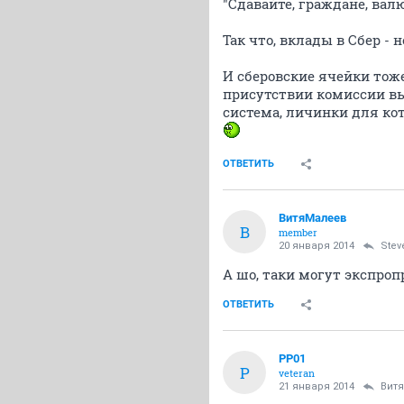
"Сдавайте, граждане, валют
Так что, вклады в Сбер - н
И сберовские ячейки тоже
присутствии комиссии выс
система, личинки для кот
ОТВЕТИТЬ
ВитяМалеев
В
member
20 января 2014
Stev
А шо, таки могут экспро
ОТВЕТИТЬ
PP01
P
veteran
21 января 2014
Вит