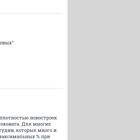
довых"
 плотностью новостроек
соковата. Для многих
тудии, которых много и
 максимальных % при