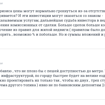
tor
кризиса цены могут нормально грохнуться из-за отсутств
ивается? И эти инвестиции могут оказаться со знаком -
казываемым услугам, дальнейшая судьба инвестора в не
ения комиссионных от сделки. Больше сделок больше кэш
лючение из правил для жилой недвиги.( правилом было до 
орить , возможно % и побольше. Но и суммы вложений и
tor
бавлю , что не плохо бы с пешей доступностью до метро.
инфраструктурой, по городу быстрее будет на велике ез
но проектировать их только так , чтобы из двух , трех 
а тема другого топика ) явно не по банковским депозитам ))