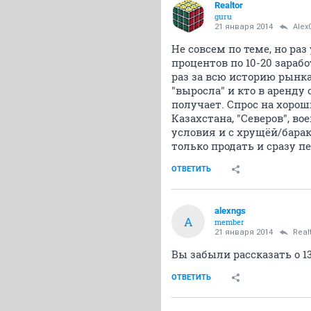
Realtor
guru
21 января 2014
Alex
Не совсем по теме, но ра
процентов по 10-20 зарабо
раз за всю историю рынк
"выросла" и кто в аренду 
получает. Спрос на хорош
Казахстана, "Северов", в
условия и с хрущёй/барако
только продать и сразу пе
ОТВЕТИТЬ
alexngs
A
member
21 января 2014
Real
Вы забыли рассказать о 1
ОТВЕТИТЬ