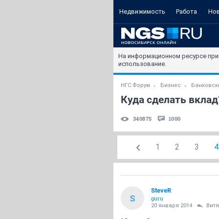
Недвижимость
Работа
Но
На информационном ресурсе при
использование.
НГС.Форум
Бизнес
Банковск
Куда сделать вклад?
340875
1000
1
2
3
4
SteveR
S
guru
20 января 2014
Вит