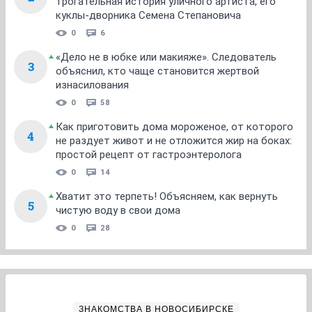
трогательная история уличного артиста, его
куклы-дворника Семена Степановича
0
6
«Дело не в юбке или макияже». Следователь
3
объяснил, кто чаще становится жертвой
изнасилования
0
58
Как приготовить дома мороженое, от которого
4
не раздует живот и не отложится жир на боках:
простой рецепт от гастроэнтеролога
0
14
Хватит это терпеть! Объясняем, как вернуть
5
чистую воду в свои дома
0
28
ЗНАКОМСТВА В НОВОСИБИРСКЕ