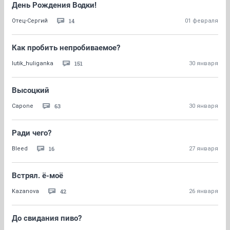
День Рождения Водки!
14
Отец-Сергий
01 февраля
Как пробить непробиваемое?
151
lutik_huliganka
30 января
Высоцкий
63
Capone
30 января
Ради чего?
16
Bleed
27 января
Встрял. ё-моё
42
Kazanova
26 января
До свидания пиво?