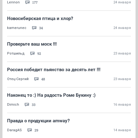
177
Lennon
24 января
Новосибирская птица и хлор?
34
kamerunec
24 января
Проверьте ваш моск !!!
92
Ротшильд
23 января
Россия победит пьянство за десять лет !!!
48
Отец-Сергий
23 января
Наконец то :) На радость Роме Букину :)
33
Dimich
16 января
Правда о продукции amway?
29
DaragAS
14 января