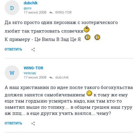
dubchik
D
guru
17 июня 2008
WING-TOR
Да эхто просто один персонаж с эзотерического
любит так трактоовать словечки
К примеру - Це Вилы В Зад Це Я
ОТВЕТИТЬ
WING-TOR
W
veteran
17 июня 2008
dubchik
А наш христианин по идее после такого богохульства
должен занятся самобичеванием
к тому же ему
еще там гордыню усмирять надо, как там кто-то
заметил выше по топику.... в общем грешен наш гуру
аж ппц... а еще других учить взялся... чему?
ОТВЕТИТЬ