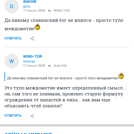
dubchik
D
guru
17 июня 2008
WING-TOR
Да никому славянский бог не впился - просто тупо
междометие
ОТВЕТИТЬ
WING-TOR
W
veteran
17 июня 2008
dubchik
Да никому славянский бог не впился - просто тупо междометие
Это тупо междометие имеет определенный смысл...
он, сам того не понимая, произнес старую формулу
ограждения от напастей и лиха... как вам еще
объяснить чтоб поняли?
ОТВЕТИТЬ