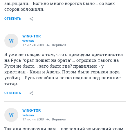
защищали... Больно много ворогов было... со всех
сторон обложили.
ОТВЕТИТЬ
WING-TOR
W
veteran
17 июня 2008
Веринея
Я уже не говорю о том, что с приходом христианства
на Русь "брат пошел на брата"... отродясь такого на
Руси не было... зато было где? правильно - у
христиан - Каин и Авель. Потом была горькая пора
усобиц... Русь ослабла и легко подпала под влияние
татар.
ОТВЕТИТЬ
WING-TOR
W
veteran
17 июня 2008
Веринея
Так для справочки вам... последний языческий храм