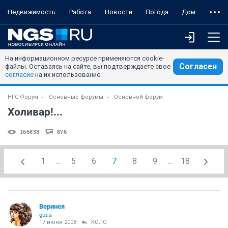
Недвижимость
Работа
Новости
Погода
Дом
На информационном ресурсе применяются cookie-
Согласен
файлы. Оставаясь на сайте, вы подтверждаете свое
согласие
на их использование.
НГС.Форум
Основные форумы
Основной форум
Холивар!...
166833
876
1
...
5
6
7
8
9
...
18
Веринея
guru
17 июня 2008
КОЛО