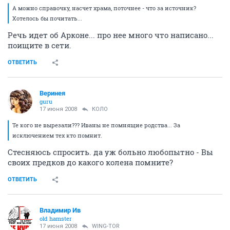
А можно справочку, насчет храма, поточнее - что за источник?
Хотелось бы почитать...
Речь идет об Арконе... про нее много что написано...
поищите в сети.
ОТВЕТИТЬ
Веринея
guru
17 июня 2008
КОЛО
Те кого не вырезали??? Иваны не помнящие родства... За
исключением тех кто помнит.
Стесняюсь спросить. да уж больно любопытно - Вы
своих предков до какого колена помните?
ОТВЕТИТЬ
Владимир Ив
old hamster
17 июня 2008
WING-TOR