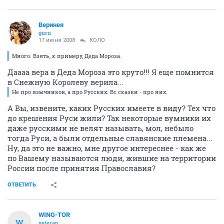
Веринея
guru
17 июня 2008
КОЛО
Много. Взять, к примеру, Деда Мороза.
Даааа вера в Деда Мороза это круто!!! Я еще помнится
в Снежную Королеву верила...
Не про язычников, а про Русских. Вс сказки - про них.
А Вы, извените, каких Русских имеете в виду? Тех что
до крешения Руси жили? Так некоторые вумники их
даже русскими не велят называть, мол, небыло
тогда Руси, а были отдельные славянские племена...
Ну, да это не важно, мне другое интереснее - как же
по Вашему называются люди, жившие на территории
России после принятия Православия?
ОТВЕТИТЬ
WING-TOR
W
veteran