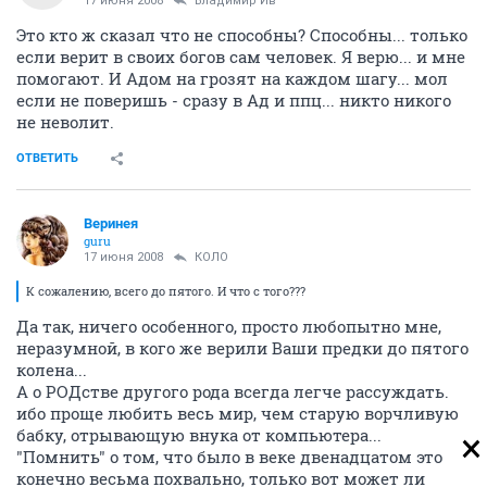
17 июня 2008
Владимир Ив
Это кто ж сказал что не способны? Способны... только
если верит в своих богов сам человек. Я верю... и мне
помогают. И Адом на грозят на каждом шагу... мол
если не поверишь - сразу в Ад и ппц... никто никого
не неволит.
ОТВЕТИТЬ
Веринея
guru
17 июня 2008
КОЛО
К сожалению, всего до пятого. И что с того???
Да так, ничего особенного, просто любопытно мне,
неразумной, в кого же верили Ваши предки до пятого
колена...
А о РОДстве другого рода всегда легче рассуждать.
ибо проще любить весь мир, чем старую ворчливую
бабку, отрывающую внука от компьютера...
"Помнить" о том, что было в веке двенадцатом это
конечно весьма похвально, только вот может ли