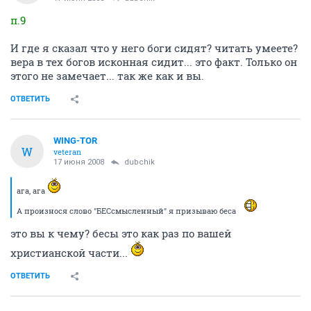
п.9
И где я сказал что у него боги сидят? читать умеете?
вера в тех богов исконная сидит... это факт. Только он
этого не замечает... так же как и вы.
ОТВЕТИТЬ
WING-TOR
W
veteran
17 июня 2008
dubchik
ага, ага
А произнося слово "БЕСсмысленный" я призываю беса
это вы к чему? бесы это как раз по вашей
христианской части...
ОТВЕТИТЬ