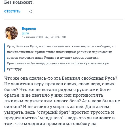
Без коммент.
ОТВЕТИТЬ
Веринея
guru
17 июня 2008
WING-TOR
Русь, Великая Русь, многие тысячи лет жила мирно и свободно, но
насильственное пришествие плотницкой религии черномазых
арапов опустило нашу Родину в пучину кровопролития.
Христианство беспощадно уничтожило и римскую языческую
культуру.
Что же она сдалась-то эта Великая свободная Русь?
Не защитила веру предков своих, свою веру, своих
богов? Что же не встали рядом с русичами боги-
братья, и не хватило у них сил противостять
лживым служителям нового бога? Аль вера была не
сильна? И не стоило умирать за неё. Да и зачем
умирать, ведь "старший брат" простит трусость и
предательство "младшего" - ведь это он виноват в
том. что младший променяыл свободу на