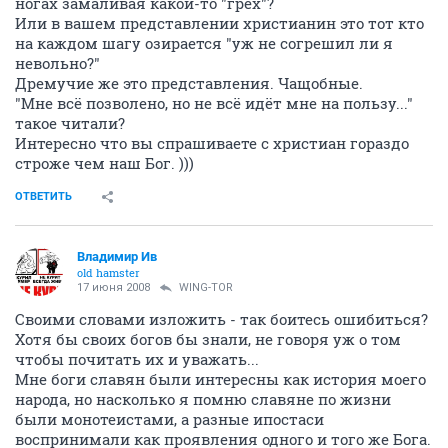
ногах замаливая какой-то "грех"?
Или в вашем представлении христианин это тот кто
на каждом шагу озирается "уж не согрешил ли я
невольно?"
Дремучие же это представления. Чащобные.
"Мне всё позволено, но не всё идёт мне на пользу..."
такое читали?
Интересно что вы спрашиваете с христиан гораздо
строже чем наш Бог. )))
ОТВЕТИТЬ
Владимир Ив
old hamster
17 июня 2008
WING-TOR
Своими словами изложить - так боитесь ошибиться?
Хотя бы своих богов бы знали, не говоря уж о том
чтобы почитать их и уважать...
Мне боги славян были интересны как история моего
народа, но насколько я помню славяне по жизни
были монотеистами, а разные ипостаси
воспринимали как проявления одного и того же Бога.