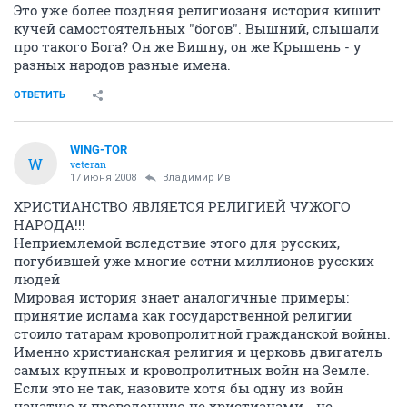
Это уже более поздняя религиозаня история кишит
кучей самостоятельных "богов". Вышний, слышали
про такого Бога? Он же Вишну, он же Крышень - у
разных народов разные имена.
ОТВЕТИТЬ
WING-TOR
W
veteran
17 июня 2008
Владимир Ив
ХРИСТИАНСТВО ЯВЛЯЕТСЯ РЕЛИГИЕЙ ЧУЖОГО
НАРОДА!!!
Неприемлемой вследствие этого для русских,
погубившей уже многие сотни миллионов русских
людей
Мировая история знает аналогичные примеры:
принятие ислама как государственной религии
стоило татарам кровопролитной гражданской войны.
Именно христианская религия и церковь двигатель
самых крупных и кровопролитных войн на Земле.
Если это не так, назовите хотя бы одну из войн
начатую и проведенную не христианами - не