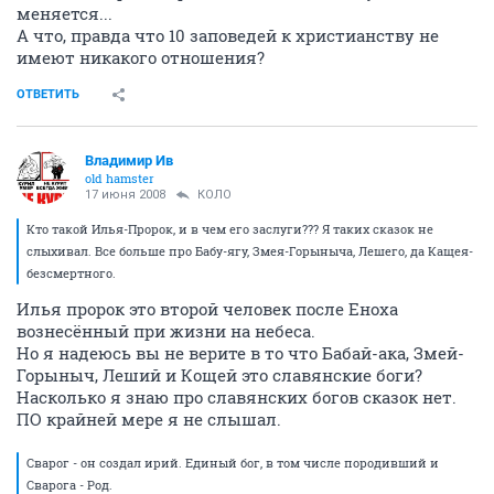
меняется...
А что, правда что 10 заповедей к христианству не
имеют никакого отношения?
ОТВЕТИТЬ
Владимир Ив
old hamster
17 июня 2008
КОЛО
Кто такой Илья-Пророк, и в чем его заслуги??? Я таких сказок не
слыхивал. Все больше про Бабу-ягу, Змея-Горыныча, Лешего, да Кащея-
безсмертного.
Илья пророк это второй человек после Еноха
вознесённый при жизни на небеса.
Но я надеюсь вы не верите в то что Бабай-ака, Змей-
Горыныч, Леший и Кощей это славянские боги?
Насколько я знаю про славянских богов сказок нет.
ПО крайней мере я не слышал.
Сварог - он создал ирий. Единый бог, в том числе породивший и
Сварога - Род.