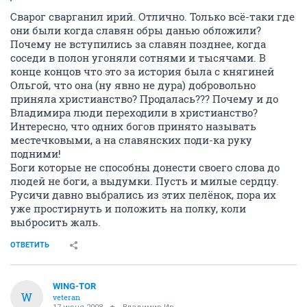
Сварог сварганил ирий. Отлично. Только всё-таки где
они были когда славян обры данью обложили?
Почему не вступились за славян позднее, когда
соседи в полон угоняли сотнями и тысячами. В
конце концов что это за история была с княгиней
Ольгой, что она (ну явно не дура) добровольно
приняла христианство? Продалась??? Почему и до
Владимира люди переходили в христианство?
Интересно, что одних богов принято называть
местечковыми, а на славянских поди-ка руку
подними!
Боги которые не способны донести своего слова до
людей не боги, а выдумки. Пусть и милые сердцу.
Русичи давно выбрались из этих пелёнок, пора их
уже простирнуть и положить на полку, коли
выбросить жаль.
ОТВЕТИТЬ
WING-TOR
W
veteran