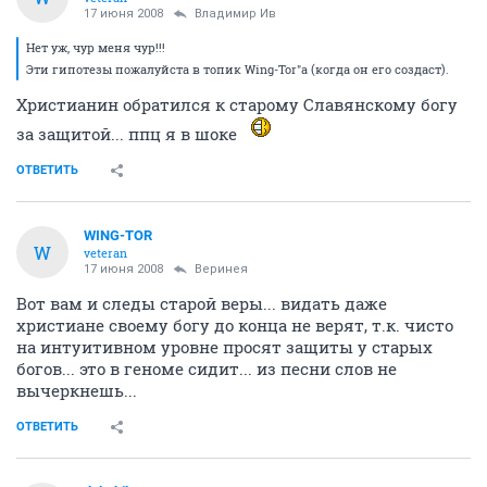
17 июня 2008
Владимир Ив
Нет уж, чур меня чур!!!
Эти гипотезы пожалуйста в топик Wing-Tor"а (когда он его создаст).
Христианин обратился к старому Славянскому богу
за защитой... ппц я в шоке
ОТВЕТИТЬ
WING-TOR
W
veteran
17 июня 2008
Веринея
Вот вам и следы старой веры... видать даже
христиане своему богу до конца не верят, т.к. чисто
на интуитивном уровне просят защиты у старых
богов... это в геноме сидит... из песни слов не
вычеркнешь...
ОТВЕТИТЬ