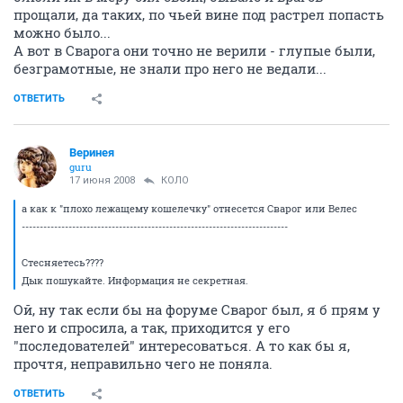
прощали, да таких, по чьей вине под растрел попасть
можно было...
А вот в Сварога они точно не верили - глупые были,
безграмотные, не знали про него не ведали...
ОТВЕТИТЬ
Веринея
guru
17 июня 2008
КОЛО
а как к "плохо лежащему кошелечку" отнесется Сварог или Велес
--------------------------------------------------------------------------
Стесняетесь????
Дык пошукайте. Информация не секретная.
Ой, ну так если бы на форуме Сварог был, я б прям у
него и спросила, а так, приходится у его
"последователей" интересоваться. А то как бы я,
прочтя, неправильно чего не поняла.
ОТВЕТИТЬ