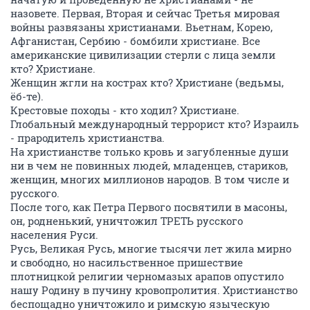
назовете. Первая, Вторая и сейчас Третья мировая
войны развязаны христианами. Вьетнам, Корею,
Афганистан, Сербию - бомбили христиане. Все
американские цивилизации стерли с лица земли
кто? Христиане.
Женщин жгли на кострах кто? Христиане (ведьмы,
ёб-те).
Крестовые походы - кто ходил? Христиане.
Глобальный международный террорист кто? Израиль
- прародитель христианства.
На христианстве только кровь и загубленные души
ни в чем не повинных людей, младенцев, стариков,
женщин, многих миллионов народов. В том числе и
русского.
После того, как Петра Первого посвятили в масоны,
он, родненький, уничтожил ТРЕТЬ русского
населения Руси.
Русь, Великая Русь, многие тысячи лет жила мирно
и свободно, но насильственное пришествие
плотницкой религии черномазых арапов опустило
нашу Родину в пучину кровопролития. Христианство
беспощадно уничтожило и римскую языческую