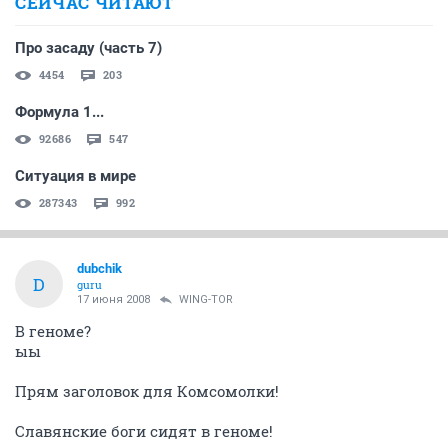
СЕЙЧАС ЧИТАЮТ
Про засаду (часть 7)
4454
203
Формула 1...
92686
547
Ситуация в мире
287343
992
dubchik
D
guru
17 июня 2008
WING-TOR
В геноме?
ыы
Прям заголовок для Комсомолки!
Славянские боги сидят в геноме!