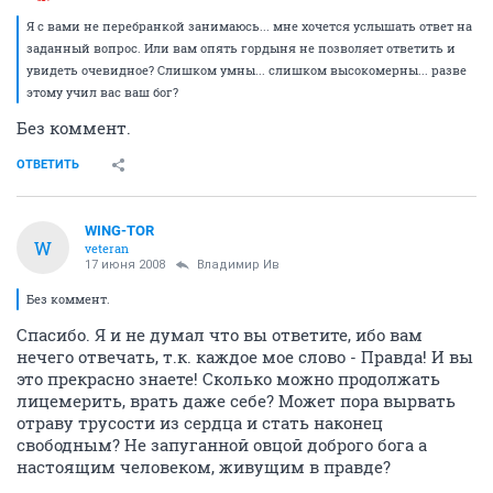
Я с вами не перебранкой занимаюсь... мне хочется услышать ответ на
заданный вопрос. Или вам опять гордыня не позволяет ответить и
увидеть очевидное? Слишком умны... слишком высокомерны... разве
этому учил вас ваш бог?
Без коммент.
ОТВЕТИТЬ
WING-TOR
W
veteran
17 июня 2008
Владимир Ив
Без коммент.
Спасибо. Я и не думал что вы ответите, ибо вам
нечего отвечать, т.к. каждое мое слово - Правда! И вы
это прекрасно знаете! Сколько можно продолжать
лицемерить, врать даже себе? Может пора вырвать
отраву трусости из сердца и стать наконец
свободным? Не запуганной овцой доброго бога а
настоящим человеком, живущим в правде?