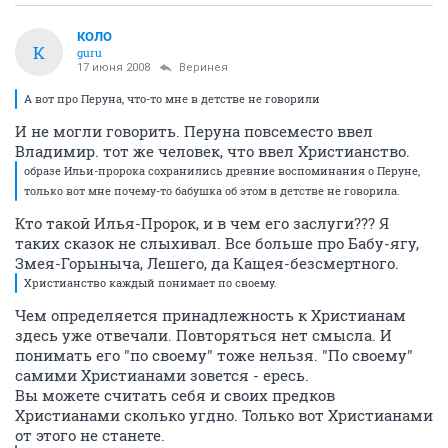
КОЛО
К
guru
17 июня 2008
Веринея
А вот про Перуна, что-то мне в детстве не говорили
И не могли говорить. Перуна повсеместо ввел
Владимир. тот же человек, что ввел Христианство.
образе Ильи-пророка сохранились древние воспоминания о Перуне,
только вот мне почему-то бабушка об этом в детстве не говорила.
Кто такой Илья-Пророк, и в чем его заслуги??? Я
таких сказок не слыхивал. Все больше про Бабу-ягу,
Змея-Горыныча, Лешего, да Кащея-безсмертного.
Христианство каждый понимает по своему.
Чем определяется принадлежность к Христианам
здесь уже отвечали. Повторяться нет смысла. И
понимать его "по своему" тоже нельзя. "По своему"
самими Христианами зовется - ересь.
Вы можете считать себя и своих предков
Христианами сколько угдно. Только вот Христианами
от этого не станете.