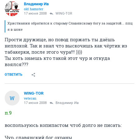
Владимир Ив
old hamster
17 июня 2008
WING-TOR
Христианин обратился к старому Славянскому богу за защитой... ппц
я в шоке
Прости дружище, но повод поржать ты даёшь
неплохой. Так и знал что выскочишь как чёртик из
табакерки, после этого чура!!! ))))
Ты хоть знаешь кто такой этот чур и откуда
взялся???
ОТВЕТИТЬ
WING-TOR
W
veteran
17 июня 2008
Владимир Ив
п.9
воспользуюсь копипастом чтоб долго не писать:
Чур, славянский бог охраны