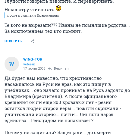
Глупости говорить изволите. И передергивать.
Неконструктивно это
.
после принятия Православия
Те кого не вырезали??? Иваны не помнящие родства...
За исключением тех кто помнит.
ОТВЕТИТЬ
WING-TOR
W
veteran
17 июня 2008
Веринея
Да будет вам известно, что христианство
насаждалось на Руси не враз, как это пишут в
учебниках... оно начало проникать на Русь задолго до
Владимира (крестителя). А после официального
крещения были еще 300 кровавых лет - резня
остатков людей старой веры... пожгли скрижали -
уничтожили историю... почти... Лишили народ
единства... Геноцидом не попахивает?
Почему не защитили? Защищали... до смерти