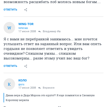
возможность расшибать лоб молясь новым богам....
ОТВЕТИТЬ
WING-TOR
W
veteran
17 июня 2008
Владимир Ив
Я с вами не перебранкой занимаюсь... мне хочется
услышать ответ на заданный вопрос. Или вам опять
гордыня не позволяет ответить и увидеть
очевидное? Слишком умны... слишком
высокомерны... разве этому учил вас ваш бог?
ОТВЕТИТЬ
КОЛО
К
guru
17 июня 2008
Веринея
Даааа вера в Деда Мороза это круто!!! Я еще помнится в Снежную
Королеву верила