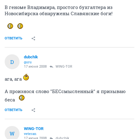
В геноме Владимира, простого бухгалтера из
Новосибирска обнаружены Славянские боги!
ОТВЕТИТЬ
dubchik
D
guru
17 июня 2008
WING-TOR
ага, ага
А произнося слово "БЕСсмысленный" я призываю
беса
ОТВЕТИТЬ
WING-TOR
W
veteran
17 июня 2008
dubchik