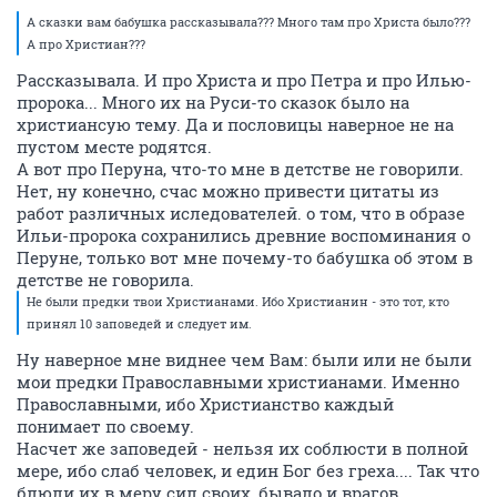
А сказки вам бабушка рассказывала??? Много там про Христа было???
А про Христиан???
Рассказывала. И про Христа и про Петра и про Илью-
пророка... Много их на Руси-то сказок было на
христиансую тему. Да и пословицы наверное не на
пустом месте родятся.
А вот про Перуна, что-то мне в детстве не говорили.
Нет, ну конечно, счас можно привести цитаты из
работ различных иследователей. о том, что в образе
Ильи-пророка сохранились древние воспоминания о
Перуне, только вот мне почему-то бабушка об этом в
детстве не говорила.
Не были предки твои Христианами. Ибо Христианин - это тот, кто
принял 10 заповедей и следует им.
Ну наверное мне виднее чем Вам: были или не были
мои предки Православными христианами. Именно
Православными, ибо Христианство каждый
понимает по своему.
Насчет же заповедей - нельзя их соблюсти в полной
мере, ибо слаб человек, и един Бог без греха.... Так что
блюли их в меру сил своих, бывало и врагов