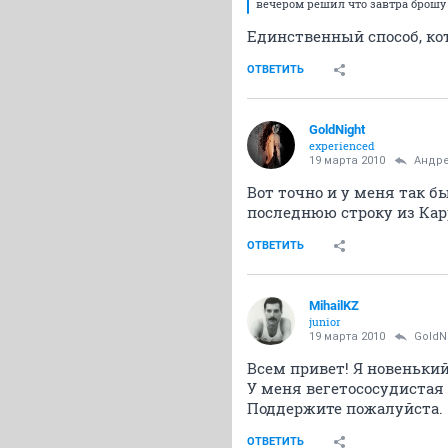
вечером решил что завтра брошу 
Единственный способ, ко
ОТВЕТИТЬ
GoldNight
experienced
19 марта 2010
Андр
Вот точно и у меня так б
последнюю строку из Кар
ОТВЕТИТЬ
MihailKZ
junior
19 марта 2010
GoldN
Всем привет! Я новенький
У меня вегетососудистая 
Поддержите пожалуйста.
ОТВЕТИТЬ