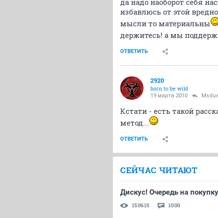
да надо наоборот себя на
избавлюсь от этой вредно
мысли то материальны
держитесь! а мы поддер
ОТВЕТИТЬ
2920
born to be wild
19 марта 2010
Msdue
Кстати - есть такой расс
метод...
ОТВЕТИТЬ
СЕЙЧАС ЧИТАЮТ
Дискус! Очередь на покупку
150615
1000