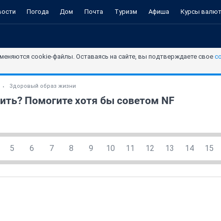
вости
Погода
Дом
Почта
Туризм
Афиша
Курсы валю
меняются cookie-файлы. Оставаясь на сайте, вы подтверждаете свое
с
Здоровый образ жизни
рить? Помогите хотя бы советом NF
5
6
7
8
9
10
11
12
13
14
15