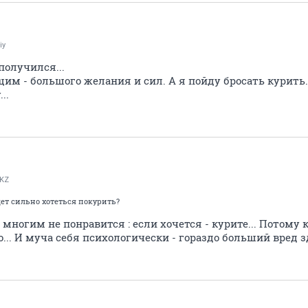
iy
 получился...
им - большого желания и сил. А я пойду бросать курить.
..
lKZ
дет сильно хотеться покурить?
многим не понравится : если хочется - курите... Потому к
о... И муча себя психологически - гораздо больший вред з