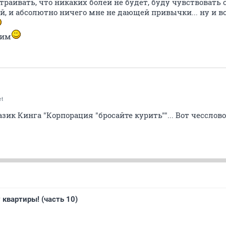
страивать, что никаких болей не будет, буду чувствовать 
й, и абсолютно ничего мне не дающей привычки... ну и вс
жим
t
казик Кинга "Корпорация "бросайте курить""... Вот чессло
 квартиры! (часть 10)