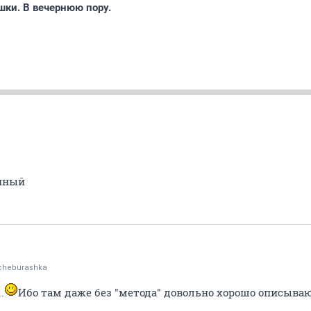
шки. В вечернюю пору.
енный
heburashka
.
Ибо там даже без "метода" довольно хорошо описыва