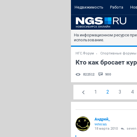
Недвижимость
Работа
Но
На информационном ресурсе при
использование.
НГС.Форум
Спортивные форумы
Кто как бросает ку
822512
900
1
2
3
4
Андрей_
veteran
18 марта 2010
seven