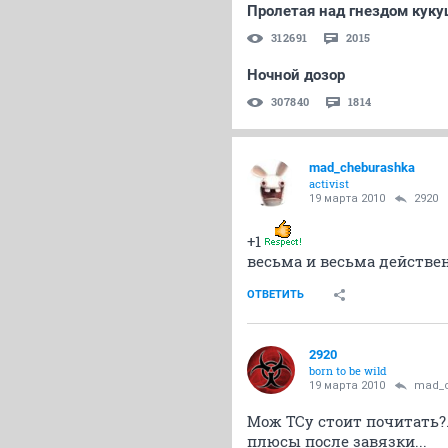
Пролетая над гнездом куку
312691
2015
Ночной дозор
307840
1814
mad_cheburashka
activist
19 марта 2010
2920
+1
весьма и весьма действ
ОТВЕТИТЬ
2920
born to be wild
19 марта 2010
mad_c
Мож ТСу стоит почитать?.
плюсы после завязки...