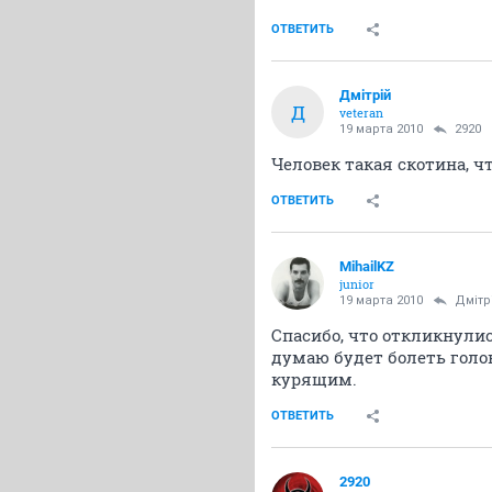
ОТВЕТИТЬ
Дмiтрiй
Д
veteran
19 марта 2010
2920
Человек такая скотина, ч
ОТВЕТИТЬ
MihailKZ
junior
19 марта 2010
Дмiтр
Спасибо, что откликнулис
думаю будет болеть голов
курящим.
ОТВЕТИТЬ
2920