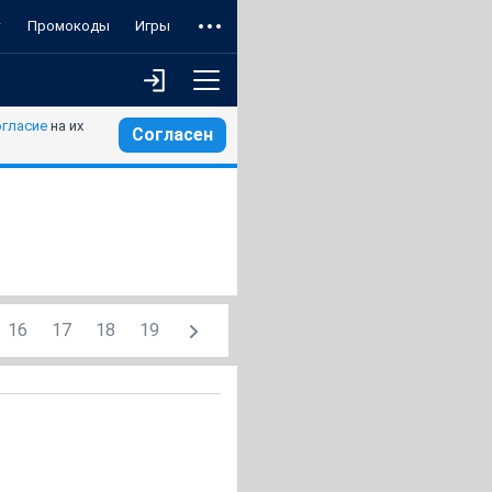
т
Промокоды
Игры
огласие
на их
Согласен
16
17
18
19