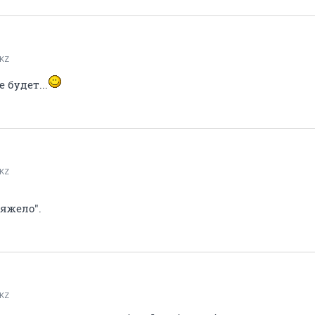
lKZ
 будет...
lKZ
тяжело".
lKZ