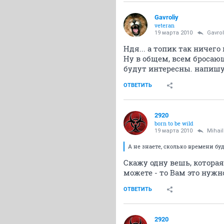
Gavroliy
veteran
19 марта 2010
Gavrol
Ндя... а топик так ничего
Ну в общем, всем бросающ
будут интересны. напишу.
ОТВЕТИТЬ
2920
born to be wild
19 марта 2010
Mihai
А не знаете, сколько времени бу
Скажу одну вешь, которая 
можете - то Вам это нужн
ОТВЕТИТЬ
2920