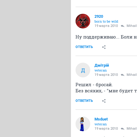
2920
born to be wild
19 марта 2010
Mihai
Ну поддерживаю... Боли не
ОТВЕТИТЬ
Дмiтрiй
Д
veteran
19 марта 2010
Mihai
Решил - бросай.
Без всяких, - "мне будет 
ОТВЕТИТЬ
Msduet
veteran
19 марта 2010
Mihai