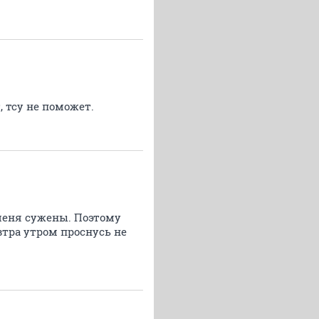
, тсу не поможет.
 меня сужены. Поэтому
втра утром проснусь не