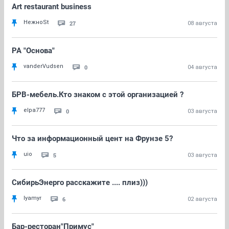
Art restaurant business
НежноSt
27
08 августа
РА "Основа"
vanderVudsen
0
04 августа
БРВ-мебель.Кто знаком с этой организацией ?
elpa777
0
03 августа
Что за информационный цент на Фрунзе 5?
uio
5
03 августа
СибирьЭнерго расскажите .... плиз)))
lyamyr
6
02 августа
Бар-ресторан"Примус"