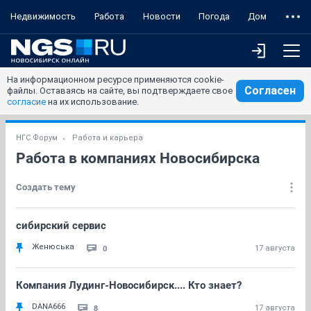
Недвижимость
Работа
Новости
Погода
Дом
На информационном ресурсе применяются cookie-
Согласен
файлы. Оставаясь на сайте, вы подтверждаете свое
согласие
на их использование.
НГС.Форум
Работа и карьера
Работа в компаниях Новосибирска
Создать тему
сибирский сервис
Женюська
0
17 августа
Компания Лудинг-Новосибирск.... Кто знает?
DANA666
8
17 августа