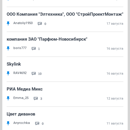
ООО Компания "Элтехника", ООО "СтройПроектМонтаж"
Anatoliy1950
0
17 августа
компания ЗАО "Парфюм-Новосибирск"
boris777
1
16 августа
Skylink
RAV4692
10
16 августа
РИА Медиа Микс
Emma_25
3
12 августа
Цвет диванов
Anyrochka
0
11 августа