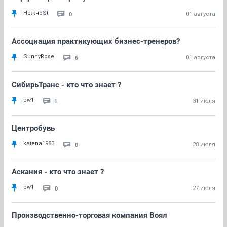
НежноSt
0
01 августа
Ассоциация практикующих бизнес-тренеров?
SunnyRose
6
01 августа
СибирьТранс - кто что знает ?
pw1
1
31 июля
Центробувь
katena1983
0
28 июля
Аскания - кто что знает ?
pw1
0
27 июля
Производственно-торговая компания Воял