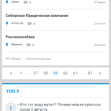
adam
2
27 июля
Сибирская Юридическая компания
arina_lav
0
27 июля
Россельхозбанк
Марика
0
26 июля
НГС.Форум
Работа и карьера
1
...
57
58
59
60
61
...
81
ТОП 5
Кто тут воду мутит? Почему нельзя купаться
1
после 2 августа