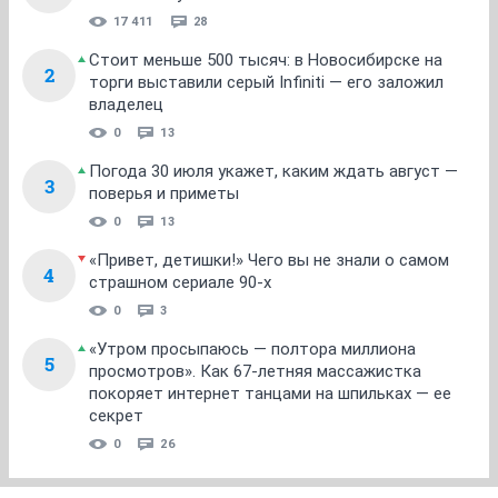
17 411
28
Стоит меньше 500 тысяч: в Новосибирске на
2
торги выставили серый Infiniti — его заложил
владелец
0
13
Погода 30 июля укажет, каким ждать август —
3
поверья и приметы
0
13
«Привет, детишки!» Чего вы не знали о самом
4
страшном сериале 90-х
0
3
«Утром просыпаюсь — полтора миллиона
5
просмотров». Как 67-летняя массажистка
покоряет интернет танцами на шпильках — ее
секрет
0
26