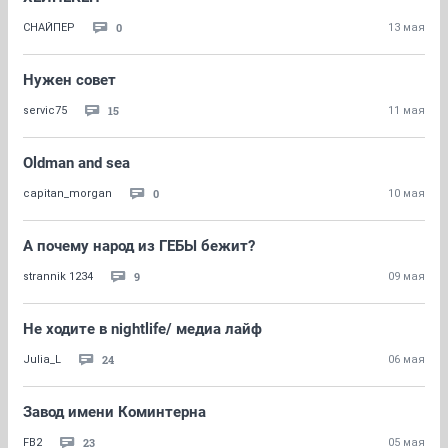
0
СНАЙПЕР
13 мая
Нужен совет
15
servic75
11 мая
Oldman and sea
0
capitan_morgan
10 мая
А почему народ из ГЕБЫ бежит?
9
strannik 1234
09 мая
Не ходите в nightlife/ медиа лайф
24
Julia_L
06 мая
Завод имени Коминтерна
23
FB2
05 мая