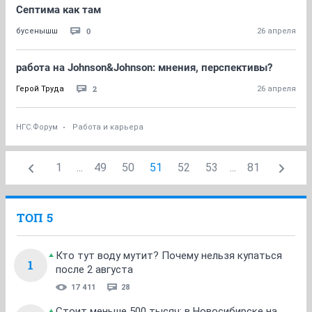
Септима как там
0
бусенышш
26 апреля
работа на Johnson&Johnson: мнения, перспективы?
2
Герой Труда
26 апреля
НГС.Форум
Работа и карьера
1
...
49
50
51
52
53
...
81
ТОП 5
Кто тут воду мутит? Почему нельзя купаться
1
после 2 августа
17 411
28
Стоит меньше 500 тысяч: в Новосибирске на