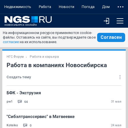
Недвижимость
Работа
Новости
Погода
Дом
На информационном ресурсе применяются cookie-
Согласен
файлы. Оставаясь на сайте, вы подтверждаете свое
согласие
на их использование.
НГС.Форум
Работа и карьера
Работа в компаниях Новосибирска
Создать тему
БФК - Экструзия
64
pw1
31 мая
"Сибэлтранссервис" в Матвеевке
0
Koteiko
24 мая