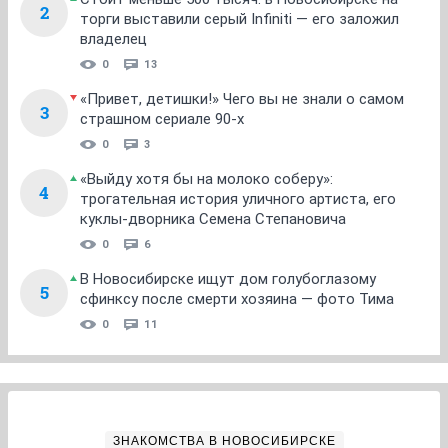
2
торги выставили серый Infiniti — его заложил
владелец
0
13
«Привет, детишки!» Чего вы не знали о самом
3
страшном сериале 90-х
0
3
«Выйду хотя бы на молоко соберу»:
4
трогательная история уличного артиста, его
куклы-дворника Семена Степановича
0
6
В Новосибирске ищут дом голубоглазому
5
сфинксу после смерти хозяина — фото Тима
0
11
ЗНАКОМСТВА В НОВОСИБИРСКЕ