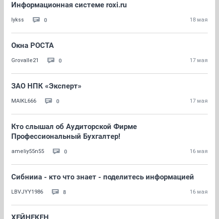
Информационная системе roxi.ru
0
lykss
18 мая
Окна РОСТА
0
Grovalle21
17 мая
ЗАО НПК «Эксперт»
0
MAIKL666
17 мая
Кто слышал об Аудиторской Фирме
Профессиональный Бухгалтер!
0
ameliy55n55
16 мая
Сибнииа - кто что знает - поделитесь информацией
8
LBVJYY1986
16 мая
ХЕЙНЕКЕН