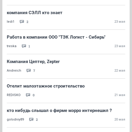
компания СЭЛЛ кто знает
2
ledi1
23 мая
Работа в компании ООО "ТЭК Логист - Сибирь"
1
treska
23 мая
Компания Цептер, Zepter
7
Andreich
22 мая
Отелит малоэтажное строительство
0
REDISKO
21 мая
кто нибудь слышал о фирме мэрро интернешил ?
2
golodniy89
20 мая