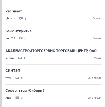
кто знает
6
glebsin
04 мая
Банк Открытие
1
ann839
04 мая
АКАДЕМСТРОЙТОРГСЕРВИС ТОРГОВЫЙ ЦЕНТР, ОАО
1
suhmv
02 мая
СИНТЭП
0
www
30 апреля
Союзоптторг-Сибирь ?
3
AntY
27 апреля