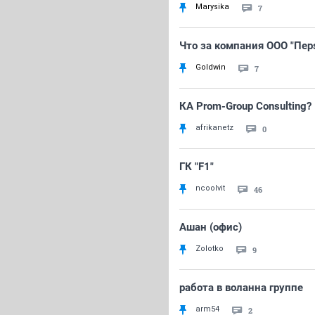
Marysika
7
Что за компания ООО "Перs
Goldwin
7
КА Prom-Group Consulting?
afrikanetz
0
ГК "F1"
ncoolvit
46
Ашан (офис)
Zolotko
9
работа в воланна группе
arm54
2