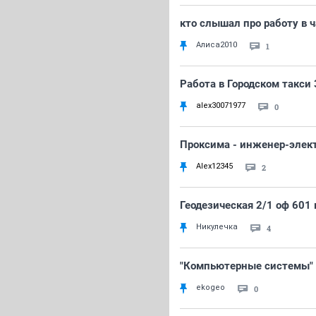
кто слышал про работу в 
Алиса2010
1
Работа в Городском такси
alex30071977
0
Проксима - инженер-эле
Alex12345
2
Геодезическая 2/1 оф 601
Никулечка
4
"Компьютерные системы"
ekogeo
0