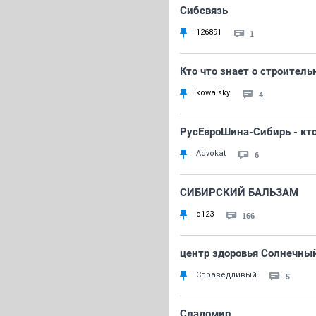
Сибсвязь
126891
1
Кто что знает о строител
kowalsky
4
РусЕвроШина-Сибирь - кто 
Advokat
6
СИБИРСКИЙ БАЛЬЗАМ
o123
166
центр здоровья Солнечны
Справедливый
5
Сладомир