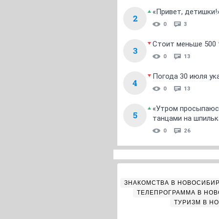
«Привет, детишки!
2
0
3
Стоит меньше 500 т
3
0
13
Погода 30 июля ук
4
0
13
«Утром просыпаюсь
5
танцами на шпильк
0
26
ЗНАКОМСТВА В НОВОСИБИ
ТЕЛЕПРОГРАММА В НО
ТУРИЗМ В Н