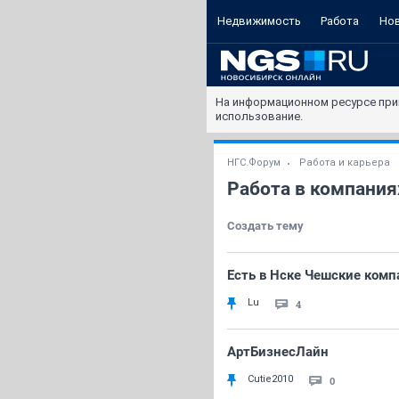
Недвижимость
Работа
Но
На информационном ресурсе при
использование.
НГС.Форум
Работа и карьера
Работа в компания
Создать тему
Есть в Нске Чешские комп
Lu
4
АртБизнесЛайн
Cutie2010
0