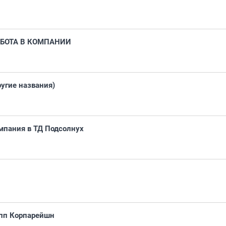
АБОТА В КОМПАНИИ
ругие названия)
мпания в ТД Подсолнух
упп Корпарейшн