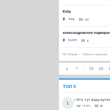
Kirby
Swip
107
александровское подворье
Kot070
0
НГС.Форум
Работа и карьера
1
...
59
60
ТОП 5
Кто тут воду мути
1
17 411
28