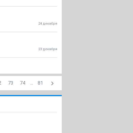
24 декабря
23 декабря
2
73
74
...
81