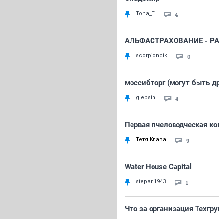
Toha_T
4
АЛЬФАСТРАХОВАНИЕ - Р
scorpioncik
0
моссибторг (могут быть д
glebsin
4
Первая пчеловодческая ко
Тетя Клава
9
Water House Capital
stepan1943
1
Что за организация Техгр