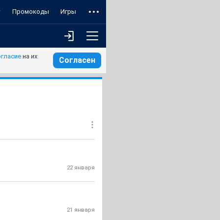
т
Промокоды
Игры
огласие
на их
Согласен
22 января
21 января