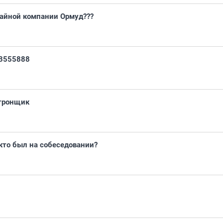
чайной компании Ормуд???
 3555888
ктронщик
 кто был на собеседовании?