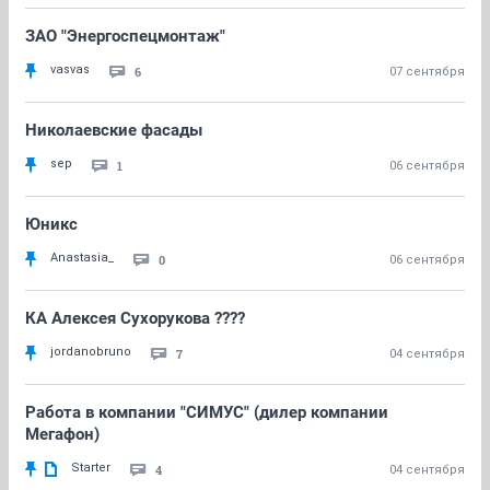
ЗАО "Энергоспецмонтаж"
vasvas
6
07 сентября
Николаевские фасады
sep
1
06 сентября
Юникс
Anastasia_
0
06 сентября
КА Алексея Сухорукова ????
jordanobruno
7
04 сентября
Работа в компании "СИМУС" (дилер компании
Мегафон)
Starter
4
04 сентября