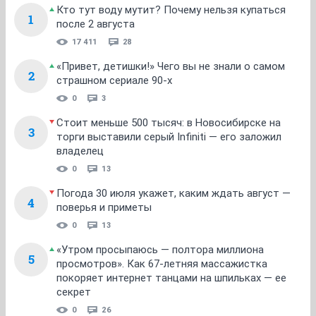
Кто тут воду мутит? Почему нельзя купаться
1
после 2 августа
17 411
28
«Привет, детишки!» Чего вы не знали о самом
2
страшном сериале 90-х
0
3
Стоит меньше 500 тысяч: в Новосибирске на
3
торги выставили серый Infiniti — его заложил
владелец
0
13
Погода 30 июля укажет, каким ждать август —
4
поверья и приметы
0
13
«Утром просыпаюсь — полтора миллиона
5
просмотров». Как 67-летняя массажистка
покоряет интернет танцами на шпильках — ее
секрет
0
26