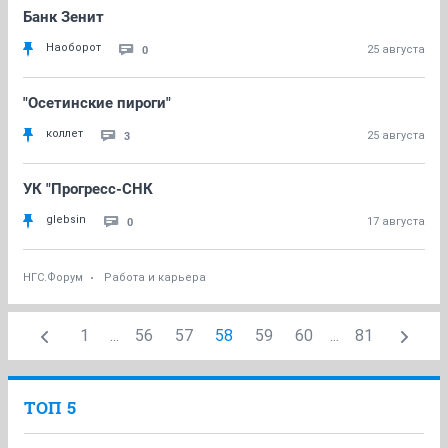
Банк Зенит
Наоборот
0
25 августа
"Осетинские пироги"
коллет
3
25 августа
УК "Прогресс-СНК
glebsin
0
17 августа
НГС.Форум
Работа и карьера
1
...
56
57
58
59
60
...
81
ТОП 5