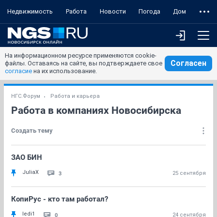
Недвижимость
Работа
Новости
Погода
Дом
На информационном ресурсе применяются cookie-
Согласен
файлы. Оставаясь на сайте, вы подтверждаете свое
согласие
на их использование.
НГС.Форум
Работа и карьера
Работа в компаниях Новосибирска
Создать тему
ЗАО БИН
JuliaX
3
25 сентября
КопиРус - кто там работал?
ledi1
0
24 сентября