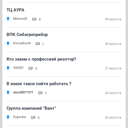
ТЦ АУРА
Milena25
0
30 августа
ВПК Сибагроприбор
RomaRio54
1
30 августа
Кто заком с профессией риэлтор?
933337
3
27 августа
В какое такси пойти работать ?
alex30071977
7
26 августа
Группа компаний "Вент"
Evgenka
0
26 августа