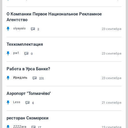
О Компании Первое Национальное Рекламное
Агентство
olyayalo
2
23 сентября
Техкомплектация
pw1
0
23 сентября
Работа в Урса Банке?
Иридэль
231
23 сентября
Аэропорт "Толмачёво"
Less
4
21 сентября
ресторан Скоморохи
ZZZZara
17
19 сентября