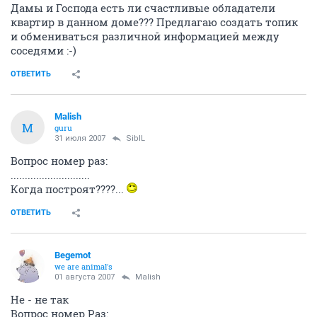
Дамы и Господа есть ли счастливые обладатели
квартир в данном доме??? Предлагаю создать топик
и обмениваться различной информацией между
соседями :-)
ОТВЕТИТЬ
Malish
M
guru
31 июля 2007
SibIL
Вопрос номер раз:
............................
Когда построят????...
ОТВЕТИТЬ
Begemot
we are animal's
01 августа 2007
Malish
Не - не так
Вопрос номер Раз: