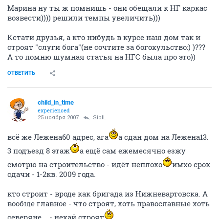
Марина ну ты ж помнишь - они обещали к НГ каркас
возвести)))) решили темпы увеличить)))
Кстати друзья, а кто нибудь в курсе наш дом так и
строят "слуги бога"(не сочтите за богохульство:) )???
А то помню шумная статья на НГС была про это))
ОТВЕТИТЬ
child_in_time
experienced
25 ноября 2007
SibIL
всё же Лежена60 адрес, ага
а сдан дом на Лежена13.
3 подъезд 8 этаж
а ещё сам ежемесячно езжу
смотрю на строительство - идёт неплохо
имхо срок
сдачи - 1-2кв. 2009 года.
кто строит - вроде как бригада из Нижневартовска. А
вообще главное - что строят, хоть православные хоть
северяне... - нехай строят