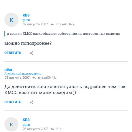
KB8
K
guru
02 августа 2007
maxaON4ik
а косяки КМСС расхлебывают собственники построенных квартир
можно поподробнее?
ОТВЕТИТЬ
SibIL
Анонимный пользователь
03 августа 2007
maxaON4ik
Да действительно хочется узнать подробнее чем так
КМСС косячит моим соседям:))
ОТВЕТИТЬ
KB8
K
guru
03 августа 2007
SibIL