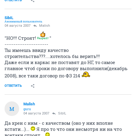
ОТВЕТИТЬ
SibIL
Анонимный пользователь
04 августа 2007
Malish
"НО!!! Строят!
"
------------------------
Ты имеешь ввиду качество
строительства???....хотелось бы верить!!!
Даже если и каркас не поставят до НГ, то самое
главное чтоб сроки по договору выполнили(декабрь
2008), все таки договор по ФЗ 214
ОТВЕТИТЬ
Malish
M
guru
04 августа 2007
SibIL
Да хрен с ним - с качеством (оно у них вполне
кстати...)...
Я про то что они несмотря ни на что
всетаки строят...