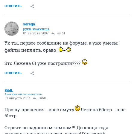
ОТВЕТИТЬ
serega
руки-ножницы
01 августа 2007
avi61
Ух ты, первое сообщение на форуме, а уже умеем
файлы цеплять, браво
Это Лежена 61 уже построили????
ОТВЕТИТЬ
SibIL
Анонимный пользователь
01 августа 2007
SibIL
Прошу прощения ..внес смуту
Лежена 60стр....а не
61стр.
Строят по заданным темпам!!! До конца года
возводят полностью весь каркас(17этажей 5