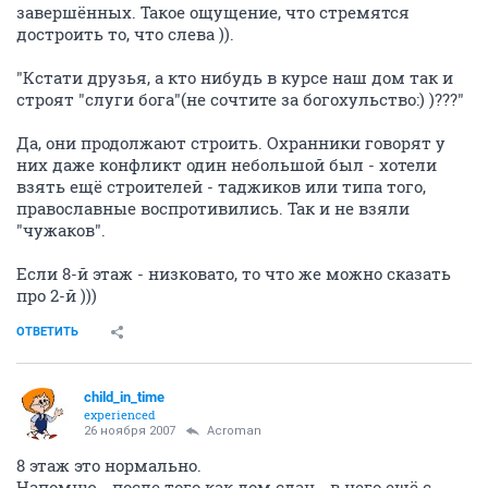
завершённых. Такое ощущение, что стремятся
достроить то, что слева )).
"Кстати друзья, а кто нибудь в курсе наш дом так и
строят "слуги бога"(не сочтите за богохульство:) )???"
Да, они продолжают строить. Охранники говорят у
них даже конфликт один небольшой был - хотели
взять ещё строителей - таджиков или типа того,
православные воспротивились. Так и не взяли
"чужаков".
Если 8-й этаж - низковато, то что же можно сказать
про 2-й )))
ОТВЕТИТЬ
child_in_time
experienced
26 ноября 2007
Acroman
8 этаж это нормально.
Напомню - после того как дом сдан - в него ещё с