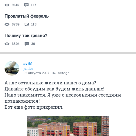
9615
117
Проклятый февраль
5759
113
Почему так грязно?
3304
30
avi61
junior
02 августа 2007
serega
А где остальные жители нашего дома?
Давайте обсудим как будем жить дальше!
Надо знакомится, Я уже с несколькими соседяим
познакомился!
Вот еще фото прикрепил.