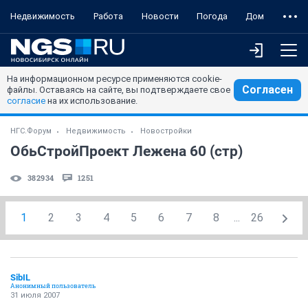
Недвижимость
Работа
Новости
Погода
Дом
На информационном ресурсе применяются cookie-
Согласен
файлы. Оставаясь на сайте, вы подтверждаете свое
согласие
на их использование.
НГС.Форум
Недвижимость
Новостройки
ОбьСтройПроект Лежена 60 (стр)
382934
1251
1
2
3
4
5
6
7
8
...
26
SibIL
Анонимный пользователь
31 июля 2007