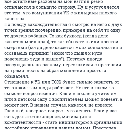
все остальные расходы на мой взгляд резко
отличаются в большую сторону. Ну и усугубляется
это тем, что комуникация УК с жильцами плохого
качества.
По поводу законодательства я смотрю на него с двух
точек зрения поочередно, примеряя на себя то одну
то другую рубашку. То как буквоед (когда дело
касается моих прав), то как обыватель или простой
смертный (когда дело касается моих обязанностей и
осознаешь принцип "закон что дышло: куда
повернешь туда и вышло"). Поэтому иногда
рассуждаешь по-разному, перескакивая с претензии
на грамотность на образ мышления простого
обывателя.
Отношение к УК или ТСЖ будет сильно зависеть от
того какие там люди работают. Но это в каком то
смысле вопрос везения. Как и в школе с учителем
или в детском саду с воспитателем может повезет, а
может нет. В нашем случае, кажется, не повезло.
Главный, наверное, вопрос - что делать. Если у вас
есть достаточно энергии, мотивации и
компетентности - стать инициатором в организации
достойного управления нашим домом. Преодолев