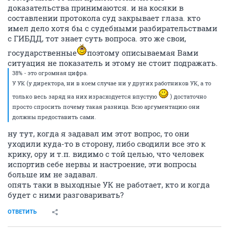
доказательства принимаются. и на косяки в
составлении протокола суд закрывает глаза. кто
имел дело хотя бы с судебными разбирательствами
с ГИБДД, тот знает суть вопроса. это же свои,
государственные
поэтому описываемая Вами
ситуация не показатель и этому не стоит подражать.
38% - это огромная цифра.
У УК (у директора, ни в коем случае ни у других работников УК, а то
только весь заряд на них израсходуется впустую
) достаточно
просто спросить почему такая разница. Всю аргументацию они
должны предоставить сами.
ну тут, когда я задавал им этот вопрос, то они
уходили куда-то в сторону, либо сводили все это к
крику, ору и т.п. видимо с той целью, что человек
испортив себе нервы и настроение, эти вопросы
больше им не задавал.
опять таки в выходные УК не работает, кто и когда
будет с ними разговаривать?
ОТВЕТИТЬ