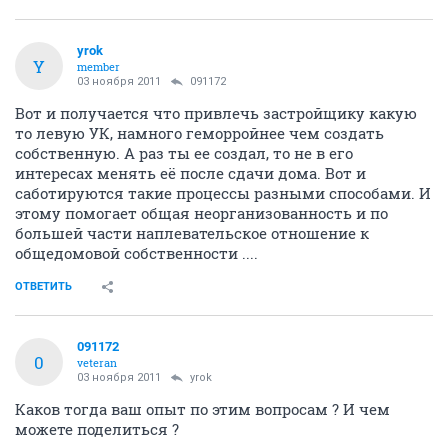
yrok
Y
member
03 ноября 2011
091172
Вот и получается что привлечь застройщику какую
то левую УК, намного геморройнее чем создать
собственную. А раз ты ее создал, то не в его
интересах менять её после сдачи дома. Вот и
саботируются такие процессы разными способами. И
этому помогает общая неорганизованность и по
большей части наплевательское отношение к
общедомовой собственности ....
ОТВЕТИТЬ
091172
0
veteran
03 ноября 2011
yrok
Каков тогда ваш опыт по этим вопросам ? И чем
можете поделиться ?