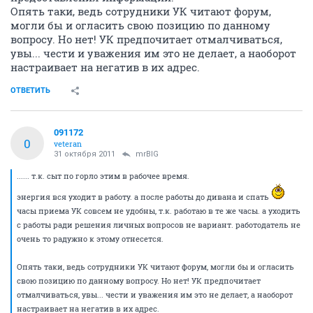
Опять таки, ведь сотрудники УК читают форум,
могли бы и огласить свою позицию по данному
вопросу. Но нет! УК предпочитает отмалчиваться,
увы... чести и уважения им это не делает, а наоборот
настраивает на негатив в их адрес.
ОТВЕТИТЬ
091172
0
veteran
31 октября 2011
mrBIG
...... т.к. сыт по горло этим в рабочее время.
энергия вся уходит в работу. а после работы до дивана и спать
часы приема УК совсем не удобны, т.к. работаю в те же часы. а уходить
с работы ради решения личных вопросов не вариант. работодатель не
очень то радужно к этому отнесется.
Опять таки, ведь сотрудники УК читают форум, могли бы и огласить
свою позицию по данному вопросу. Но нет! УК предпочитает
отмалчиваться, увы... чести и уважения им это не делает, а наоборот
настраивает на негатив в их адрес.