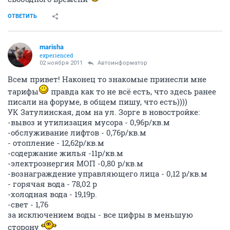
ОТВЕТИТЬ
marisha
experienced
02 ноября 2011
Автоинформатор
Всем привет! Наконец то знакомые принесли мне
тарифы
правда как то не всё есть, что здесь ранее
писали на форуме, в общем пишу, что есть))))
УК Затулинская, дом на ул. Зорге в новостройке:
-вывоз и утилизация мусора - 0,96р/кв.м
-обслуживание лифтов - 0,76р/кв.м
- отопление - 12,62р/кв.м
-содержание жилья -11р/кв.м
-электроэнергия МОП -0,80 р/кв.м
-вознаграждение управляющего лица - 0,12 р/кв.м
- горячая вода - 78,02 р
-холодная вода - 19,19р.
-свет - 1,76
за исключением воды - все цифры в меньшую
сторону