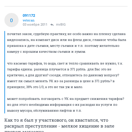
091172
0
veteran
03 ноября 2011
mrBIG
почитал закон, судебную практику, не особо важно на пленку сделана
видеозапись, на компакт диск или на флеш диск, главное чтобы была
привязка к дате съемки, месту съемки и т.п. поэтому желательно
камеру с хорошим качеством съемки и зумом.
что касаемо тарифов, то вода, свет и тепло сравнивать не нужно, т.к.
тарифы едины. разница плучается в 371 рубль. для Вас это не
критично, а для других? соседи, отпешитесь по данному вопросу?
имеет ли смысл менять УК из-за разницы в цене в 371 рубль? в
принципе, 38% это 1/3, а это не так уж и мало.
может попробовать поговорить с УК на предмет снижения тарифов?
но для этого необходима информация о их расходах на услуги по
вывозу мусора, обслуживанию лифтов и т.п.
Как то я был у участкового, он хвастался, что
раскрыл преступление - мелкое хищение в зале
продаж магазина.