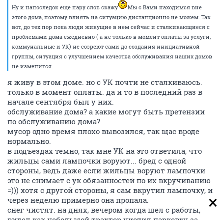
Ну и напоследок еще пару слов скажу
Мы с Вами находимся вне
этого дома, поэтому влиять на ситуацию дистанционно не можем. Так
вот, до тех пор пока люди живущие в нем сейчас и сталкивающиеся с
проблемами дома ежедневно ( а не только в момент оплаты за услуги,
коммунальные и УК) не созреют сами до создания инициативной
группы, ситуация с улучшением качества обслуживания наших домов
не изменится.
я живу в этом доме. но с УК почти не сталкиваюсь.
только в момент оплаты. да и то в последний раз в
начале сентября был у них.
обслуживание дома? а какие могут быть претензии
по обслуживанию дома?
мусор одно время плохо вывозился, так щас вроде
нормально.
в подъездах темно, так мне УК на это ответила, что
жильцы сами лампочки воруют... бред с одной
стороны, ведь даже если жильцы воруют лампочки
это не снимает с ук обязанностей по их вкручиванию
=))) хотя с другой стороны, я сам вкрутил лампочку, и
через неделю примерно она пропала.
снег чистят. на днях, вечером когда шел с работы,
видел как небольшой трактор чистил парковку за