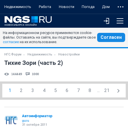
Недвижимость
Работа
Новости
Погода
Дом
На информационном ресурсе применяются cookie-
Согласен
файлы. Оставаясь на сайте, вы подтверждаете свое
согласие
на их использование.
НГС.Форум
Недвижимость
Новостройки
Тихие Зори (часть 2)
144449
1000
1
2
3
4
5
6
7
8
...
21
Автоинформатор
guru
31 октября 2011