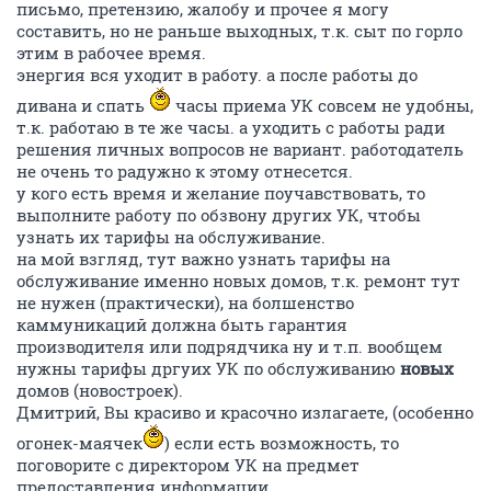
письмо, претензию, жалобу и прочее я могу
составить, но не раньше выходных, т.к. сыт по горло
этим в рабочее время.
энергия вся уходит в работу. а после работы до
дивана и спать
часы приема УК совсем не удобны,
т.к. работаю в те же часы. а уходить с работы ради
решения личных вопросов не вариант. работодатель
не очень то радужно к этому отнесется.
у кого есть время и желание поучавствовать, то
выполните работу по обзвону других УК, чтобы
узнать их тарифы на обслуживание.
на мой взгляд, тут важно узнать тарифы на
обслуживание именно новых домов, т.к. ремонт тут
не нужен (практически), на болшенство
каммуникаций должна быть гарантия
производителя или подрядчика ну и т.п. вообщем
нужны тарифы дргуих УК по обслуживанию
новых
домов (новостроек).
Дмитрий, Вы красиво и красочно излагаете, (особенно
огонек-маячек
) если есть возможность, то
поговорите с директором УК на предмет
предоставления информации.