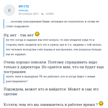
091172
0
veteran
03 ноября 2011
mrBIG
...... поэтому описываемая Вами ситуация не показатель и этому не
стоит подражать.
Ну, нет - так нет
.
ну тут, когда я задавал им этот вопрос, то они уходили куда-то в
сторону, либо сводили все это к крику, ору и т.п. видимо с той целью,
что человек испортив себе нервы и настроение, эти вопросы больше
им не задавал.
Очень хорошо описали. Поэтому спрашивать надо
только у директора. Но сдается мне, что он будет еще
пострашнее.
опять таки в выходные УК не работает, кто и когда будет с ними
разговаривать?
Подождем, может кто и найдется. Может и сам это
сделаю.
Кстати, чем это вы занимаетесь в рабочее время ?