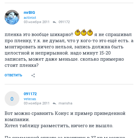
mrBIG
activist
03 ноября 2011
091172
пленка это вообще шикарно!!
я не спрашивал
про пленку, т.к. не думал, что у кого-то это ещё есть. а
монтировать ничего нельзя, запись должна быть
целостной и неприрывной. надо минут 15-20
записать, может даже меньше. сколько примерно
стоит пленка?
ОТВЕТИТЬ
091172
0
veteran
03 ноября 2011
marisha
Вот можно сравнить Конус и пример приведенной
компании.
Хотел таблицу разместить, ничего не вышло.
По суммарной оплате за квартиру в 37 кв.м можно