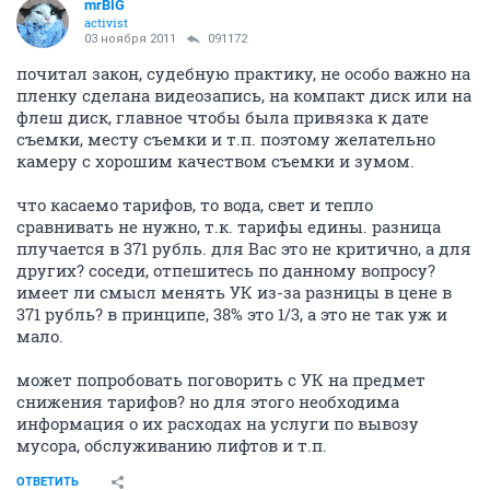
mrBIG
activist
03 ноября 2011
091172
почитал закон, судебную практику, не особо важно на
пленку сделана видеозапись, на компакт диск или на
флеш диск, главное чтобы была привязка к дате
съемки, месту съемки и т.п. поэтому желательно
камеру с хорошим качеством съемки и зумом.
что касаемо тарифов, то вода, свет и тепло
сравнивать не нужно, т.к. тарифы едины. разница
плучается в 371 рубль. для Вас это не критично, а для
других? соседи, отпешитесь по данному вопросу?
имеет ли смысл менять УК из-за разницы в цене в
371 рубль? в принципе, 38% это 1/3, а это не так уж и
мало.
может попробовать поговорить с УК на предмет
снижения тарифов? но для этого необходима
информация о их расходах на услуги по вывозу
мусора, обслуживанию лифтов и т.п.
ОТВЕТИТЬ