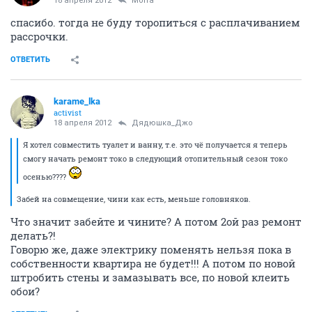
18 апреля 2012
Morra
спасибо. тогда не буду торопиться с расплачиванием
рассрочки.
ОТВЕТИТЬ
karame_lka
activist
18 апреля 2012
Дядюшка_Джо
Я хотел совместить туалет и ванну, т.е. это чё получается я теперь
смогу начать ремонт токо в следующий отопительный сезон токо
осенью????
Забей на совмещение, чини как есть, меньше головняков.
Что значит забейте и чините? А потом 2ой раз ремонт
делать?!
Говорю же, даже электрику поменять нельзя пока в
собственности квартира не будет!!! А потом по новой
штробить стены и замазывать все, по новой клеить
обои?