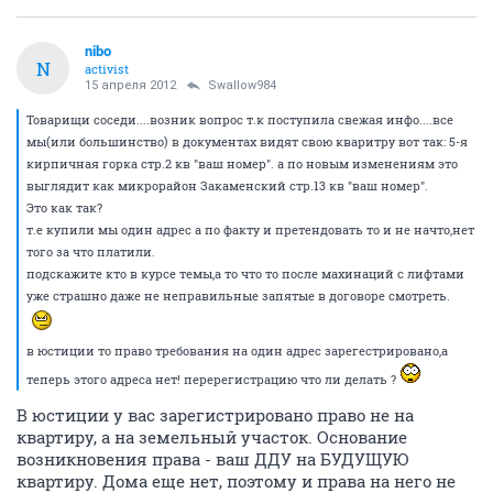
nibo
N
activist
15 апреля 2012
Swallow984
Товарищи соседи....возник вопрос т.к поступила свежая инфо....все
мы(или большинство) в документах видят свою кваритру вот так: 5-я
кирпичная горка стр.2 кв "ваш номер". а по новым изменениям это
выглядит как микрорайон Закаменский стр.13 кв "ваш номер".
Это как так?
т.е купили мы один адрес а по факту и претендовать то и не начто,нет
того за что платили.
подскажите кто в курсе темы,а то что то после махинаций с лифтами
уже страшно даже не неправильные запятые в договоре смотреть.
в юстиции то право требования на один адрес зарегестрировано,а
теперь этого адреса нет! перерегистрацию что ли делать ?
В юстиции у вас зарегистрировано право не на
квартиру, а на земельный участок. Основание
возникновения права - ваш ДДУ на БУДУЩУЮ
квартиру. Дома еще нет, поэтому и права на него не