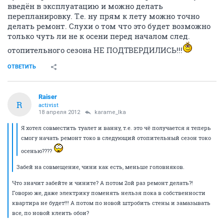
введён в эксплуатацию и можно делать
перепланировку. Т.е. ну прям к лету можно точно
делать ремонт. Слухи о том что это будет возможно
только чуть ли не к осени перед началом след.
отопительного сезона НЕ ПОДТВЕРДИЛИСЬ!!!
ОТВЕТИТЬ
Raiser
R
activist
18 апреля 2012
karame_lka
Я хотел совместить туалет и ванну, т.е. это чё получается я теперь
смогу начать ремонт токо в следующий отопительный сезон токо
осенью????
Забей на совмещение, чини как есть, меньше головняков.
Что значит забейте и чините? А потом 2ой раз ремонт делать?!
Говорю же, даже электрику поменять нельзя пока в собственности
квартира не будет!!! А потом по новой штробить стены и замазывать
все, по новой клеить обои?