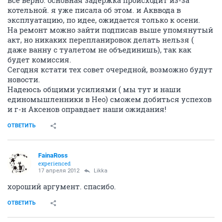
все верно. основная задержка происходит из-за
котельной. я уже писала об этом. и Акввода в
эксплуатацию, по идее, ожидается только к осени.
На ремонт можно зайти подписав выше упомянутый
акт, но никаких перепланировок делать нельзя (
даже ванну с туалетом не объединишь), так как
будет комиссия.
Сегодня кстати тех совет очередной, возможно будут
новости.
Надеюсь общими усилиями ( мы тут и наши
единомышленники в Нео) сможем добиться успехов
и г-н Аксенов оправдает наши ожидания!
ОТВЕТИТЬ
FainaRoss
experienced
17 апреля 2012
Likka
хороший аргумент. спасибо.
ОТВЕТИТЬ