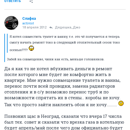
ОТВЕТИТЬ
Слафка
activist
18 апреля 2012
Дядюшка_Джо
Я хотел совместить туалет и ванну, т.е. это чё получается я теперь
смогу начать ремонт токо в следующий отопительный сезон токо
осенью????
Забей на совмещение, чини как есть, меньше головняков.
Да я как то не хотел вбухивать деньги в ремонт
после которого мне будет не комфортно жить в
квартире. Мне нужно совмещение туалета и ванны,
перенос почти всей проводки, замена радиаторов
отопления и в с/у возможно перенос труб и по
возможности спрятать их в стены.. коробы не хочу.
Так что просто зайти наклеить обои я не хочу.........
Позвонил щас в Неоград, сказали что вчера 17 числа
был тех. совет и сказали что врезка газа в котельную
будет апрель/май после чего дом официально будет