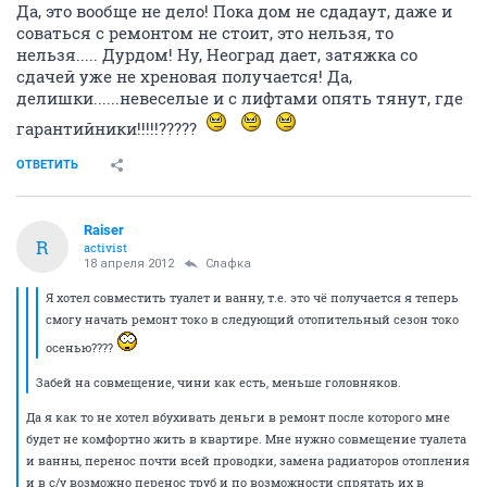
Да, это вообще не дело! Пока дом не сдадаут, даже и
соваться с ремонтом не стоит, это нельзя, то
нельзя..... Дурдом! Ну, Неоград дает, затяжка со
сдачей уже не хреновая получается! Да,
делишки......невеселые и с лифтами опять тянут, где
гарантийники!!!!!?????
ОТВЕТИТЬ
Raiser
R
activist
18 апреля 2012
Слафка
Я хотел совместить туалет и ванну, т.е. это чё получается я теперь
смогу начать ремонт токо в следующий отопительный сезон токо
осенью????
Забей на совмещение, чини как есть, меньше головняков.
Да я как то не хотел вбухивать деньги в ремонт после которого мне
будет не комфортно жить в квартире. Мне нужно совмещение туалета
и ванны, перенос почти всей проводки, замена радиаторов отопления
и в с/у возможно перенос труб и по возможности спрятать их в