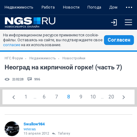
Недвижимость
Работа
Новости
Погода
Дом
На информационном ресурсе применяются cookie-
Согласен
файлы. Оставаясь на сайте, вы подтверждаете свое
согласие
на их использование.
НГС.Форум
Недвижимость
Новостройки
Неоград на кирпичной горке! (часть 7)
210228
996
1
...
6
7
8
9
10
...
20
Swallow984
veteran
15 апреля 2012
Tafarey