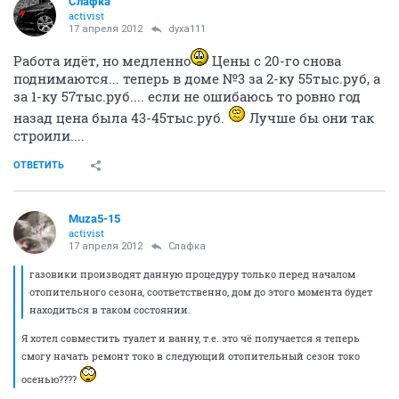
Слафка
activist
17 апреля 2012
dyxa111
Работа идёт, но медленно
Цены с 20-го снова
поднимаются... теперь в доме №3 за 2-ку 55тыс.руб, а
за 1-ку 57тыс.руб.... если не ошибаюсь то ровно год
назад цена была 43-45тыс.руб.
Лучше бы они так
строили....
ОТВЕТИТЬ
Muza5-15
activist
17 апреля 2012
Слафка
газовики производят данную процедуру только перед началом
отопительного сезона, соответственно, дом до этого момента будет
находиться в таком состоянии.
Я хотел совместить туалет и ванну, т.е. это чё получается я теперь
смогу начать ремонт токо в следующий отопительный сезон токо
осенью????