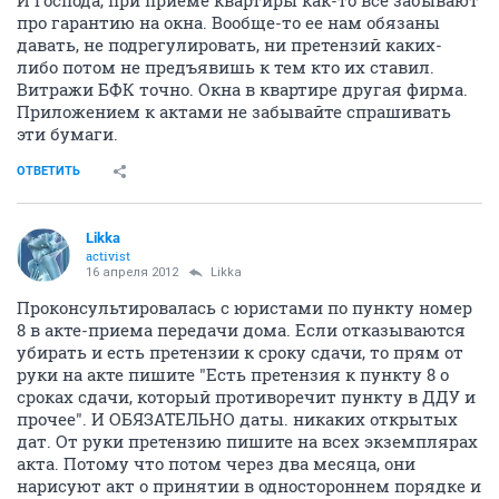
И господа, при приеме квартиры как-то все забывают
про гарантию на окна. Вообще-то ее нам обязаны
давать, не подрегулировать, ни претензий каких-
либо потом не предъявишь к тем кто их ставил.
Витражи БФК точно. Окна в квартире другая фирма.
Приложением к актами не забывайте спрашивать
эти бумаги.
ОТВЕТИТЬ
Likka
activist
16 апреля 2012
Likka
Проконсультировалась с юристами по пункту номер
8 в акте-приема передачи дома. Если отказываются
убирать и есть претензии к сроку сдачи, то прям от
руки на акте пишите "Есть претензия к пункту 8 о
сроках сдачи, который противоречит пункту в ДДУ и
прочее". И ОБЯЗАТЕЛЬНО даты. никаких открытых
дат. От руки претензию пишите на всех экземплярах
акта. Потому что потом через два месяца, они
нарисуют акт о принятии в одностороннем порядке и