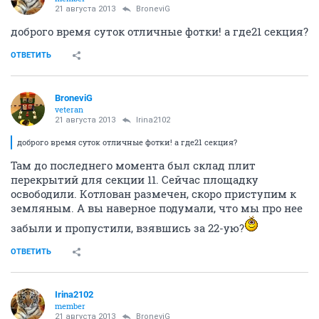
21 августа 2013
BroneviG
доброго время суток отличные фотки! а где21 секция?
ОТВЕТИТЬ
BroneviG
veteran
21 августа 2013
Irina2102
доброго время суток отличные фотки! а где21 секция?
Там до последнего момента был склад плит
перекрытий для секции 11. Сейчас площадку
освободили. Котлован размечен, скоро приступим к
земляным. А вы наверное подумали, что мы про нее
забыли и пропустили, взявшись за 22-ую?
ОТВЕТИТЬ
Irina2102
member
21 августа 2013
BroneviG