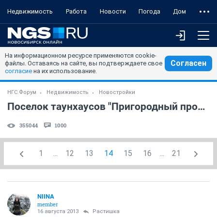
Недвижимость
Работа
Новости
Погода
Дом
На информационном ресурсе применяются cookie-
Согласен
файлы. Оставаясь на сайте, вы подтверждаете свое
согласие
на их использование.
НГС.Форум
Недвижимость
Новостройки
Поселок таунхаусов "Пригородный простор" (часть 3)
355044
1000
1
...
12
13
14
15
16
...
21
NIINA
member
16 августа 2013
Растишка