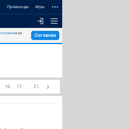
т
Промокоды
Игры
огласие
на их
Согласен
16
17
...
21