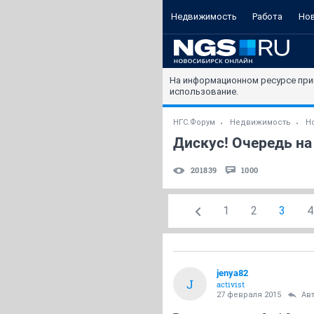
Недвижимость
Работа
Но
На информационном ресурсе при
использование.
НГС.Форум
Недвижимость
Н
Дискус! Очередь на 
201839
1000
1
2
3
4
jenya82
J
activist
27 февраля 2015
Ав