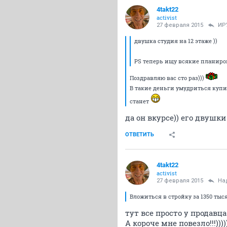
4takt22
activist
27 февраля 2015
ИР
двушка студия на 12 этаже ))
PS теперь ищу всякие планировк
Поздравляю вас сто раз)))
В такие деньги умудриться купить
станет
да он вкурсе)) его двушки
ОТВЕТИТЬ
4takt22
activist
27 февраля 2015
На
Вложиться в стройку за 1350 тысяч
тут все просто у продавца
А короче мне повезло!!!)))))