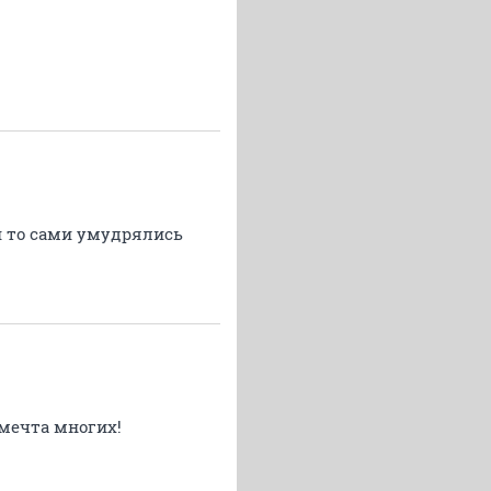
 и то сами умудрялись
 мечта многих!