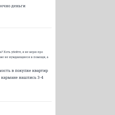
рочно деньги
? Хоть убейте, я не верю про
о уже не нуждающиеся в помощи, а
мость в покупке квартир
 в кармане нашлись 3-4