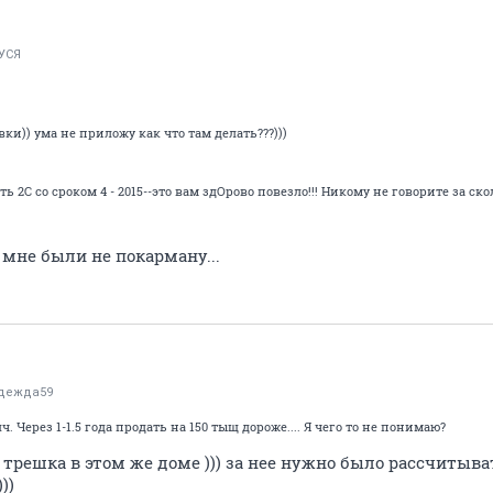
УСЯ
и)) ума не приложу как что там делать???)))
 2С со сроком 4 - 2015--это вам здОрово повезло!!! Никому не говорите за ск
 мне были не покарману...
дежда59
. Через 1-1.5 года продать на 150 тыщ дороже.... Я чего то не понимаю?
 трешка в этом же доме ))) за нее нужно было рассчитыват
))