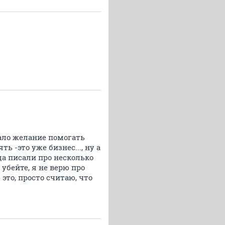
пало желание помогать
ь -это уже бизнес..., ну а
да писали про несколько
 убейте, я не верю про
это, просто считаю, что