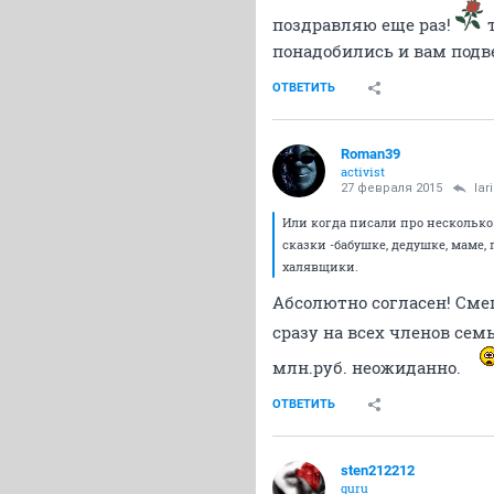
поздравляю еще раз!
т
понадобились и вам подв
ОТВЕТИТЬ
Roman39
activist
27 февраля 2015
lar
Или когда писали про несколько 
сказки -бабушке, дедушке, маме, 
халявщики.
Абсолютно согласен! Сме
сразу на всех членов сем
млн.руб. неожиданно.
ОТВЕТИТЬ
sten212212
guru