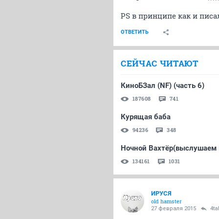
PS в принципе как и писал
ОТВЕТИТЬ
СЕЙЧАС ЧИТАЮТ
КиноБЗал (NF) (часть 6)
187608
741
Курящая баба
94236
348
Ночной Вахтёр(выслушаем 
134161
1031
ИРУСЯ
old hamster
27 февраля 2015
4ta