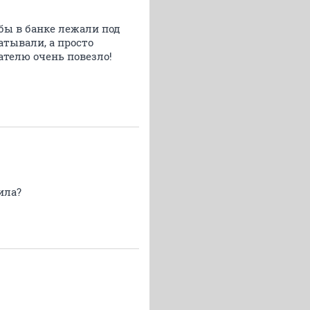
и бы в банке лежали под
атывали, а просто
ателю очень повезло!
ила?