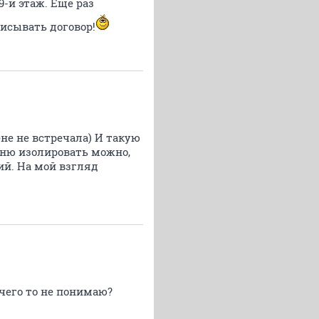
9-й этаж. Еще раз
исывать договор!
не не встречала) И такую
ухню изолировать можно,
ий. На мой взгляд
Я чего то не понимаю?