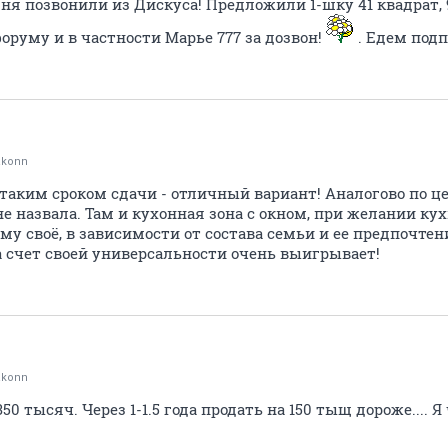
дня позвонили из Дискуса! Предложили 1-шку 41 квадрат, 
оруму и в частности Марье 777 за дозвон!
. Едем подп
akonn
 таким сроком сдачи - отличный вариант! Аналогово по це
не назвала. Там и кухонная зона с окном, при желании к
му своё, в зависимости от состава семьи и ее предпочтен
а счет своей универсальности очень выигрывает!
akonn
50 тысяч. Через 1-1.5 года продать на 150 тыщ дороже.... 