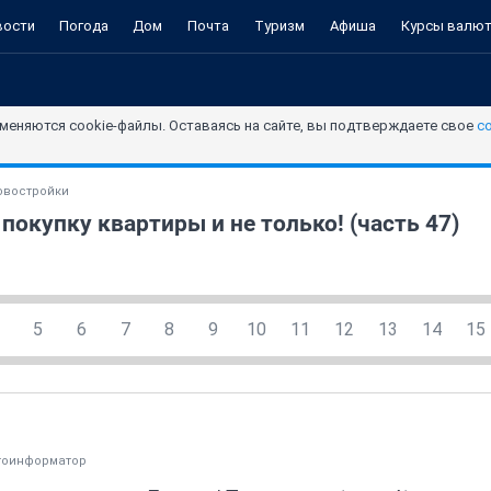
вости
Погода
Дом
Почта
Туризм
Афиша
Курсы валю
меняются cookie-файлы. Оставаясь на сайте, вы подтверждаете свое
с
овостройки
покупку квартиры и не только! (часть 47)
5
6
7
8
9
10
11
12
13
14
15
тоинформатор