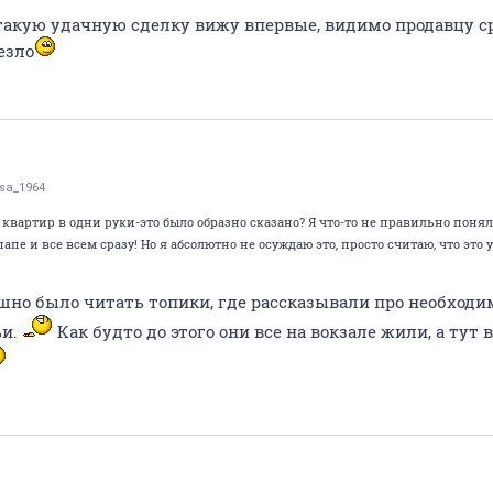
акую удачную сделку вижу впервые, видимо продавцу с
езло
isa_1964
квартир в одни руки-это было образно сказано? Я что-то не правильно поняла
папе и все всем сразу! Но я абсолютно не осуждаю это, просто считаю, что эт
шно было читать топики, где рассказывали про необходи
ьи.
Как будто до этого они все на вокзале жили, а тут