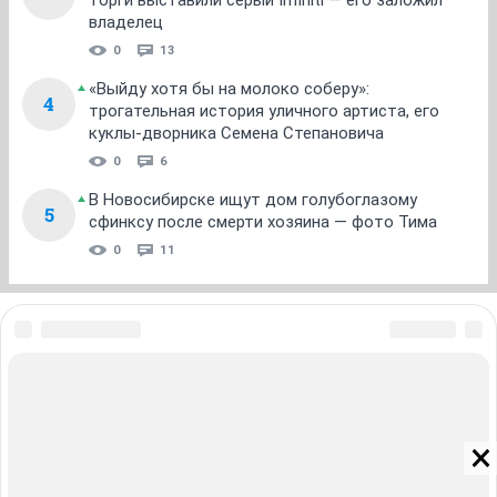
торги выставили серый Infiniti — его заложил
владелец
0
13
«Выйду хотя бы на молоко соберу»:
4
трогательная история уличного артиста, его
куклы-дворника Семена Степановича
0
6
В Новосибирске ищут дом голубоглазому
5
сфинксу после смерти хозяина — фото Тима
0
11
ЗНАКОМСТВА В НОВОСИБИРСКЕ
ПОГОДА В НОВОСИБИРСКЕ
ПРОБКИ В НОВОСИБИРСКЕ
ФОРУМЫ В НОВОСИБИРСКЕ
ТЕЛЕПРОГРАММА В НОВОСИБИРСКЕ
АФИША В НОВОСИБИРСКЕ
ГОРОСКОП
КУРСЫ ВАЛЮТ В НОВОСИБИРСКЕ