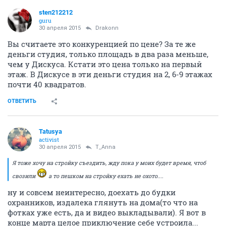
sten212212
guru
30 апреля 2015
Drakonn
Вы считаете это конкуренцией по цене? За те же
деньги студия, только площадь в два раза меньше,
чем у Дискуса. Кстати это цена только на первый
этаж. В Дискусе в эти деньги студия на 2, 6-9 этажах
почти 40 квадратов.
ОТВЕТИТЬ
Tatusya
activist
30 апреля 2015
T_Anna
Я тоже хочу на стройку съездить, жду пока у моих будет время, чтоб
свозили
а то пешком на стройку ехать не охото....
ну и совсем неинтересно, доехать до будки
охранников, издалека глянуть на дома(то что на
фотках уже есть, да и видео выкладывали). Я вот в
конце марта целое приключение себе устроила...