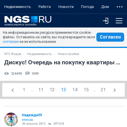
Недвижимость
Работа
Новости
Погода
Дом
На информационном ресурсе применяются cookie-
Согласен
файлы. Оставаясь на сайте, вы подтверждаете свое
согласие
на их использование.
НГС.Форум
Недвижимость
Новостройки
Дискус! Очередь на покупку квартиры и не только! (часть 49)
216490
1000
1
...
11
12
13
14
15
...
21
Надежда59
veteran
30 апреля 2015
ИРУСЯ