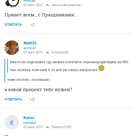
veteran
02 мая 2015
Автоинформатор
Привет всем , с Праздниками ...
ОТВЕТИТЬ
4takt22
activist
02 мая 2015
Vovecky82
Никто не подскажет где можно получить переаккредитацию на 800
тыс остатка, конский % от втб уж очень напрягает
тоже постою...послушаю....
а какой процент тебе нужен?
ОТВЕТИТЬ
Kosss
K
member
02 мая 2015
Никита1993