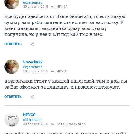
experienced
30 апреля 2015
ИРУСЯ
Все будет зависеть от Ваше белой з/п, то есть какую
сумму ваш работодатель отчисляет за вас гос-ву. У
меня знакомая москвичка сразу всю сумму
получила, но у нее и з/п под 200 тыс в мес.
ОТВЕТИТЬ
Vovecky82
experienced
30 апреля 2015
ИРУСЯ
а вагончики стоят у каждой налоговой, там и док-ты
за Вас оформят за денющку, и проконсультируют.
ОТВЕТИТЬ
ИРУСЯ
old hamster
30 апреля 2015
Автоинформатор
спасибо. все ясно. надо идти в вагончик. речь не обо