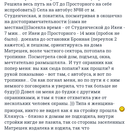
Решила весь путь на ОТ до Просторного на себе
испробовать)) Села на автобус №88 от м.
Студенческая, и покатила, посматривая в окошечко
на достопримечательности (сама не
местная)))Засекла время - от Студенческой до Икеи -
7 мин... от Икеи до Просторного - 14 мин (пробок не
было).. доехала до остановки Бронная (переулок 2
кажется), и пешком, ориентируясь на дома
Матрешек, возле частного сектора, потопала по
тропинке. Посмотрела свой дом, подъезд, окна,
мечтательно размышляла.. И тут охранник как
попер меня: вы как сюда попали? как прошли? я
рукой показываю - вот там, с автобуса, и вот по
тропинке... Он как погнал меня, но по пути я с ним
немного поговорила и уверила, что так больше не
буду))) Довел он меня до будки с другими
охранниками, и там я тоже отхватила уже от
нескольких человек охраны..))) Типа я женщина-
призрак, никто не видел как я на стройку прошла.
Клянусь - близко к домам не подходила, внутри
стройки нигде не лазила, так со стороны заселенных
Матрешек издалека и ходила, так что