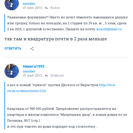
member
01 мая 2015
Kosss
Уважаемые форумчане!!! Никто не хочет обменять имеющуюся двушку
или трешку, только не большую, на 2 студии по 39 кв. м. , 3 этаж, сдача
2 кв 2015, с доплатой естественно. Пишите на почту:
koss02@mail.ru
так там и квадратура почти в 2 раза меньше
ОТВЕТИТЬ
Никита1993
member
01 мая 2015
Drakonn
а вот и новый "прикол" против Дискуса от Вирастроя
http://vira-
stroy.ru/about/news/1116
Квартиры от 990 000 рублей. Предложение распространяется на
квартиры в жилом комплексе "Матрёшкин двор", в новых домах по ул.
Петухова, 95/7 (стр.).
и это при том,что их дома подходят под госипотеку...