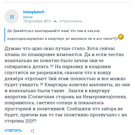
honeybunch
H
junior
18 декабря 2015
гп1panorama
Да! Давайте,все выкладывайте нам) что там и как,как
подъездах,ощущение в квартире ,не маловата ли и все такое!!)))
Думаю что одно окно лучше стало. Хотя сейчас
планы по планировке изменятся. Да и если честно
изначально не понятно было зачем они ее
собирались делать !!! На парковку и кладовки
спустится не разрешили, сказали что к концу
декабря отделают 3ий этаж полностью и все можно
будет увидеть !!! Квартиры конечно маловаты, но они
и изначально были такие . Зашли в квартиру
напротив (Солнечная сторона, на Немеровича)очень
понравилось, светило солнце и показалось
просторней и позитивней. Сообщили что забора не
будет, причем как то так позитивно прозвучало с их
стороны )))))!!!
ОТВЕТИТЬ