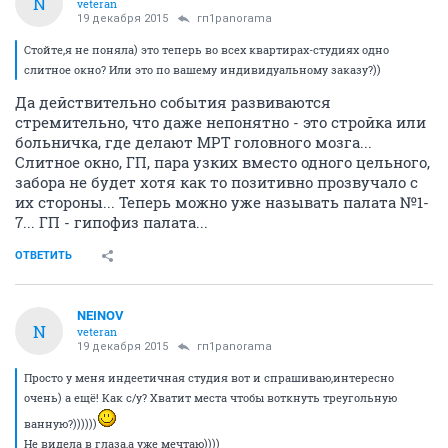
N
veteran
19 декабря 2015
гп1panorama
Стойте,я не поняла) это теперь во всех квартирах-студиях одно
слитное окно? Или это по вашему индивидуальному заказу?))
Да действительно события развиваются
стремительно, что даже непонятно - это стройка или
больничка, где делают МРТ головного мозга...
Слитное окно, ГП, пара узких вместо одного цельного,
забора не будет хотя как то позитивно прозвучало с
их стороны... Теперь можно уже называть палата №1-
7... ГП - гипофиз палата...
ОТВЕТИТЬ
NEINOV
N
veteran
19 декабря 2015
гп1panorama
Просто у меня индеетичная студия вот и спрашиваю,интересно
очень) а ещё! Как с/у? Хватит места чтобы воткнуть треугольную
ванную?))))))
Не видела в глаза,а уже мечтаю))))