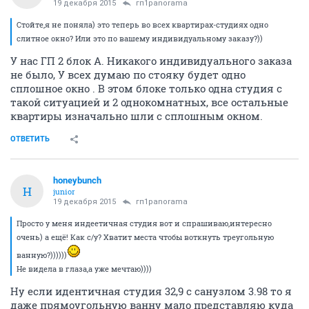
19 декабря 2015
гп1panorama
Стойте,я не поняла) это теперь во всех квартирах-студиях одно
слитное окно? Или это по вашему индивидуальному заказу?))
У нас ГП 2 блок А. Никакого индивидуального заказа
не было, У всех думаю по стояку будет одно
сплошное окно . В этом блоке только одна студия с
такой ситуацией и 2 однокомнатных, все остальные
квартиры изначально шли с сплошным окном.
ОТВЕТИТЬ
honeybunch
H
junior
19 декабря 2015
гп1panorama
Просто у меня индеетичная студия вот и спрашиваю,интересно
очень) а ещё! Как с/у? Хватит места чтобы воткнуть треугольную
ванную?))))))
Не видела в глаза,а уже мечтаю))))
Ну если идентичная студия 32,9 с санузлом 3.98 то я
даже прямоугольную ванну мало представляю куда