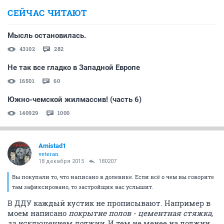
СЕЙЧАС ЧИТАЮТ
Мысль остановилась.
43102
282
Не так все гладко в Западной Европе
16501
60
Южно-чемской жилмассив! (часть 6)
140929
1000
Amistad1
veteran
18 декабря 2015
180207
Вы покупали то, что написано в долевике. Если всё о чем вы говорите
там зафиксировано, то застройщик вас услышит.
В ДДУ каждый кустик не прописывают. Например в
моем написано
покрытие полов - цементная стяжка,
за исключением лоджии
. И тем не менее на лоджии