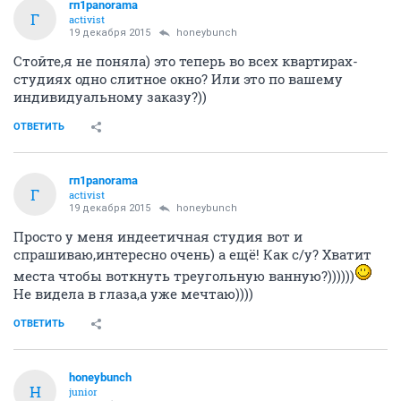
гп1panorama
Г
activist
19 декабря 2015
honeybunch
Стойте,я не поняла) это теперь во всех квартирах-
студиях одно слитное окно? Или это по вашему
индивидуальному заказу?))
ОТВЕТИТЬ
гп1panorama
Г
activist
19 декабря 2015
honeybunch
Просто у меня индеетичная студия вот и
спрашиваю,интересно очень) а ещё! Как с/у? Хватит
места чтобы воткнуть треугольную ванную?))))))
Не видела в глаза,а уже мечтаю))))
ОТВЕТИТЬ
honeybunch
H
junior