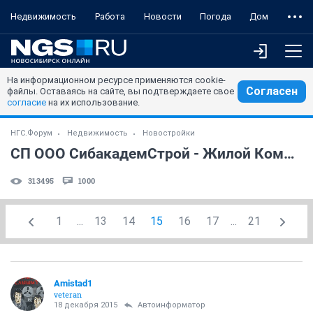
Недвижимость
Работа
Новости
Погода
Дом
На информационном ресурсе применяются cookie-
Согласен
файлы. Оставаясь на сайте, вы подтверждаете свое
согласие
на их использование.
НГС.Форум
Недвижимость
Новостройки
СП ООО СибакадемСтрой - Жилой Комплекс Панорама (Н.Данченко) (часть 3)
313495
1000
1
...
13
14
15
16
17
...
21
Amistad1
veteran
18 декабря 2015
Автоинформатор