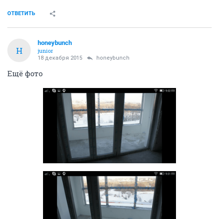
ОТВЕТИТЬ
honeybunch
H
junior
18 декабря 2015
honeybunch
Ещё фото