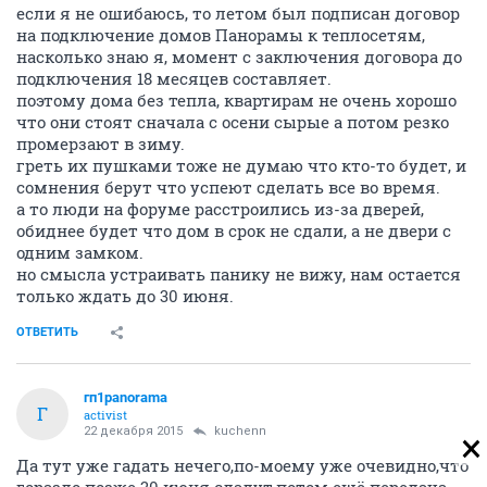
если я не ошибаюсь, то летом был подписан договор
на подключение домов Панорамы к теплосетям,
насколько знаю я, момент с заключения договора до
подключения 18 месяцев составляет.
поэтому дома без тепла, квартирам не очень хорошо
что они стоят сначала с осени сырые а потом резко
промерзают в зиму.
греть их пушками тоже не думаю что кто-то будет, и
сомнения берут что успеют сделать все во время.
а то люди на форуме расстроились из-за дверей,
обиднее будет что дом в срок не сдали, а не двери с
одним замком.
но смысла устраивать панику не вижу, нам остается
только ждать до 30 июня.
ОТВЕТИТЬ
гп1panorama
Г
activist
22 декабря 2015
kuchenn
Да тут уже гадать нечего,по-моему уже очевидно,что
гораздо позже 30 июня сдадут,потом ещё передача