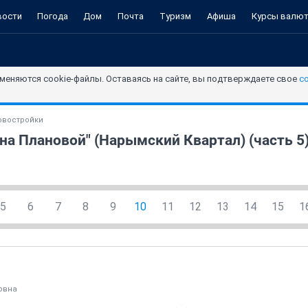
вости
Погода
Дом
Почта
Туризм
Афиша
Курсы валю
меняются cookie-файлы. Оставаясь на сайте, вы подтверждаете свое
с
овостройки
на Плановой" (Нарымский Квартал) (часть 5
5
6
7
8
9
10
11
12
13
14
15
1
овна