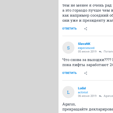
тем не менее я очень рад 
а это гораздо лучше чем 
как например соседний о
они уже и президенту жа
ОТВЕТИТЬ
SlavaNK
S
experienced
05 июня 2019
Потап
Что снова за выходки????
пока лифты заработают 24
ОТВЕТИТЬ
LudaI
L
activist
06 июня 2019
Agaru
Agarus,
прекращайте декларироват