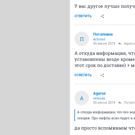
У вас другое лучше полу
ОТВЕТИТЬ
Потаповна
П
activist
05 июня 2019
Agaru
А откуда информация, что
установлены везде кроме 
этот срок по доставке) +
ОТВЕТИТЬ
Agarus
A
veteran
05 июня 2019
Потап
А откуда информация, что без во
секции. Про лифты ясно будет в 
да просто вспоминаем что б