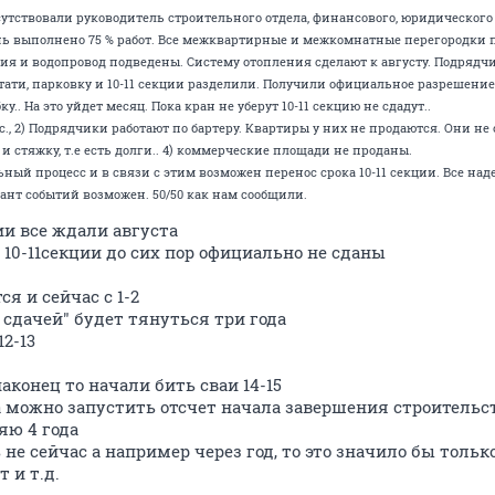
исутствовали руководитель строительного отдела, финансового, юридического
нь выполнено 75 % работ. Все межквартирные и межкомнатные перегородки 
ия и водопровод подведены. Систему отопления сделают к августу. Подрядч
ати, парковку и 10-11 секции разделили. Получили официальное разрешение. 
у.. На это уйдет месяц. Пока кран не уберут 10-11 секцию не сдадут..
., 2) Подрядчики работают по бартеру. Квартиры у них не продаются. Они не о
 стяжку, т.е есть долги.. 4) коммерческие площади не проданы.
ьный процесс и в связи с этим возможен перенос срока 10-11 секции. Все н
ант событий возможен. 50/50 как нам сообщили.
ции все ждали августа
 10-11секции до сих пор официально не сданы
ся и сейчас с 1-2
т сдачей" будет тянуться три года
12-13
аконец то начали бить сваи 14-15
 можно запустить отсчет начала завершения строительст
яю 4 года
не сейчас а например через год, то это значило бы только
т и т.д.