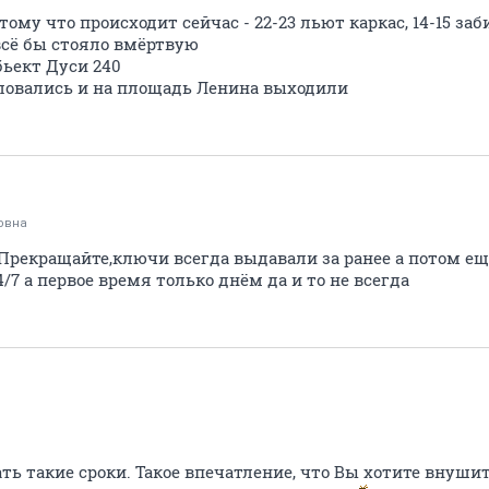
тому что происходит сейчас - 22-23 льют каркас, 14-15 за
всё бы стояло вмёртвую
бьект Дуси 240
ловались и на площадь Ленина выходили
овна
 Прекращайте,ключи всегда выдавали за ранее а потом е
/7 а первое время только днём да и то не всегда
s
ь такие сроки. Такое впечатление, что Вы хотите внушит