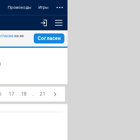
т
Промокоды
Игры
огласие
на их
Согласен
)
6
17
18
...
21