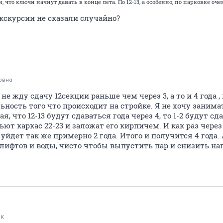
, что ключи начнут давать в конце лета. По 12-13, а особенно, по парковке о
экскурсии не сказали случайно?
овна
я не жду сдачу 12секции раньше чем через 3, а то и 4 года 
ьность того что происходит на стройке. Я не хочу заним
, что 12-13 будут сдаваться года через 4, то 1-2 будут сда
ьют каркас 22-23 и заложат его кирпичем. И как раз через
о уйдет так же примерно 2 года. Итого и получится 4 года. 
без лифтов и воды, чисто чтобы выпустить пар и снизить н
NK