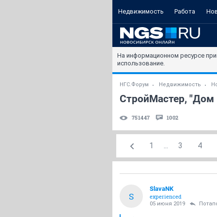
Недвижимость
Работа
Но
На информационном ресурсе при
использование.
НГС.Форум
Недвижимость
Н
СтройМастер, "Дом 
751447
1002
1
...
3
4
SlavaNK
S
experienced
05 июня 2019
Потап