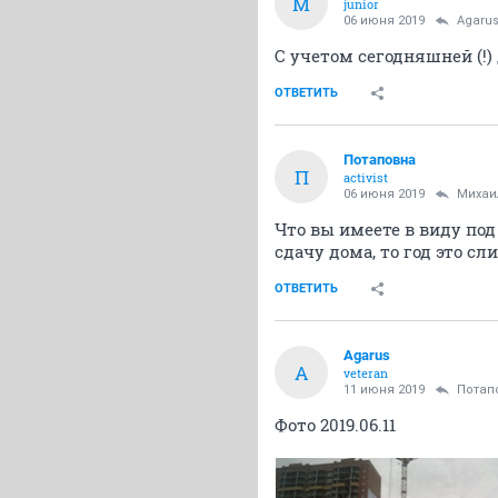
М
junior
06 июня 2019
Agaru
С учетом сегодняшней (!) д
ОТВЕТИТЬ
Потаповна
П
activist
06 июня 2019
Михаи
Что вы имеете в виду под
сдачу дома, то год это с
ОТВЕТИТЬ
Agarus
A
veteran
11 июня 2019
Потап
Фото 2019.06.11