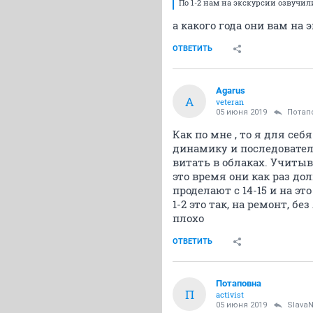
По 1-2 нам на экскурсии озвучили
а какого года они вам на 
ОТВЕТИТЬ
Agarus
A
veteran
05 июня 2019
Потап
Как по мне , то я для себ
динамику и последовател
витать в облаках. Учитывая
это время они как раз дол
проделают с 14-15 и на эт
1-2 это так, на ремонт, 
плохо
ОТВЕТИТЬ
Потаповна
П
activist
05 июня 2019
Slava