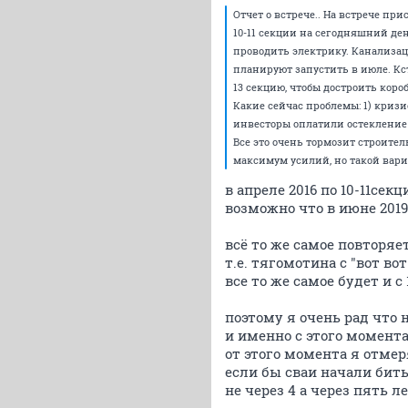
Отчет о встрече.. На встрече пр
10-11 секции на сегодняшний де
проводить электрику. Канализац
планируют запустить в июле. Кст
13 секцию, чтобы достроить коробк
Какие сейчас проблемы: 1) кризис
инвесторы оплатили остекление и
Все это очень тормозит строител
максимум усилий, но такой вари
в апреле 2016 по 10-11сек
возможно что в июне 2019
всё то же самое повторяет
т.е. тягомотина с "вот во
все то же самое будет и с 
поэтому я очень рад что н
и именно с этого момента
от этого момента я отмер
если бы сваи начали бить 
не через 4 а через пять ле