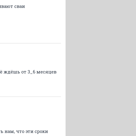
бивают сваи
щё ждёшь от 3_6 месяцев
ь нам, что эти сроки