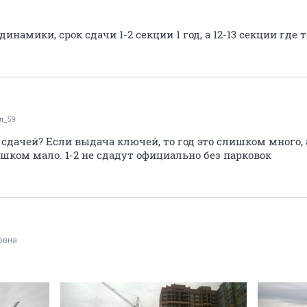
s
инамики, срок сдачи 1-2 секции 1 год, а 12-13 секции где то 
л_59
 сдачей? Если выдача ключей, то год это слишком много,
лишком мало. 1-2 не сдадут официально без парковок
овна