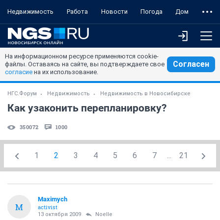
Недвижимость
Работа
Новости
Погода
Дом
На информационном ресурсе применяются cookie-
Согласен
файлы. Оставаясь на сайте, вы подтверждаете свое
согласие
на их использование.
НГС.Форум
Недвижимость
Недвижимость в Новосибирске
Как узаконить перепланировку?
350072
1000
1
2
3
4
5
6
7
...
21
Maximych
M
activist
13 октября 2009
Noelle