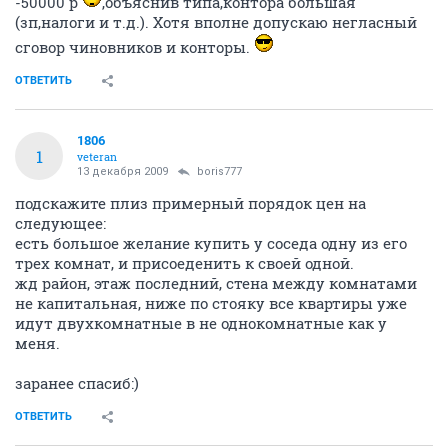
-50000 р
,объяснив типа,контора большая
(зп,налоги и т.д.). Хотя вполне допускаю негласный
сговор чиновников и конторы.
ОТВЕТИТЬ
1806
1
veteran
13 декабря 2009
boris777
подскажите плиз примерный порядок цен на
следующее:
есть большое желание купить у соседа одну из его
трех комнат, и присоеденить к своей одной.
жд район, этаж последний, стена между комнатами
не капитальная, ниже по стояку все квартиры уже
идут двухкомнатные в не однокомнатные как у
меня.
заранее спасиб:)
ОТВЕТИТЬ