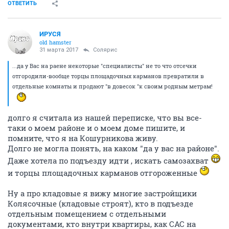
ОТВЕТИТЬ
ИРУСЯ
old hamster
31 марта 2017
Солярис
...да у Вас на раене некоторые "специалисты" не то что отсечки
отгородили-вообще торцы площадочных карманов превратили в
отдельные комнаты и продают "в довесок "к своим родным метрам!
долго я считала из нашей переписке, что вы все-
таки о моем районе и о моем доме пишите, и
помните, что я на Кошурникова живу.
Долго не могла понять, на каком "да у вас на районе".
Даже хотела по подъезду идти , искать самозахват
и торцы площадочных карманов отгороженные
Ну а про кладовые я вижу многие застройщики
Колясочные (кладовые строят), кто в подъезде
отдельным помещением с отдельными
документами, кто внутри квартиры, как САС на