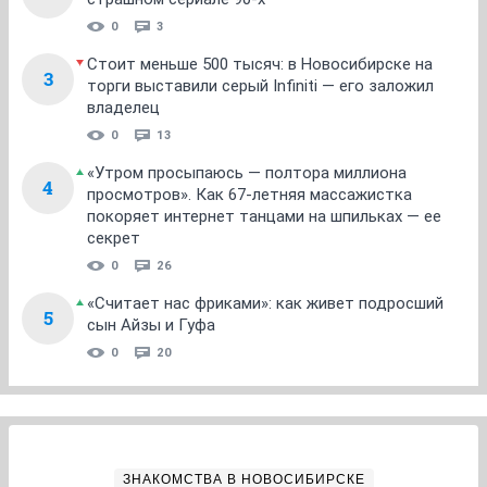
0
3
Стоит меньше 500 тысяч: в Новосибирске на
3
торги выставили серый Infiniti — его заложил
владелец
0
13
«Утром просыпаюсь — полтора миллиона
4
просмотров». Как 67-летняя массажистка
покоряет интернет танцами на шпильках — ее
секрет
0
26
«Считает нас фриками»: как живет подросший
5
сын Айзы и Гуфа
0
20
ЗНАКОМСТВА В НОВОСИБИРСКЕ