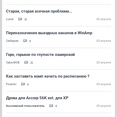
Старая, старая асечная проблема...
31
Lulok
05 апреля
Переназначения выходных каналов в WinAmp
0
Сибиряк
03 апреля
Горе, горькое по глупости ламерской
21
CyberBOB
03 апреля
Как заставить комп качать по расписанию ?
6
Pearler
03 апреля
Дрова для Accorp 56K ext. для ХР
9
Анонимный пользователь
03 апреля