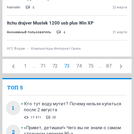
5
hamster
22 марта
Itchu drajver Mustek 1200 usb plus Win XP
4
Анонимный пользователь
21 марта
НГС.Форум
Компьютеры Интернет Связь
1
...
71
72
73
74
75
...
87
ТОП 5
Кто тут воду мутит? Почему нельзя купаться
1
после 2 августа
17 411
28
«Привет, детишки!» Чего вы не знали о самом
2
страшном сериале 90-х