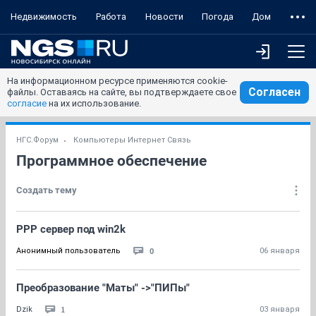
Недвижимость
Работа
Новости
Погода
Дом
На информационном ресурсе применяются cookie-
Согласен
файлы. Оставаясь на сайте, вы подтверждаете свое
согласие
на их использование.
НГС.Форум
Компьютеры Интернет Связь
Программное обеспечение
Создать тему
PPP сервер под win2k
0
Анонимный пользователь
06 января
Преобразование "Маты" ->"ПИПы"
1
Dzik
03 января