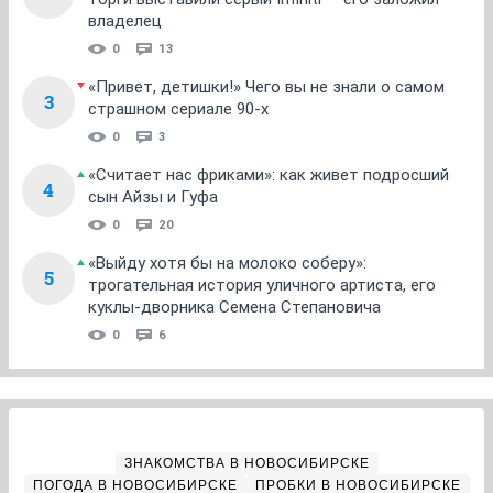
владелец
0
13
«Привет, детишки!» Чего вы не знали о самом
3
страшном сериале 90-х
0
3
«Считает нас фриками»: как живет подросший
4
сын Айзы и Гуфа
0
20
«Выйду хотя бы на молоко соберу»:
5
трогательная история уличного артиста, его
куклы-дворника Семена Степановича
0
6
ЗНАКОМСТВА В НОВОСИБИРСКЕ
ПОГОДА В НОВОСИБИРСКЕ
ПРОБКИ В НОВОСИБИРСКЕ