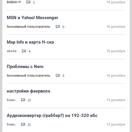
2
BABAH !!!
18 декабря
MSN и Yahoo! Messenger
0
Анонимный пользователь
16 декабря
Map Info и карта Н-ска
4
akella
16 декабря
Проблемы с Nero
3
Анонимный пользователь
16 декабря
настройки фаервола
12
Бимс
15 декабря
Аудиоконвертер (граббер?) на 192-320 кбс
21
Бимс
12 декабря