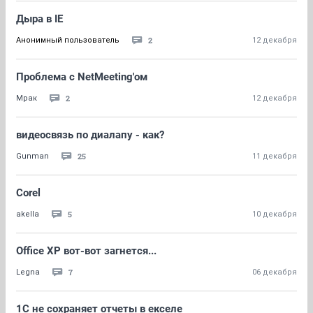
Дыра в IE
2
Анонимный пользователь
12 декабря
Проблема с NetMeeting'ом
2
Мрак
12 декабря
видеосвязь по диалапу - как?
25
Gunman
11 декабря
Corel
5
akella
10 декабря
Office XP вот-вот загнется...
7
Legna
06 декабря
1C не сохраняет отчеты в екселе