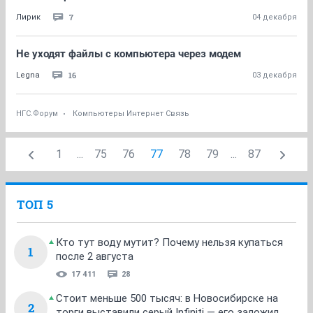
7
Лирик
04 декабря
Не уходят файлы с компьютера через модем
16
Legna
03 декабря
НГС.Форум
Компьютеры Интернет Связь
1
...
75
76
77
78
79
...
87
ТОП 5
Кто тут воду мутит? Почему нельзя купаться
1
после 2 августа
17 411
28
Стоит меньше 500 тысяч: в Новосибирске на
2
торги выставили серый Infiniti — его заложил