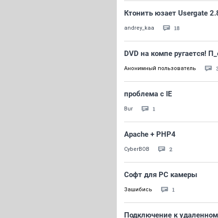
Ктонить юзает Usergate 2.
18
andrey_kaa
DVD на компе ругается! П_о
Анонимный пользователь
проблема с IE
1
Bur
Apache + PHP4
2
CyberBOB
Софт для PC камеры
1
Зашибись
Подключение к удаленном