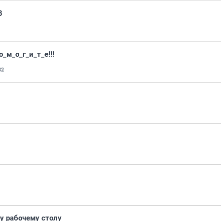
8
_м_о_г_и_т_е!!!
32
у рабочему столу