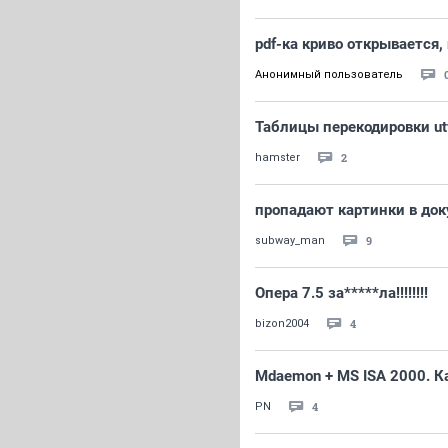
pdf-ка криво открывается,
Анонимный пользователь
Таблицы перекодировки ut
2
hamster
пропадают картинки в док
9
subway_man
Опера 7.5 за*****ла!!!!!!!!
4
bizon2004
Mdaemon + MS ISA 2000. К
4
PN