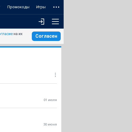
т
Промокоды
Игры
огласие
на их
Согласен
01 июля
30 июня