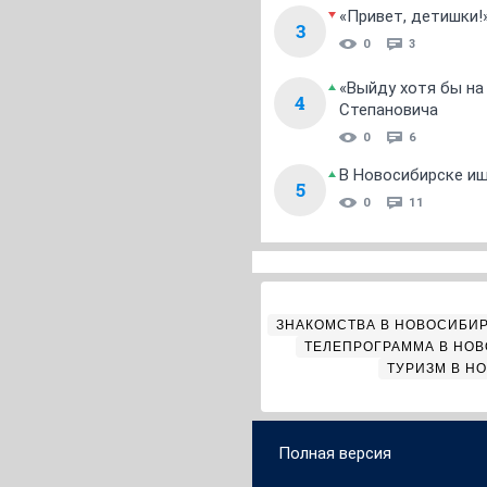
«Привет, детишки!
3
0
3
«Выйду хотя бы на
4
Степановича
0
6
В Новосибирске ищ
5
0
11
ЗНАКОМСТВА В НОВОСИБИ
ТЕЛЕПРОГРАММА В НО
ТУРИЗМ В Н
Полная версия