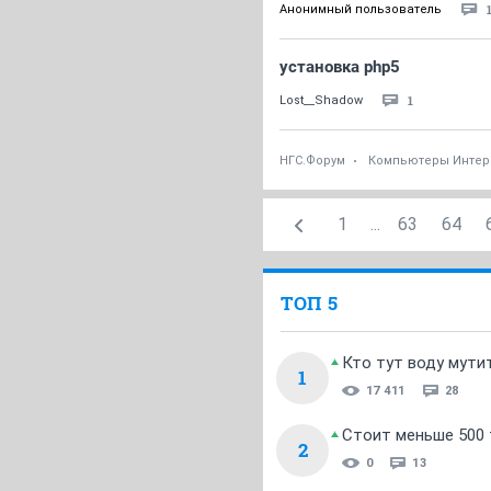
Анонимный пользователь
установка php5
1
Lost__Shadow
НГС.Форум
Компьютеры Интер
1
...
63
64
ТОП 5
Кто тут воду мути
1
17 411
28
Стоит меньше 500 т
2
0
13