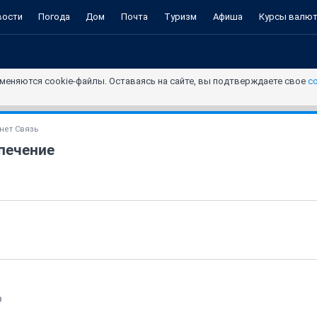
вости
Погода
Дом
Почта
Туризм
Афиша
Курсы валю
меняются cookie-файлы. Оставаясь на сайте, вы подтверждаете свое
с
нет Связь
печение
0