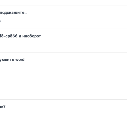
 подскажите..
0
f8-cp866 и наоборот
ументе word
ак?