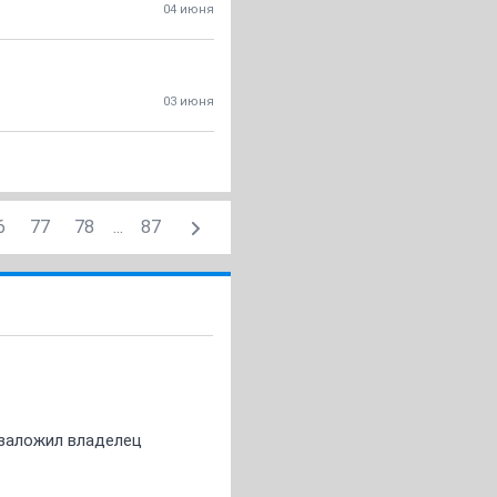
04 июня
03 июня
6
77
78
...
87
о заложил владелец