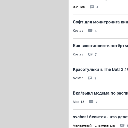
4
0Саша0
Софт для монитронига вин
5
Kostas
Как восстановить потёрт
7
Kostas
Красотульки в The Bat! 2.1
9
Nestеr
Вкл/выкл модема по расп
7
Max_13
svchost бесится - что дела
Анонимный пользователь