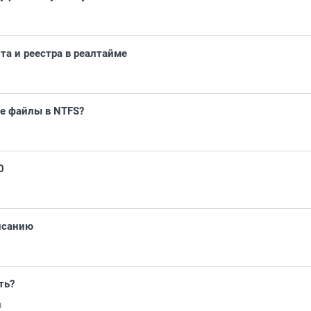
та и реестра в реалтайме
ые файлы в NTFS?
0
исанию
ть?
8