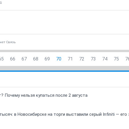
11
нет Связь
65
66
67
68
69
70
71
72
73
74
75
7
т? Почему нельзя купаться после 2 августа
ысяч: в Новосибирске на торги выставили серый Infiniti — ег