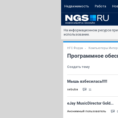
Недвижимость
Работа
Но
На информационном ресурсе при
использование.
НГС.Форум
Компьютеры Интер
Программное обес
Создать тему
Мышь взбесилась!!!!!
11
sebuba
eJay MusicDirector Gold...
Анонимный пользователь