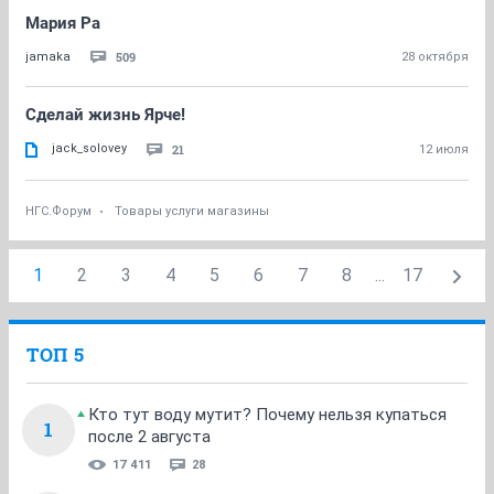
Мария Ра
509
jamaka
28 октября
Сделай жизнь Ярче!
jack_solovey
21
12 июля
НГС.Форум
Товары услуги магазины
1
2
3
4
5
6
7
8
...
17
ТОП 5
Кто тут воду мутит? Почему нельзя купаться
1
после 2 августа
17 411
28