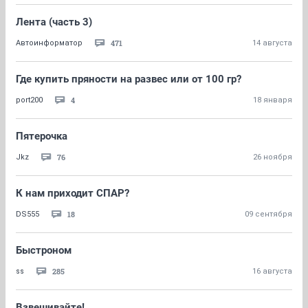
Лента (часть 3)
471
Автоинформатор
14 августа
Где купить пряности на развес или от 100 гр?
4
port200
18 января
Пятерочка
76
Jkz
26 ноября
К нам приходит СПАР?
18
DS555
09 сентября
Быстроном
285
ss
16 августа
Взвешивайте!