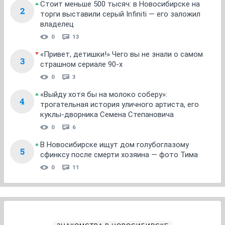
Стоит меньше 500 тысяч: в Новосибирске на
2
торги выставили серый Infiniti — его заложил
владелец
0
13
«Привет, детишки!» Чего вы не знали о самом
3
страшном сериале 90-х
0
3
«Выйду хотя бы на молоко соберу»:
4
трогательная история уличного артиста, его
куклы-дворника Семена Степановича
0
6
В Новосибирске ищут дом голубоглазому
5
сфинксу после смерти хозяина — фото Тима
0
11