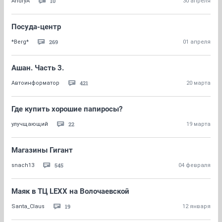
10
AndryA
30 апреля
Посуда-центр
269
*Berg*
01 апреля
Ашан. Часть 3.
421
Автоинформатор
20 марта
Где купить хорошие папиросы?
22
улучщающий
19 марта
Магазины Гигант
545
snach13
04 февраля
Маяк в ТЦ LEXX на Волочаевской
19
Santa_Claus
12 января