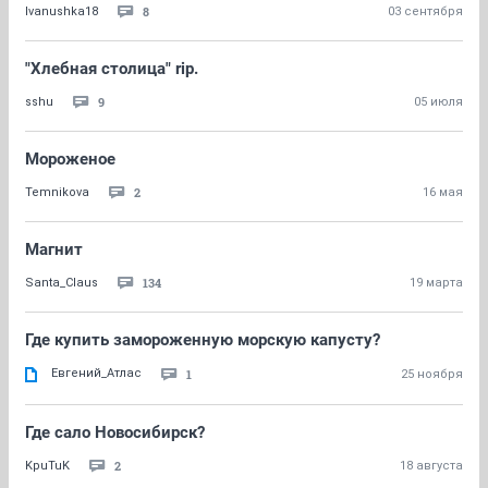
8
Ivanushka18
03 сентября
"Хлебная столица" rip.
9
sshu
05 июля
Мороженое
2
Temnikova
16 мая
Магнит
134
Santa_Claus
19 марта
Где купить замороженную морскую капусту?
Евгений_Атлас
1
25 ноября
Где сало Новосибирск?
2
KpuTuK
18 августа