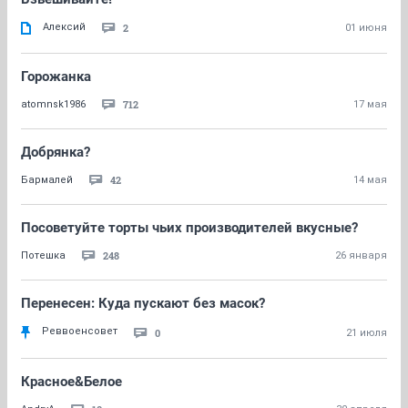
Алексий
2
01 июня
Горожанка
712
atomnsk1986
17 мая
Добрянка?
42
Бaрмaлей
14 мая
Посоветуйте торты чьих производителей вкусные?
248
Потешка
26 января
Перенесен: Куда пускают без масок?
Реввоенсовет
0
21 июля
Красное&Белое