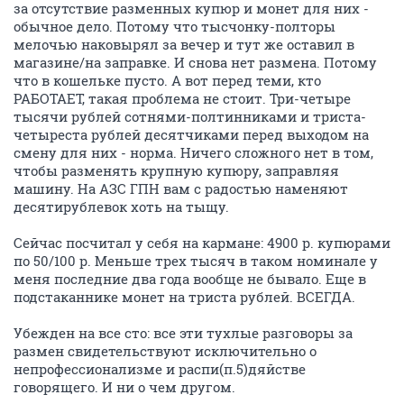
за отсутствие разменных купюр и монет для них -
обычное дело. Потому что тысчонку-полторы
мелочью наковырял за вечер и тут же оставил в
магазине/на заправке. И снова нет размена. Потому
что в кошельке пусто. А вот перед теми, кто
РАБОТАЕТ, такая проблема не стоит. Три-четыре
тысячи рублей сотнями-полтинниками и триста-
четыреста рублей десятчиками перед выходом на
смену для них - норма. Ничего сложного нет в том,
чтобы разменять крупную купюру, заправляя
машину. На АЗС ГПН вам с радостью наменяют
десятирублевок хоть на тыщу.
Сейчас посчитал у себя на кармане: 4900 р. купюрами
по 50/100 р. Меньше трех тысяч в таком номинале у
меня последние два года вообще не бывало. Еще в
подстаканнике монет на триста рублей. ВСЕГДА.
Убежден на все сто: все эти тухлые разговоры за
размен свидетельствуют исключительно о
непрофессионализме и распи(п.5)дяйстве
говорящего. И ни о чем другом.