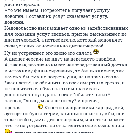
диспетчерской.
Что мы имеем. Потребитель получает услугу,
доволен. Поставщик услуг оказывает услугу,
доволен.
Недовольство высказывает одно из задействованных
для оказания услуг звеньев, притом высказывает не
диспетчерской, а потребителю, который исполняет
свои условия относительно диспетчерской.
Ну не устраивает это звено его оплата
А диспетчерские не идут на пересмотр тарифов.
А, так как, это звено имеет непосредственный доступ
к источнику финансирования, то бишь клиенту, так
почему бы ему не погреть уши, не напрячь его за
*жадность*, не обвинить во всех смертных грехах, и
не попытаться обязать его выплачивать
дополнительную дань в виде *обязательных*
чаевых, *до подъезда не поеду* и прочая,
прочая.............
Конечно, заправщики картриджей,
аутсорт по бухгалтерии, клиннинговые службы, они
тоже необходимы диспетчерским, и их тоже может
что то не устроить, но от клиентов оне к сожалению