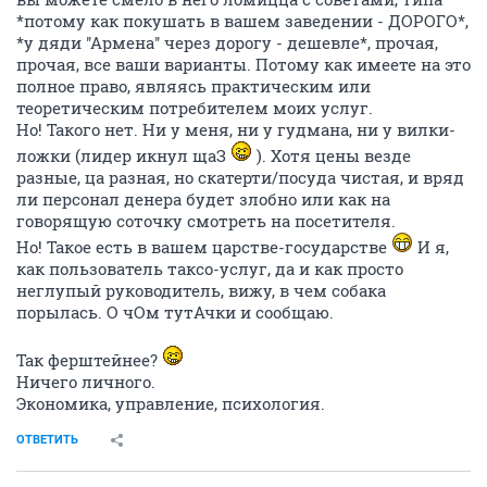
*потому как покушать в вашем заведении - ДОРОГО*,
*у дяди ''Армена'' через дорогу - дешевле*, прочая,
прочая, все ваши варианты. Потому как имеете на это
полное право, являясь практическим или
теоретическим потребителем моих услуг.
Но! Такого нет. Ни у меня, ни у гудмана, ни у вилки-
ложки (лидер икнул щаЗ
). Хотя цены везде
разные, ца разная, но скатерти/посуда чистая, и вряд
ли персонал денера будет злобно или как на
говорящую соточку смотреть на посетителя.
Но! Такое есть в вашем царстве-государстве
И я,
как пользователь таксо-услуг, да и как просто
неглупый руководитель, вижу, в чем собака
порылась. О чОм тутАчки и сообщаю.
Так ферштейнее?
Ничего личного.
Экономика, управление, психология.
ОТВЕТИТЬ