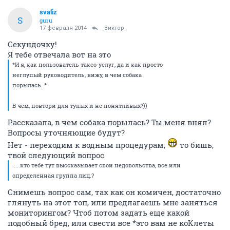
svaliz
S
guru
17 февраля 2014
_Виктор_
Секундочку!
Я тебе отвечала вот на это
*И я, как пользователь таксо-услуг, да и как просто
неглупый руководитель, вижу, в чем собака
порылась. *
В чем, повтори для тупых и не понятливых?))
Рассказала, в чем собака порылась? Ты меня внял?
Вопросы уточняющие будут?
Нет - переходим к водным процедурам,
то бишь,
твой следующий вопрос
.....кто тебе тут выссказывает свои недовольства, все или
определенная группа лиц.?
Снимешь вопрос сам, так как он комичен, достаточно
глянуть на этот топ, или предлагаешь мне заняться
мониторингом? Чтоб потом задать еще какой
подобный бред, или свести все *это вам не коКлеты