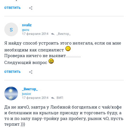
ОТВЕТИТЬ
svaliz
S
guru
17 февраля 2014
_Виктор_
Я найду способ устроить этого нелегала, если он мне
необходим как специалист
Проверка ничего не выявит.............
Следующий вопрос
ОТВЕТИТЬ
_Виктор_
juniоr
17 февраля 2014
ВИП
Да не ничО, завтра у Любиной богодельни с чай/кофе
и беляшами на крыльце присяду и торговать буду, а
то и по залу пару-тройку раз пробегу, рынок чО, пусть
терпит.)))