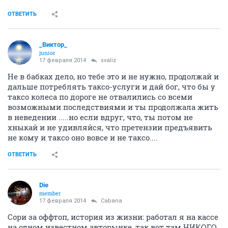
ОТВЕТИТЬ
_Виктор_
juniоr
17 февраля 2014
svaliz
Не в бабках дело, но тебе это и не нужно, продолжай и
дальше потреблять таксо-услуги и дай бог, что бы у
таксо колеса по дороге не отвалились со всеми
возможными последствиями и ты продолжала жить
в неведении .....но если вдруг, что, ты потом не
хныкай и не удивляйся, что претензии предъявить
не кому и таксо оно вовсе и не таксо....
ОТВЕТИТЬ
Die
member
17 февраля 2014
Cabana
Сори за оффтоп, история из жизни: работал я на кассе
на одном известном авторынке, так вот там НИКОГО