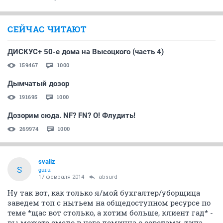
СЕЙЧАС ЧИТАЮТ
ДИСКУС+ 50-е дома на Высоцкого (часть 4)
159467
1000
Дымчатый дозор
191695
1000
Дозорим сюда. NF? FN? О! Флудить!
269974
1000
svaliz
S
guru
17 февраля 2014
absurd
Ну так вот, как только я/мой бухгалтер/уборщица
заведем топ с нытьем на общедоступном ресурсе по
теме *щас вот столько, а хотим больше, клиент гад* -
вы можете смело в него ломицца с советами, типа