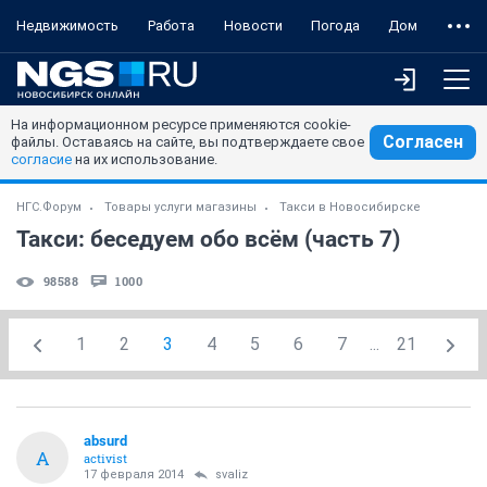
Недвижимость
Работа
Новости
Погода
Дом
На информационном ресурсе применяются cookie-
Согласен
файлы. Оставаясь на сайте, вы подтверждаете свое
согласие
на их использование.
НГС.Форум
Товары услуги магазины
Такси в Новосибирске
Такси: беседуем обо всём (часть 7)
98588
1000
1
2
3
4
5
6
7
...
21
absurd
A
activist
17 февраля 2014
svaliz