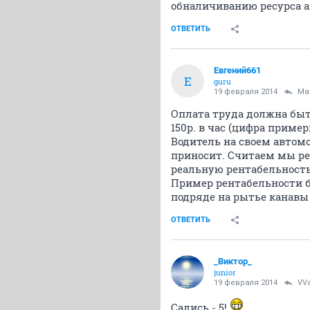
обналичиванию ресурса а
ОТВЕТИТЬ
Евгений661
Е
guru
19 февраля 2014
Ma
Оплата труда должна быт
150р. в час (цифра пример
Водитель на своем автом
приносит. Считаем мы ре
реальную рентабельность
Пример рентабельности бе
подряде на рытье канавы 
ОТВЕТИТЬ
_Виктор_
juniоr
19 февраля 2014
VVa
Садись - 5!