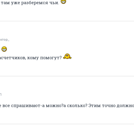
а там уже разберемся чьи.
иктор_
и
расчетчиков, кому помогут?
П
 все спрашивают-а можно?а сколько? Этим точно должн