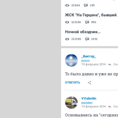
23444
189
ЖСК "На Герцена", бывший 
210180
986
Ночной обходчик...
151589
1032
_Виктор_
juniоr
19 февраля 2014
Cou
То было давно и уже не п
ОТВЕТИТЬ
VValentin
member
19 февраля 2014
Cou
Основываясь на "сегодня