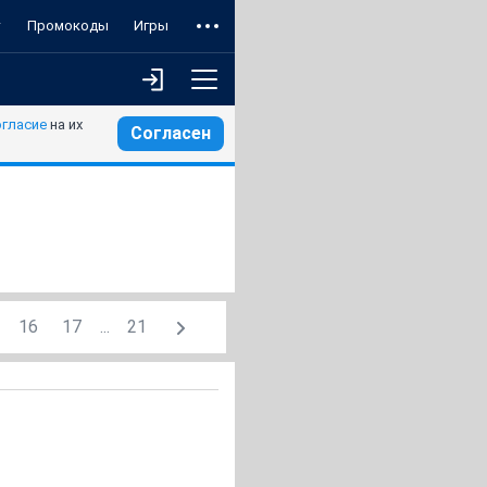
т
Промокоды
Игры
огласие
на их
Согласен
16
17
...
21