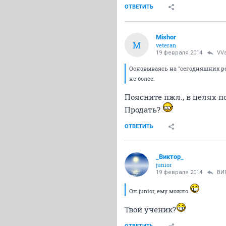
ОТВЕТИТЬ
Mishor
M
veteran
19 февраля 2014
VVa
Основываясь на "сегодняшних ре
не более.
Поясните пжл., в целях 
Продать?
ОТВЕТИТЬ
_Виктор_
juniоr
19 февраля 2014
ВИ
Он junior, ему можно
Твой ученик?