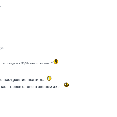
П
aya
сть поездки в 33,3% вам тоже мало?
о настроение подняла.
час - новое слово в экономике.