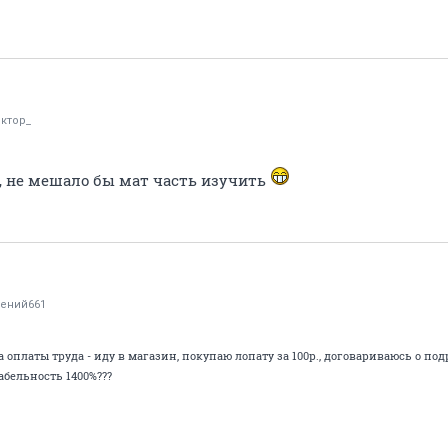
иктор_
а, не мешало бы мат часть изучить
гений661
 оплаты труда - иду в магазин, покупаю лопату за 100р., договариваюсь о под
абельность 1400%???