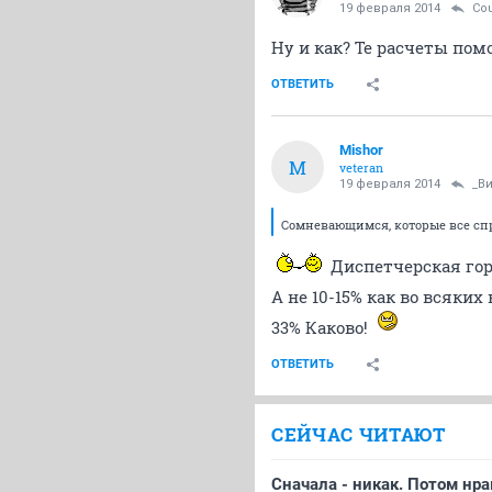
19 февраля 2014
Cou
Ну и как? Те расчеты пом
ОТВЕТИТЬ
Mishor
M
veteran
19 февраля 2014
_В
Сомневающимся, которые все сп
Диспетчерская гор
А не 10-15% как во всяки
33% Каково!
ОТВЕТИТЬ
СЕЙЧАС ЧИТАЮТ
Сначала - никак. Потом нра