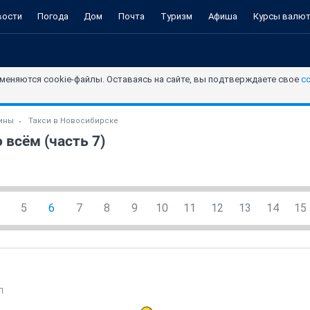
вости
Погода
Дом
Почта
Туризм
Афиша
Курсы валю
меняются cookie-файлы. Оставаясь на сайте, вы подтверждаете свое
с
зины
Такси в Новосибирске
 всём (часть 7)
5
6
7
8
9
10
11
12
13
14
15
П