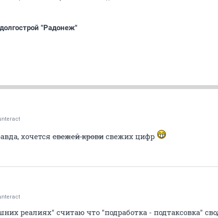
долгострой "Радонеж"
nteract
равда, хочется
свежей крови
свежих цифр
nteract
шних реалиях" считаю что "подработка - подтаксовка" с