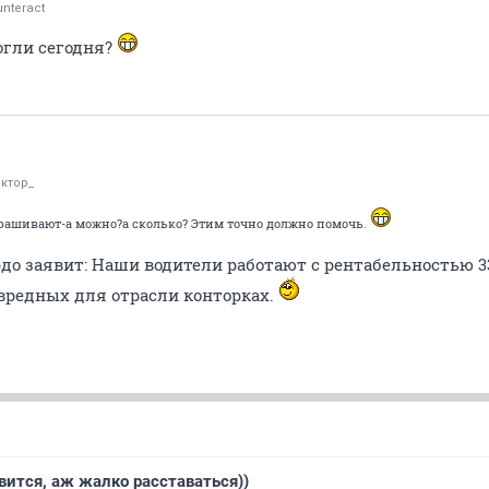
nteract
огли сегодня?
иктор_
рашивают-а можно?а сколько? Этим точно должно помочь.
до заявит: Наши водители работают с рентабельностью 3
х вредных для отрасли конторках.
вится, аж жалко расставаться))