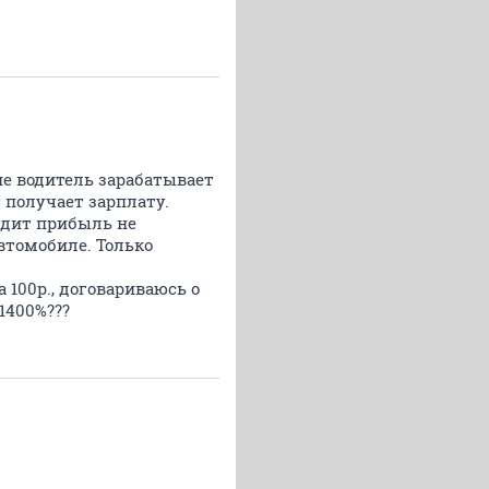
пе водитель зарабатывает
т получает зарплату.
здит прибыль не
втомобиле. Только
 100р., договариваюсь о
1400%???