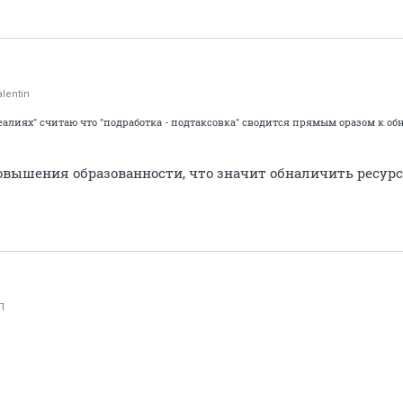
lentin
алиях" считаю что "подработка - подтаксовка" сводится прямым оразом к о
повышения образованности, что значит обналичить ресур
П