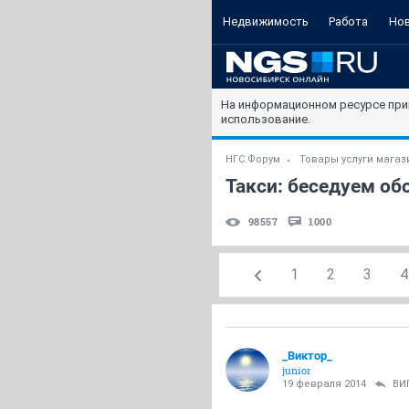
Недвижимость
Работа
Но
На информационном ресурсе при
использование.
НГС.Форум
Товары услуги мага
Такси: беседуем обо
98557
1000
1
2
3
4
_Виктор_
juniоr
19 февраля 2014
ВИ