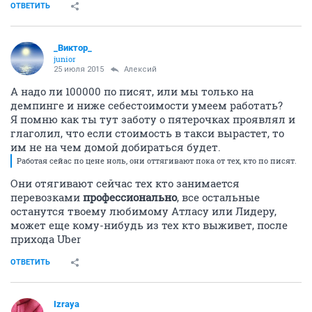
ОТВЕТИТЬ
_Виктор_
juniоr
25 июля 2015
Алексий
А надо ли 100000 по писят, или мы только на
демпинге и ниже себестоимости умеем работать?
Я помню как ты тут заботу о пятерочках проявлял и
глаголил, что если стоимость в такси вырастет, то
им не на чем домой добираться будет.
Работая сейас по цене ноль, они оттягивают пока от тех, кто по писят.
Они отягивают сейчас тех кто занимается
перевозками
профессионально
, все остальные
останутся твоему любимому Атласу или Лидеру,
может еще кому-нибудь из тех кто выживет, после
прихода Uber
ОТВЕТИТЬ
Izraya