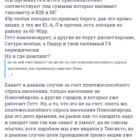
соответствуют тем суммам которые набивает
таксометр в В2В и МГ
49р любая поездка по правому берегу, дак это промо-
акция, у тех же Ю, А, Л и прочих, есть поездки по
району за 60-90рр.
Гетт компенсирует, а другие не берут диспетчерские,
Сатурн вообще, а Лидер и твой любимый ГА
периодически.
Ну и где демпинг?
но за чей счет банкет? он же не за счет платежеспособного спроса
населения, как правильно заметил Леша
....?
Банкет в данном случае за счет платежеспособного
спроса населения, только населения не
Новосибирска, а других городов, в которых уже
работает Гетт. Ну, а то, что это не за счет, опять же,
платежеспособного спроса населения Новосибирска,
дак это дело времени, на рынок как-то заходить надо
и заходят они так как знают и умеют, да не совсем
обычно, хотя подобное мы уже видили у Таксисто, но
в данном случае цели проводимой промо-акции уже