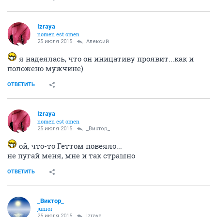
Izraya
nomen est omen
25 июля 2015
Алексий
я надеялась, что он иницативу проявит...как и
положено мужчине)
ОТВЕТИТЬ
Izraya
nomen est omen
25 июля 2015
_Виктор_
ой, что-то Геттом повеяло...
не пугай меня, мне и так страшно
ОТВЕТИТЬ
_Виктор_
juniоr
25 июля 2015
Izraya