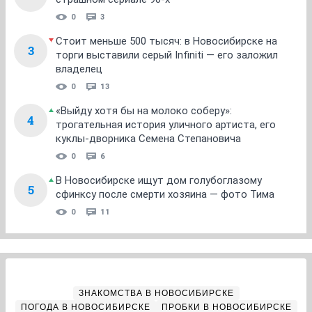
0
3
Стоит меньше 500 тысяч: в Новосибирске на
3
торги выставили серый Infiniti — его заложил
владелец
0
13
«Выйду хотя бы на молоко соберу»:
4
трогательная история уличного артиста, его
куклы-дворника Семена Степановича
0
6
В Новосибирске ищут дом голубоглазому
5
сфинксу после смерти хозяина — фото Тима
0
11
ЗНАКОМСТВА В НОВОСИБИРСКЕ
ПОГОДА В НОВОСИБИРСКЕ
ПРОБКИ В НОВОСИБИРСКЕ