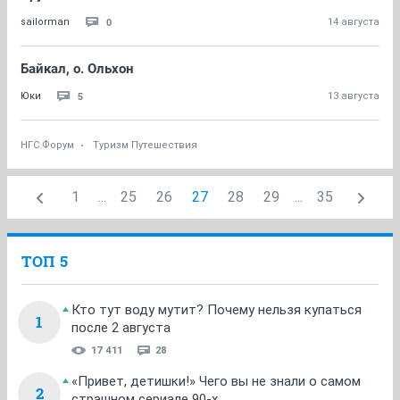
0
sailorman
14 августа
Байкал, о. Ольхон
5
Юки
13 августа
НГС.Форум
Туризм Путешествия
1
...
25
26
27
28
29
...
35
ТОП 5
Кто тут воду мутит? Почему нельзя купаться
1
после 2 августа
17 411
28
«Привет, детишки!» Чего вы не знали о самом
2
страшном сериале 90-х