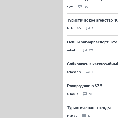
24
куча
Туристическое агенство "
2
Natale977
Новый загнарпаспорт. Кто
172
Advokat
Собираюсь в категорийный
1
Strangerx
Распродажа в S7?!
91
Simeka
Туристические тренды
6
Parsec