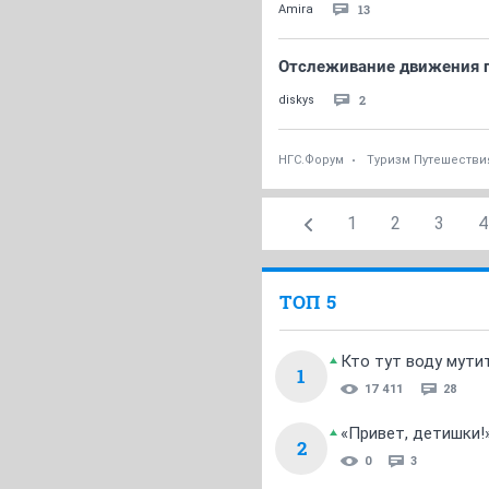
13
Amira
Отслеживание движения п
2
diskys
НГС.Форум
Туризм Путешестви
1
2
3
4
ТОП 5
Кто тут воду мути
1
17 411
28
«Привет, детишки!
2
0
3