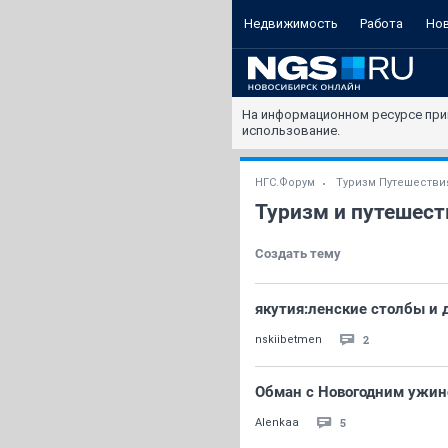
Недвижимость
Работа
Но
На информационном ресурсе при
использование.
НГС.Форум
Туризм Путешестви
Туризм и путешест
Создать тему
якутия:ленские столбы и д
2
nskiibetmen
Обман с Новогодним ужи
5
Alenkaa