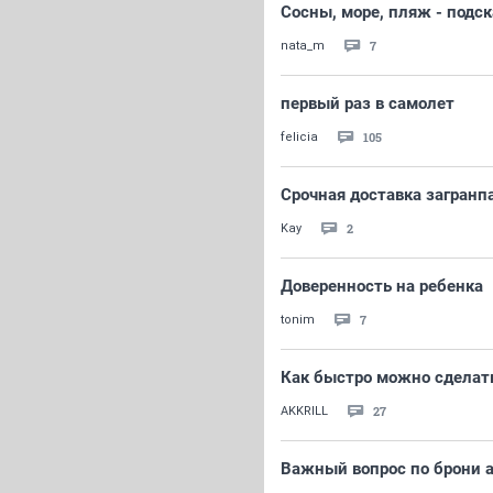
Сосны, море, пляж - подс
7
nata_m
первый раз в самолет
105
felicia
Срочная доставка загранп
2
Kay
Доверенность на ребенка
7
tonim
Как быстро можно сделать
27
AKKRILL
Важный вопрос по брони 