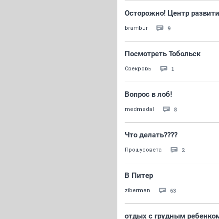
Осторожно! Центр развити
9
brambur
Посмотреть Тобольск
1
Свекровь
Вопрос в лоб!
8
medmedal
Что делать????
2
Прошусовета
В Питер
63
ziberman
отдых с грудным ребенко