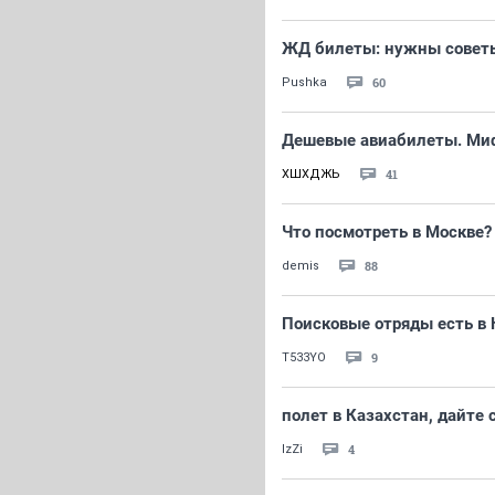
ЖД билеты: нужны советы
60
Pushka
Дешевые авиабилеты. Миф
41
ХШХДЖЬ
Что посмотреть в Москве?
88
demis
Поисковые отряды есть в
9
T533YO
полет в Казахстан, дайте 
4
IzZi