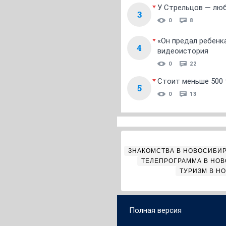
У Стрельцов — люб
3
0
8
«Он предал ребенк
4
видеоистория
0
22
Стоит меньше 500 т
5
0
13
ЗНАКОМСТВА В НОВОСИБИ
ТЕЛЕПРОГРАММА В НО
ТУРИЗМ В Н
Полная версия