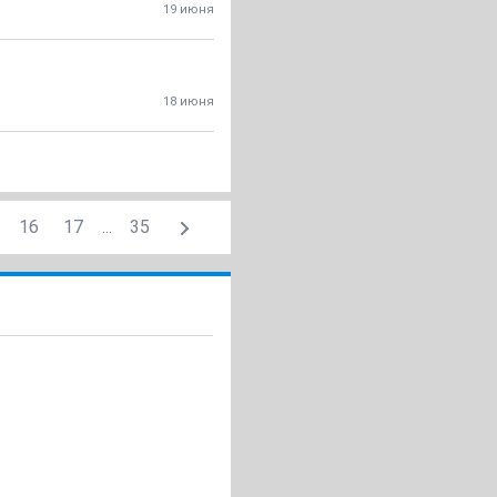
19 июня
18 июня
16
17
...
35