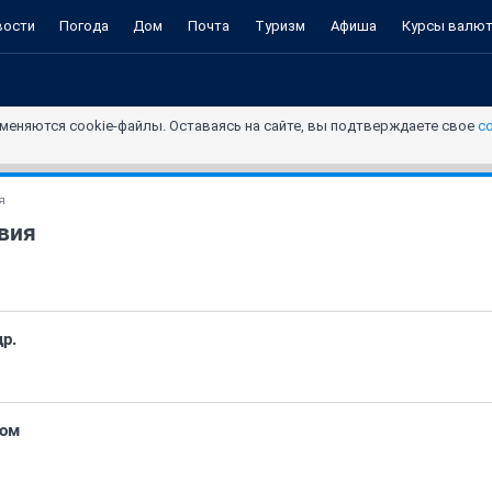
вости
Погода
Дом
Почта
Туризм
Афиша
Курсы валю
меняются cookie-файлы. Оставаясь на сайте, вы подтверждаете свое
с
я
вия
р.
ном