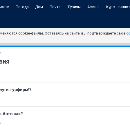
вости
Погода
Дом
Почта
Туризм
Афиша
Курсы валю
меняются cookie-файлы. Оставаясь на сайте, вы подтверждаете свое
с
я
вия
луги турфирм!?
а Авто как?
6