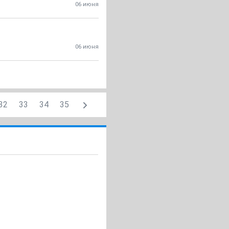
06 июня
06 июня
32
33
34
35