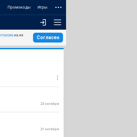
т
Промокоды
Игры
огласие
на их
Согласен
23 октября
21 октября