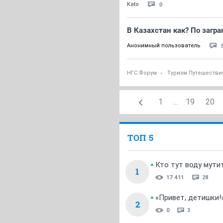
0
Kato
В Казахстан как? По загра
Анонимный пользователь
НГС.Форум
Туризм Путешестви
1
...
19
20
ТОП 5
Кто тут воду мути
1
17 411
28
«Привет, детишки!
2
0
3