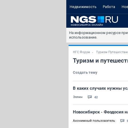
Недвижимость
Работа
Но
На информационном ресурсе при
использование.
НГС.Форум
Туризм Путешестви
Туризм и путешест
Создать тему
В каких случаях нужны ус
42
Эллин
Новосибирск - Феодосия н
Анонимный пользователь