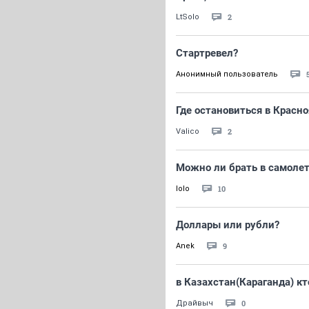
2
LtSolo
Стартревел?
Анонимный пользователь
Где остановиться в Красно
2
Valico
Можно ли брать в самолет
10
lolo
Доллары или рубли?
9
Anek
в Казахстан(Караганда) кт
0
Драйвыч