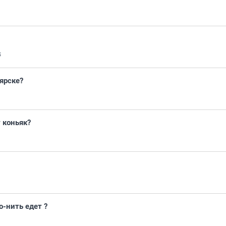
5
ярске?
 коньяк?
о-нить едет ?