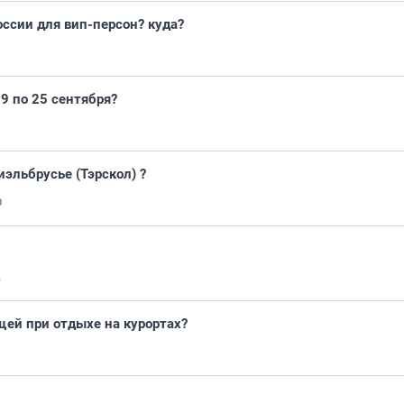
ссии для вип-персон? куда?
9 по 25 сентября?
иэльбрусье (Тэрскол) ?
0
1
ей при отдыхе на курортах?