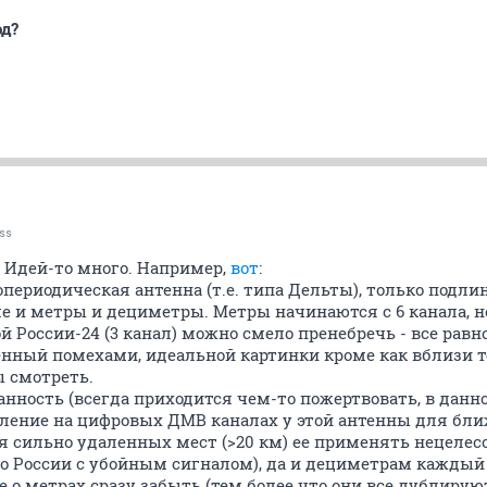
од?
ss
. Идей-то много. Например,
вот
:
ериодическая антенна (т.е. типа Дельты), только подли
ле и метры и дециметры. Метры начинаются с 6 канала, но
бой России-24 (3 канал) можно смело пренебречь - все рав
нный помехами, идеальной картинки кроме как вблизи 
ы смотреть.
нность (всегда приходится чем-то пожертвовать, в дан
иление на цифровых ДМВ каналах у этой антенны для бл
 для сильно удаленных мест (>20 км) ее применять нецеле
то России с убойным сигналом), да и дециметрам каждый
о метрах сразу забыть (тем более что они все дублирую