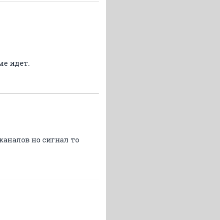
ме идет.
каналов но сигнал то