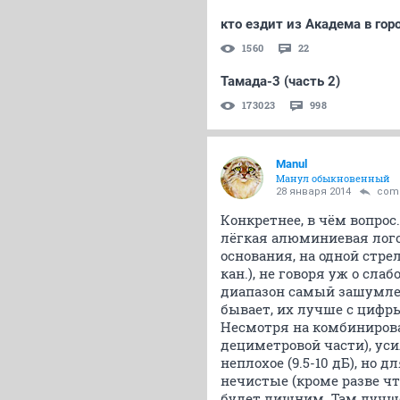
кто ездит из Академа в гор
1560
22
Тамада-3 (часть 2)
173023
998
Manul
Манул обыкновенный
28 января 2014
com
Конкретнее, в чём вопрос
лёгкая алюминиевая логоп
основания, на одной стре
кан.), не говоря уж о сла
диапазон самый зашумле
бывает, их лучше с цифр
Несмотря на комбинирова
дециметровой части), ус
неплохое (9.5-10 дБ), но
нечистые (кроме разве ч
будет лишним. Там лучше 