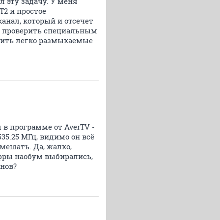
 эту задачу. У меня
T2 и простое
анал, который и отсечет
но проверить специальным
упить легко размыкаемые
 в программе от AverTV -
35.25 МГц, видимо он всё
 мешать. Да, жалко,
ифры наобум выбирались,
онов?