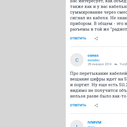
Вас интересует, как объ
также как и у вас кабель
суммирование через смес
сигнал из кабеля. Не зн
прибором. В общем - это 
разъемы в той же "радио
ОТВЕТИТЬ
comss
C
member
28 января 2014
Yur
Про перетыкание кабелей 
вещание цифры идет на 538
и портит. Ну еще есть 511
видимо не получится объ
нельзя разве было как-т
ОТВЕТИТЬ
IVMIVM
I
guru