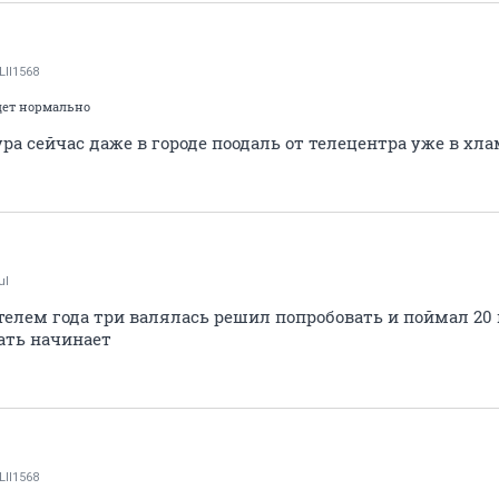
LII1568
идет нормально
ра сейчас даже в городе поодаль от телецентра уже в хла
ul
елем года три валялась решил попробовать и поймал 20 
ать начинает
LII1568