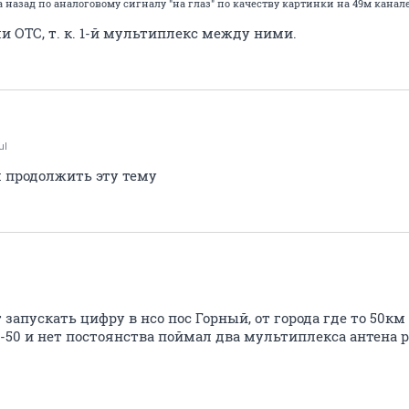
 назад по аналоговому сигналу "на глаз" по качеству картинки на 49м канале
ли ОТС, т. к. 1-й мультиплекс между ними.
ul
 продолжить эту тему
запускать цифру в нсо пос Горный, от города где то 50к
5-50 и нет постоянства поймал два мультиплекса антена 