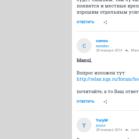
появятся и местные врезк
хорошим отдельным уси
ОТВЕТИТЬ
comss
C
member
28 января 2014
Man
Manul
,
Вопрос изложен тут:
http://relax.ngs.ru/forum/b
почитайте, а то Ваш ответ
ОТВЕТИТЬ
YuryM
Y
junior
28 января 2014
com