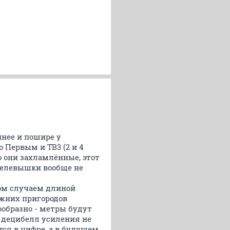
ннее и пошире у
 Первым и ТВ3 (2 и 4
но они захламлённые, этот
телевышки вообще не
ном случаем длиной
ижних пригородов
сообразно - метры будут
 децибелл усиления не
тся в цифре, а в будущем