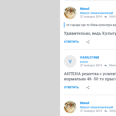
Manul
Манул обыкновенный
27 января 2014
VASI
от города где то 50км культура 
Удивительно, ведь Культу
ОТВЕТИТЬ
VASILII1568
V
junior
27 января 2014
Man
АНТЕНА решетка с усилит
нормально 46 -50 то прыг
ОТВЕТИТЬ
Manul
Манул обыкновенный
27 января 2014
VASI