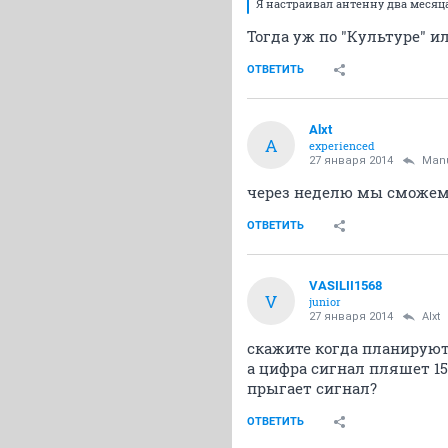
Я настраивал антенну два месяца
Тогда уж по "Культуре" и
ОТВЕТИТЬ
Alxt
A
experienced
27 января 2014
Man
через неделю мы сможем
ОТВЕТИТЬ
VASILII1568
V
junior
27 января 2014
Alxt
скажите когда планируют 
а цифра сигнал пляшет 1
прыгает сигнал?
ОТВЕТИТЬ