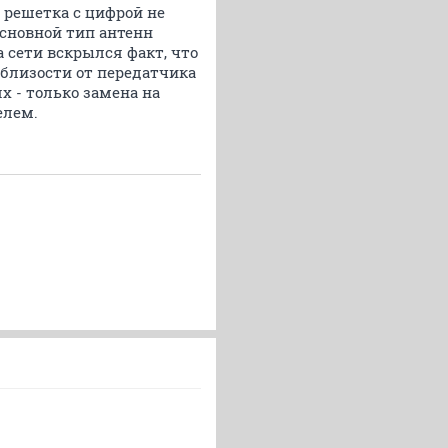
 решетка с цифрой не
 основной тип антенн
а сети вскрылся факт, что
облизости от передатчика
х - только замена на
елем.