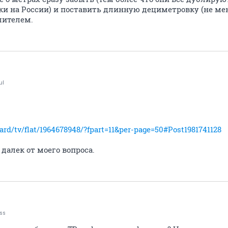
и на России) и поставить длинную дециметровку (не мене
лителем.
ul
oard/tv/flat/1964678948/?fpart=11&per-page=50#Post1981741128
 далек от моего вопроса.
ss