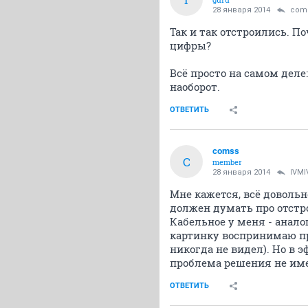
28 января 2014
com
Так и так отстроились. П
цифры?
Всё просто на самом деле
наоборот.
ОТВЕТИТЬ
comss
C
member
28 января 2014
IVM
Мне кажется, всё довольн
должен думать про отстро
Кабельное у меня - анало
картинку воспринимаю пр
никогда не видел). Но в э
проблема решения не име
ОТВЕТИТЬ