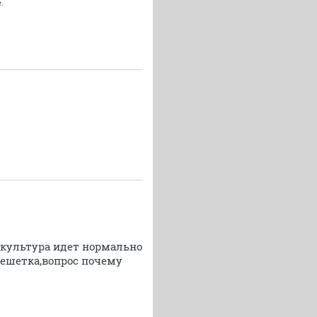
.
м культура идет нормально
решетка,вопрос почему