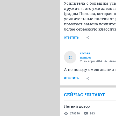
Усилитель с большим уси
дружит, я это уже здесь п
(рядом Польша, которая н
усилительные платки от 
помогает замена усилител
более серьезную класси
ОТВЕТИТЬ
comss
C
member
28 января 2014
Авт
А по поводу смешивания 
ОТВЕТИТЬ
СЕЙЧАС ЧИТАЮТ
Летний дозор
179370
983