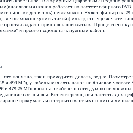
единить кабельное ТВ с эфирным цифровым? Недавно решал
ный(аналоговый) канал работает на частоте эфирного DVB-
итель(он же делитель) невозможно. Нужен фильтр на 29 к
аю, где возможно купить такой фильтр, его еще желатель
не простая задача, пришлось повозиться. Проще всего: к
технике" и просто подключать нужный кабель.
yM
- это понятно, так и приходится делать, редко. Посмотрел
 и 498 МГц, у кабельного есть канал на близкой частоте 5
.25 и 479.25 МГц каналы в кабеле, но эти думаю не должны
единение всего и вся. Вот интересно, эти частоты для ц
о заранее продумать и отстроиться от имеющихся диапаз