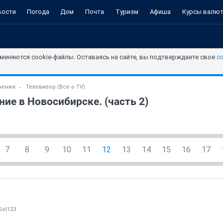
вости
Погода
Дом
Почта
Туризм
Афиша
Курсы валю
меняются cookie-файлы. Оставаясь на сайте, вы подтверждаете свое
с
чения
Телевизор (Все о TV)
ие в Новосибирске. (часть 2)
7
8
9
10
11
12
13
14
15
16
17
Gol123