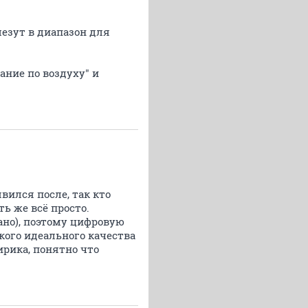
лезут в диапазон для
ание по воздуху" и
вился после, так кто
ь же всё просто.
ано), поэтому цифровую
кого идеального качества
ирика, понятно что