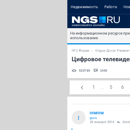
Недвижимость
Работа
Но
На информационном ресурсе при
использование.
НГС.Форум
Отдых Досуг Развле
Цифровое телевиден
520749
1000
1
...
5
6
IVMIVM
I
guru
26 января 2014
Alex