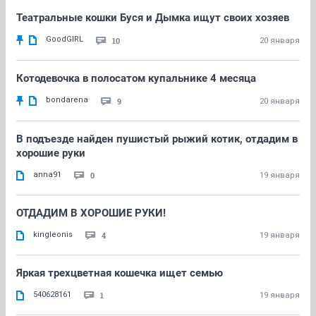
Театральные кошки Буся и Дымка ищут своих хозяев
GoodGIRL
10
20 января
Котодевочка в полосатом купальнике 4 месяца
bondarena
9
20 января
В подъезде найден пушистый рыжий котик, отдадим в
хорошие руки
anna91
0
19 января
ОТДАДИМ В ХОРОШИЕ РУКИ!
kingleonis
4
19 января
Яркая трехцветная кошечка ищет семью
540628161
1
19 января