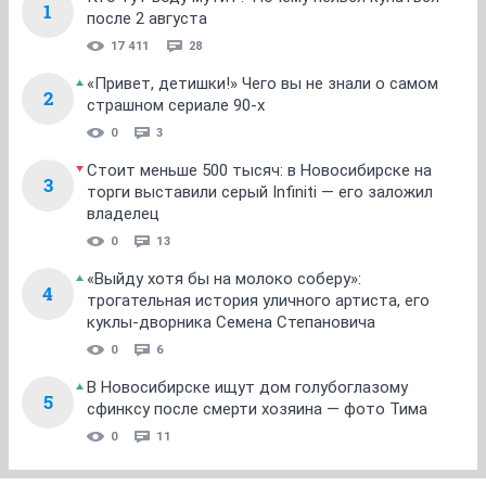
1
после 2 августа
17 411
28
«Привет, детишки!» Чего вы не знали о самом
2
страшном сериале 90-х
0
3
Стоит меньше 500 тысяч: в Новосибирске на
3
торги выставили серый Infiniti — его заложил
владелец
0
13
«Выйду хотя бы на молоко соберу»:
4
трогательная история уличного артиста, его
куклы-дворника Семена Степановича
0
6
В Новосибирске ищут дом голубоглазому
5
сфинксу после смерти хозяина — фото Тима
0
11