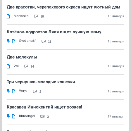
Две красотки, черепахового окраса ищут уютный дом
Marichka
18
18 января
Котёнок-подросток Ляля ищет лучшую маму.
Svetlana64
11
18 января
Две молекулы
2wi
14
18 января
Три чернушки-молодые кошечки.
Verys
2
18 января
Kрасавец Иннокентий ищет хозяев!
BlueAngel
2
17 января