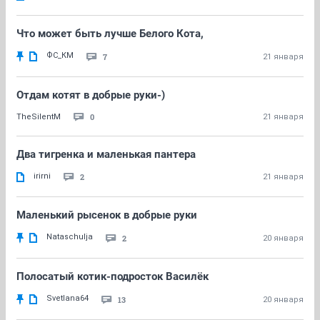
Что может быть лучше Белого Кота,
ФС_КМ
7
21 января
Отдам котят в добрые руки-)
0
TheSilentM
21 января
Два тигренка и маленькая пантера
irirni
2
21 января
Маленький рысенок в добрые руки
Nataschulja
2
20 января
Полосатый котик-подросток Василёк
Svetlana64
13
20 января