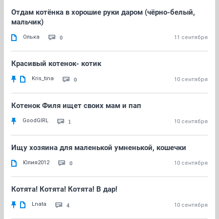
Отдам котёнка в хорошие руки даром (чёрно-белый,
мальчик)
Олька
0
11 сентября
Красивый котенок- котик
Kris_tina
0
10 сентября
Котенок Филя ищет своих мам и пап
GoodGIRL
1
10 сентября
Ищу хозяина для маленькой умненькой, кошечки
Юлия2012
0
10 сентября
Котята! Котята! Котята! В дар!
Lnata
4
10 сентября