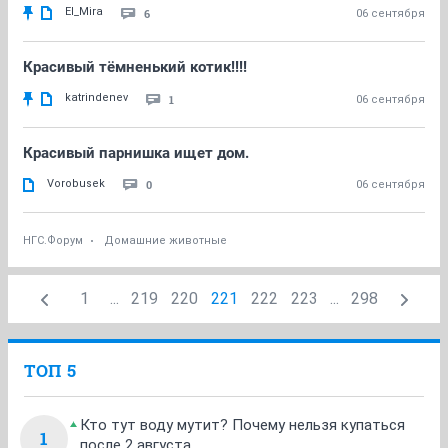
El_Mira
6
06 сентября
Красивый тёмненький котик!!!!
katrindenev
1
06 сентября
Красивый парнишка ищет дом.
Vorobusek
0
06 сентября
НГС.Форум
Домашние животные
1
...
219
220
221
222
223
...
298
ТОП 5
Кто тут воду мутит? Почему нельзя купаться
1
после 2 августа