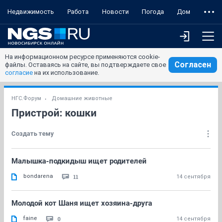
Недвижимость
Работа
Новости
Погода
Дом
На информационном ресурсе применяются cookie-
Согласен
файлы. Оставаясь на сайте, вы подтверждаете свое
согласие
на их использование.
НГС.Форум
Домашние животные
Пристрой: кошки
Создать тему
Малышка-подкидыш ищет родителей
bondarena
11
14 сентября
Молодой кот Шаня ищет хозяина-друга
faine
0
14 сентября