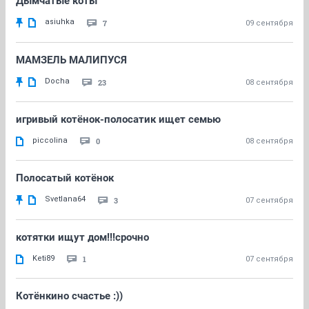
Дымчатые коты
asiuhka
7
09 сентября
МАМЗЕЛЬ МАЛИПУСЯ
Docha
23
08 сентября
игривый котёнок-полосатик ищет семью
piccolina
0
08 сентября
Полосатый котёнок
Svetlana64
3
07 сентября
котятки ищут дом!!!срочно
Keti89
1
07 сентября
Котёнкино счастье :))