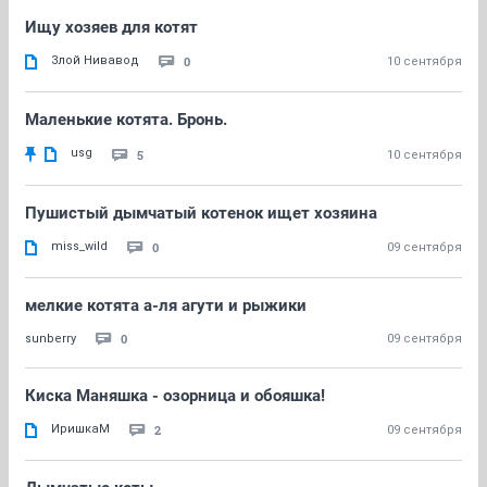
Ищу хозяев для котят
Злой Нивавод
0
10 сентября
Маленькие котята. Бронь.
usg
5
10 сентября
Пушистый дымчатый котенок ищет хозяина
miss_wild
0
09 сентября
мелкие котята а-ля агути и рыжики
0
sunberry
09 сентября
Киска Маняшка - озорница и обояшка!
ИришкаМ
2
09 сентября