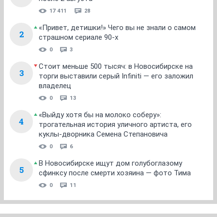
17 411
28
«Привет, детишки!» Чего вы не знали о самом
2
страшном сериале 90-х
0
3
Стоит меньше 500 тысяч: в Новосибирске на
3
торги выставили серый Infiniti — его заложил
владелец
0
13
«Выйду хотя бы на молоко соберу»:
4
трогательная история уличного артиста, его
куклы-дворника Семена Степановича
0
6
В Новосибирске ищут дом голубоглазому
5
сфинксу после смерти хозяина — фото Тима
0
11