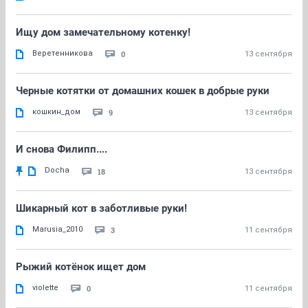
Ищу дом замечательному котенку!
Веретенникова
0
13 сентября
Черные котятки от домашних кошек в добрые руки
кошкин_дом
9
13 сентября
И снова Филипп....
Docha
18
13 сентября
Шикарный кот в заботливые руки!
Marusia_2010
3
11 сентября
Рыжий котёнок ищет дом
violette
0
11 сентября