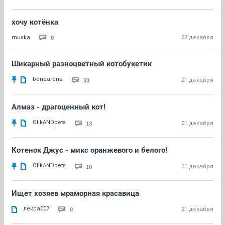
хочу котёнка
0
muska
22 декабря
Шикарный разноцветный котобукетик
bondarena
33
21 декабря
Алмаз - драгоценный кот!
OlikANDpets
13
21 декабря
Котенок Джус - микс оранжевого и белого!
OlikANDpets
10
21 декабря
Ищет хозяев мраморная красавица
лекса007
0
21 декабря