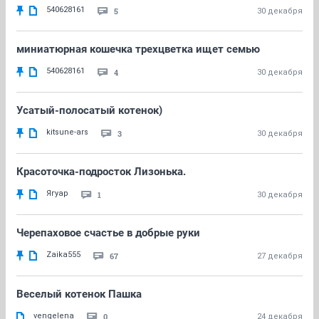
540628161
5
30 декабря
миниатюрная кошечка трехцветка ищет семью
540628161
4
30 декабря
Усатый-полосатый котенок)
kitsune-ars
3
30 декабря
Красоточка-подросток Лизонька.
Ягуар
1
30 декабря
Черепаховое счастье в добрые руки
Zaika555
67
27 декабря
Веселый котенок Пашка
vengelena
0
24 декабря