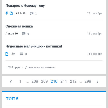
Подарок к Новому году
Ya_Lisa
1
17 декабря
Снежная кошка
0
Лекса 10
16 декабря
Чудесные мальчишки- котишки!
2wi
3
14 декабря
НГС.Форум
Домашние животные
1
...
208
209
210
211
212
...
298
ТОП 5