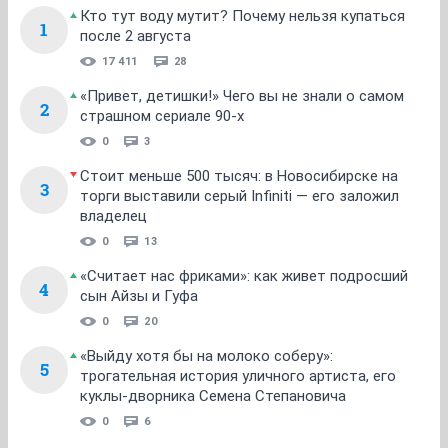
Кто тут воду мутит? Почему нельзя купаться
1
после 2 августа
17 411
28
«Привет, детишки!» Чего вы не знали о самом
2
страшном сериале 90-х
0
3
Стоит меньше 500 тысяч: в Новосибирске на
3
торги выставили серый Infiniti — его заложил
владелец
0
13
«Считает нас фриками»: как живет подросший
4
сын Айзы и Гуфа
0
20
«Выйду хотя бы на молоко соберу»:
5
трогательная история уличного артиста, его
куклы-дворника Семена Степановича
0
6