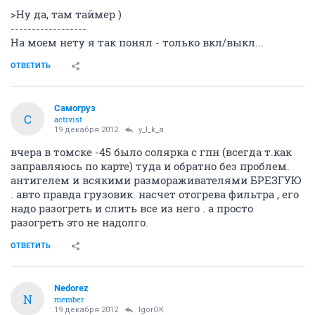
>Ну да, там таймер )
------------------
На моем нету я так понял - только вкл/выкл...
ОТВЕТИТЬ
Самогруз
С
activist
19 декабря 2012
y_l_k_a
вчера в томске -45 было солярка с гпн (всегда т.как
заправляюсь по карте) туда и обратно без проблем.
антигелем и всякими размораживателями БРЕЗГУЮ
. авто правда грузовик. насчет отогрева фильтра , его
надо разогреть и слить все из него . а просто
разогреть это не надолго.
ОТВЕТИТЬ
Nedorez
N
member
19 декабря 2012
IgorOK