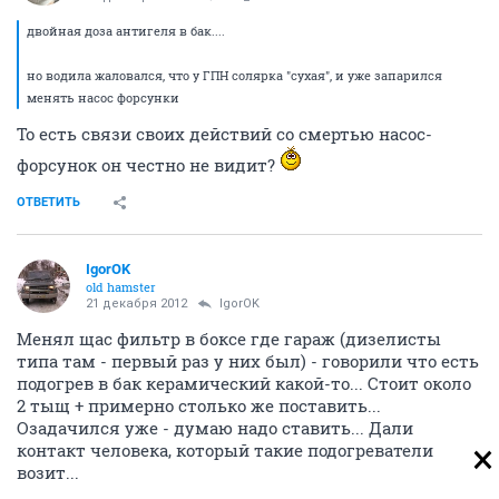
двойная доза антигеля в бак....
но водила жаловался, что у ГПН солярка "сухая", и уже запарился
менять насос форсунки
То есть связи своих действий со смертью насос-
форсунок он честно не видит?
ОТВЕТИТЬ
IgorOK
old hamster
21 декабря 2012
IgorOK
Менял щас фильтр в боксе где гараж (дизелисты
типа там - первый раз у них был) - говорили что есть
подогрев в бак керамический какой-то... Стоит около
2 тыщ + примерно столько же поставить...
Озадачился уже - думаю надо ставить... Дали
контакт человека, который такие подогреватели
возит...