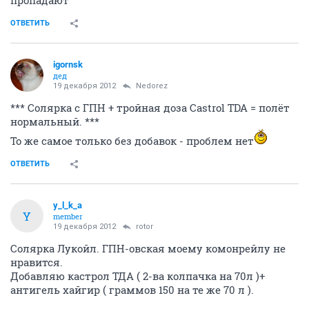
пропадают
ОТВЕТИТЬ
igornsk
дед
19 декабря 2012
Nedorez
*** Солярка с ГПН + тройная доза Castrol TDA = полёт
нормальный. ***
То же самое только без добавок - проблем нет
ОТВЕТИТЬ
y_l_k_a
Y
member
19 декабря 2012
rotor
Солярка Лукойл. ГПН-овская моему комонрейлу не
нравится.
Добавляю кастрол ТДА ( 2-ва колпачка на 70л )+
антигель хайгир ( граммов 150 на те же 70 л ).