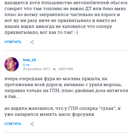
находится хотя большинство автолюбителей обьгэса
говорят что там топливо не важно ДТ или бенз амно
плюс ко всему заправлялся частенько на хоросе и
вот ну ни разу ниче не прихватывало и никто из
наших водил никогда не халовался что соляру
прихватывало, вот как то так! :-)
ОТВЕТИТЬ
ivаn_zh
il va
20 декабря 2012
20031984
вчера очередная фура из москвы пришла, на
протяжении всей дороги, начинаю с урала морозы,
заправка только на ГПН, плюс двойная доза антигеля
в бак....
но водила жаловался, что у ГПН солярка "сухая", и
уже запарился менять насос форсунки
ОТВЕТИТЬ