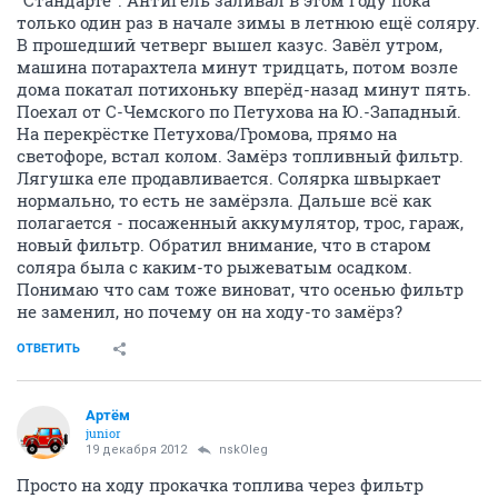
"Стандарте". Антигель заливал в этом году пока
только один раз в начале зимы в летнюю ещё соляру.
В прошедший четверг вышел казус. Завёл утром,
машина потарахтела минут тридцать, потом возле
дома покатал потихоньку вперёд-назад минут пять.
Поехал от С-Чемского по Петухова на Ю.-Западный.
На перекрёстке Петухова/Громова, прямо на
светофоре, встал колом. Замёрз топливный фильтр.
Лягушка еле продавливается. Солярка швыркает
нормально, то есть не замёрзла. Дальше всё как
полагается - посаженный аккумулятор, трос, гараж,
новый фильтр. Обратил внимание, что в старом
соляра была с каким-то рыжеватым осадком.
Понимаю что сам тоже виноват, что осенью фильтр
не заменил, но почему он на ходу-то замёрз?
ОТВЕТИТЬ
Артём
juniоr
19 декабря 2012
nskOleg
Просто на ходу прокачка топлива через фильтр