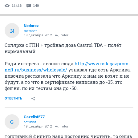
14446
140
Nedorez
N
member
19 декабря 2012
rotor
Солярка с ГПН + тройная доза Castrol TDA = полёт
нормальный.
Ради интереса - звонил сюда
http://www.nsk.gazprom-
neft.ru/business/wholesale/
узнавал где есть Арктика,
девочка рассказала что Арктику к нам не возят и не
будут, а то что в сертификате написано до -35, это
фигня, по их тестам она до -50.
ОТВЕТИТЬ
Gazelist577
G
activist
19 декабря 2012
rotor
топливный фильтр надо постоянно чистить, то бишь