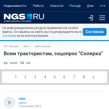
Недвижимость
Работа
Новости
Погода
Дом
На информационном ресурсе применяются cookie-
Согласен
файлы. Оставаясь на сайте, вы подтверждаете свое
согласие
на их использование.
НГС.Форум
Авто
Авто-форум
Всем трактористам, соцопрос "Солярка"
54699
369
1
2
3
4
5
6
7
8
rotor
R
junior
19 декабря 2012