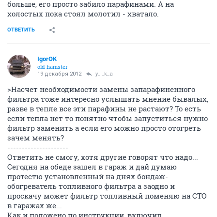
больше, его просто забило парафинами. А на
холостых пока стоял молотил - хватало.
ОТВЕТИТЬ
IgorOK
old hamster
19 декабря 2012
y_l_k_a
>Насчет необходимости замены запарафиненного
фильтра тоже интересно услышать мнение бывалых,
разве в тепле все эти парафины не растают? То есть
если тепла нет то понятно чтобы запуститься нужно
фильтр заменить а если его можно просто отогреть
зачем менять?
---------------------
Ответить не смогу, хотя другие говорят что надо...
Сегодня на обеде зашел в гараж и дай думаю
протестю установленный на днях бондаж-
обогреватель топливного фильтра а заодно и
проскачу может фильтр топливный поменяю на СТО
в гаражах же...
Как и положено по инструкции, включил