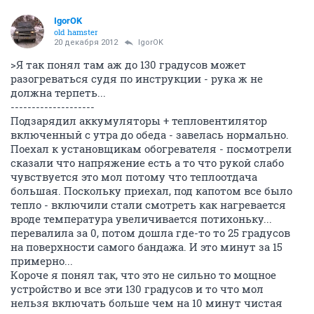
IgorOK
old hamster
20 декабря 2012
IgorOK
>Я так понял там аж до 130 градусов может
разогреваться судя по инструкции - рука ж не
должна терпеть...
--------------------
Подзарядил аккумуляторы + тепловентилятор
включенный с утра до обеда - завелась нормально.
Поехал к установщикам обогревателя - посмотрели
сказали что напряжение есть а то что рукой слабо
чувствуется это мол потому что теплоотдача
большая. Поскольку приехал, под капотом все было
тепло - включили стали смотреть как нагревается
вроде температура увеличивается потихоньку...
перевалила за 0, потом дошла где-то то 25 градусов
на поверхности самого бандажа. И это минут за 15
примерно...
Короче я понял так, что это не сильно то мощное
устройство и все эти 130 градусов и то что мол
нельзя включать больше чем на 10 минут чистая