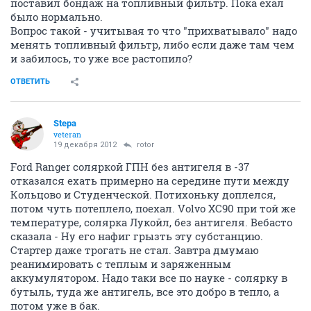
поставил бондаж на топливный фильтр. Пока ехал
было нормально.
Вопрос такой - учитывая то что "прихватывало" надо
менять топливный фильтр, либо если даже там чем
и забилось, то уже все растопило?
ОТВЕТИТЬ
Stepa
veteran
19 декабря 2012
rotor
Ford Ranger соляркой ГПН без антигеля в -37
отказался ехать примерно на середине пути между
Кольцово и Студенческой. Потихоньку доплелся,
потом чуть потеплело, поехал. Volvo XC90 при той же
температуре, солярка Лукойл, без антигеля. Вебасто
сказала - Ну его нафиг грызть эту субстанцию.
Стартер даже трогать не стал. Завтра дмумаю
реанимировать с теплым и заряженным
аккумулятором. Надо таки все по науке - солярку в
бутыль, туда же антигель, все это добро в тепло, а
потом уже в бак.