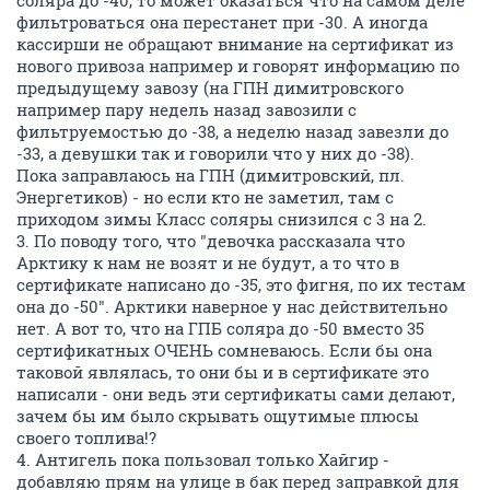
соляра до -40, то может оказаться что на самом деле
фильтроваться она перестанет при -30. А иногда
кассирши не обращают внимание на сертификат из
нового привоза например и говорят информацию по
предыдущему завозу (на ГПН димитровского
например пару недель назад завозили с
фильтруемостью до -38, а неделю назад завезли до
-33, а девушки так и говорили что у них до -38).
Пока заправлаюсь на ГПН (димитровский, пл.
Энергетиков) - но если кто не заметил, там с
приходом зимы Класс соляры снизился с 3 на 2.
3. По поводу того, что "девочка рассказала что
Арктику к нам не возят и не будут, а то что в
сертификате написано до -35, это фигня, по их тестам
она до -50". Арктики наверное у нас действительно
нет. А вот то, что на ГПБ соляра до -50 вместо 35
сертификатных ОЧЕНЬ сомневаюсь. Если бы она
таковой являлась, то они бы и в сертификате это
написали - они ведь эти сертификаты сами делают,
зачем бы им было скрывать ощутимые плюсы
своего топлива!?
4. Антигель пока пользовал только Хайгир -
добавляю прям на улице в бак перед заправкой для