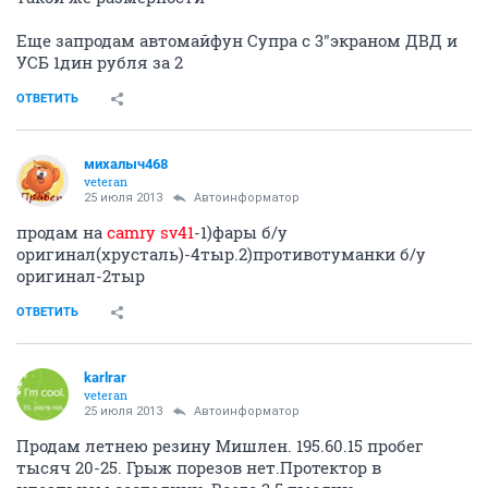
Еще запродам автомайфун Супра с 3"экраном ДВД и
УСБ 1дин рубля за 2
ОТВЕТИТЬ
михалыч468
veteran
25 июля 2013
Автоинформатор
продам на
camry sv41
-1)фары б/у
оригинал(хрусталь)-4тыр.2)противотуманки б/у
оригинал-2тыр
ОТВЕТИТЬ
karlrar
veteran
25 июля 2013
Автоинформатор
Продам летнею резину Мишлен. 195.60.15 пробег
тысяч 20-25. Грыж порезов нет.Протектор в