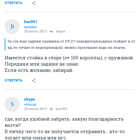
ОТВЕТИТЬ
ban951
B
member
25 июля 2013
skype
За сок ищу заднии пружины от 10*,11* переднеприводных (пойдет и от
вд, но лучше от недоприводов). можно просевшие надо на опыты.
Имеется стойка в сборе (от 100 короллы), с пружиной.
Передняя или задняя не знаю.
Если есть желание, забирай.
ОТВЕТИТЬ
skype
S
veteran
25 июля 2013
ban951
где, когда удобней забрать. какую благодарность
везти?
В личку чего-то не получается отправить...кто-то
логает или опера или нгс