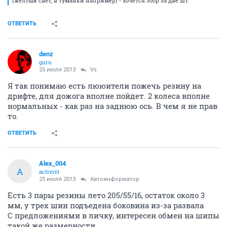
(жёлтый свет, в туманки например) - хочется 300р за две шт.
ОТВЕТИТЬ
denz
guru
25 июля 2013
Vs
Я так понимаю есть лююители пожечь резину на
дрифте, для дожога вполне пойдет. 2 колеса вполне
нормальных - как раз на заднюю ось. В чем я не прав
то.
ОТВЕТИТЬ
Alex_004
A
activist
25 июля 2013
Автоинформатор
Есть 3 пары резины лето 205/55/16, остаток около 3
мм, у трех шин подъедена боковина из-за развала
С предложениями в личку, интересен обмен на шипы
такой же размерности