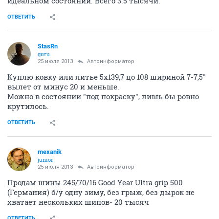
идеальном состоянии. Всего 3.5 тысячи.
ОТВЕТИТЬ
StasRn
guru
25 июля 2013
Автоинформатор
Куплю ковку или литье 5х139,7 цо 108 шириной 7-7,5"
вылет от минус 20 и меньше.
Можно в состоянии "под покраску", лишь бы ровно
крутилось.
ОТВЕТИТЬ
mexanik
junior
25 июля 2013
Автоинформатор
Продам шины 245/70/16 Good Year Ultra grip 500
(Германия) б/у одну зиму, без грыж, без дырок не
хватает нескольких шипов- 20 тысяч
ОТВЕТИТЬ