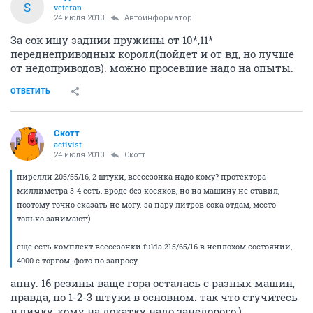
S
veteran
24 июля 2013
Автоинформатор
За сок ищу заднии пружины от 10*,11*
переднеприводных королл(пойдет и от вд, но лучше
от недоприводов). можно просевшие надо на опыты.
ОТВЕТИТЬ
Скотт
activist
24 июля 2013
Скотт
пирелли 205/55/16, 2 штуки, всесезонка надо кому? протектора
миллиметра 3-4 есть, вроде без косяков, но на машину не ставил,
поэтому точно сказать не могу. за пару литров сока отдам, место
только занимают:)
еще есть комплект всесезонки fulda 215/65/16 в неплохом состоянии,
4000 с торгом. фото по запросу
апну. 16 резины ваще гора осталась с разных машин,
правда, по 1-2-3 штуки в основном. так что стучитесь
в личку, кому на докатку надо занедорого:)