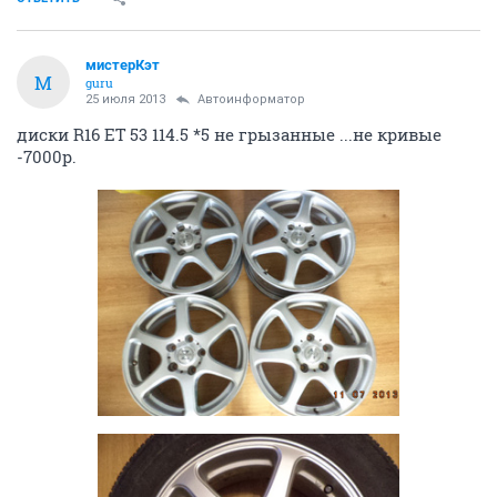
мистерКэт
М
guru
25 июля 2013
Автоинформатор
диски R16 ET 53 114.5 *5 не грызанные ...не кривые
-7000р.