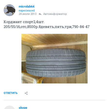
microlab64
experienced
24 июля 2013
Автоинформатор
Кордиант спорт2,4шт.
205/55/16,отс,8500р.8девять,пять,три,790-84-47
ОТВЕТИТЬ
skype