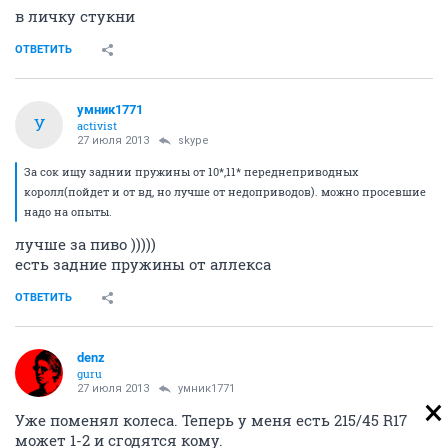
в личку стукни
ОТВЕТИТЬ
умник1771
У
activist
27 июля 2013
skype
За сок ищу заднии пружины от 10*,11* переднеприводных
королл(пойдет и от вд, но лучше от недоприводов). можно просевшие
надо на опыты.
лучше за пиво )))))
есть задние пружины от аллекса
ОТВЕТИТЬ
denz
guru
27 июля 2013
умник1771
Уже поменял колеса. Теперь у меня есть 215/45 R17
может 1-2 и сгодятся кому.