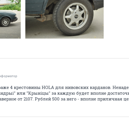
нформатор
раже 4 крестовины HOLA для нивовских карданов. Ненад
андрыi" или "Крынiцы" за каждую будет вполне достаточ
верное от 2107. Рублей 500 за него - вполне приличная це