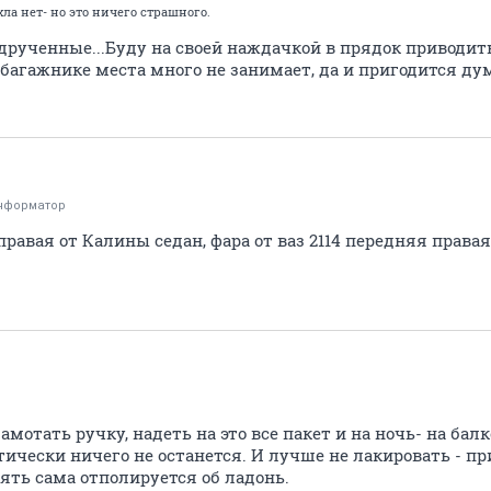
хла нет- но это ничего страшного.
друченные...Буду на своей наждачкой в прядок приводит
 багажнике места много не занимает, да и пригодится дум
нформатор
правая от Калины седан, фара от ваз 2114 передняя права
амотать ручку, надеть на это все пакет и на ночь- на бал
тически ничего не останется. И лучше не лакировать - п
оять сама отполируется об ладонь.