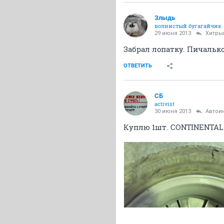
Злыдь
волнистый бугагайчик
29 июня 2013
Хитры
Забрал лопатку. Пичалько,
ОТВЕТИТЬ
СБ
activist
30 июня 2013
Автои
Куплю 1шт. CONTINENTAL C