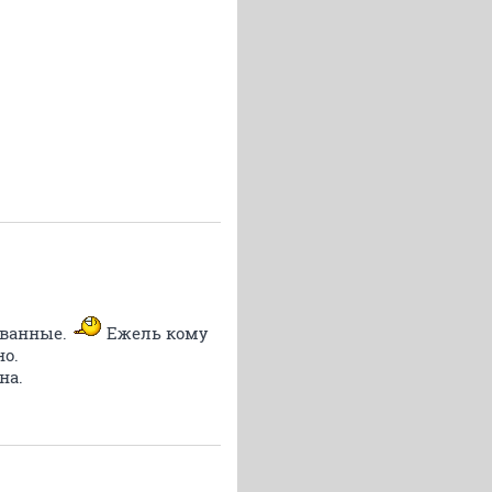
еванные.
Ежель кому
но.
на.