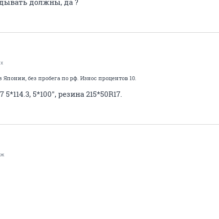
адывать должны, да ?
x
з Японии, без пробега по рф. Износ процентов 10.
5*114.3, 5*100", резина 215*50R17.
_ж