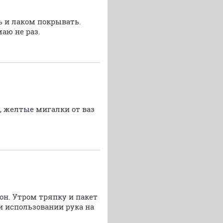
ь и лаком покрывать.
аю не раз.
я, желтые мигалки от ваз
кон. Утром тряпку и пакет
ри использовании рука на