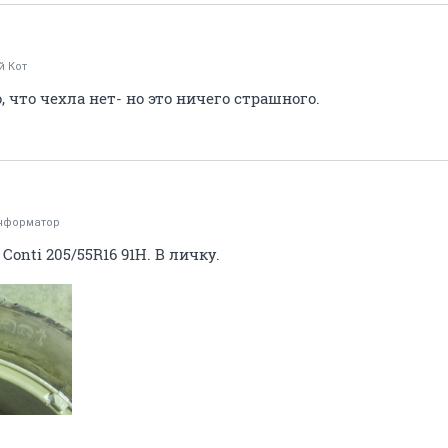
й Кот
 что чехла нет- но это ничего страшного.
нформатор
onti 205/55R16 91H. В личку.