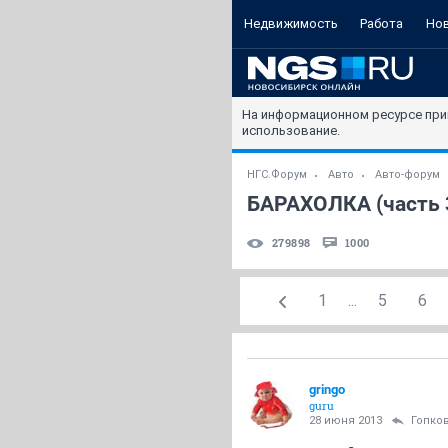
Недвижимость
Работа
Но
На информационном ресурсе при
использование.
НГС.Форум
Авто
Авто-форум
БАРАХОЛКА (часть 
279898
1000
1
...
5
6
gringo
guru
28 июня 2013
Гопко