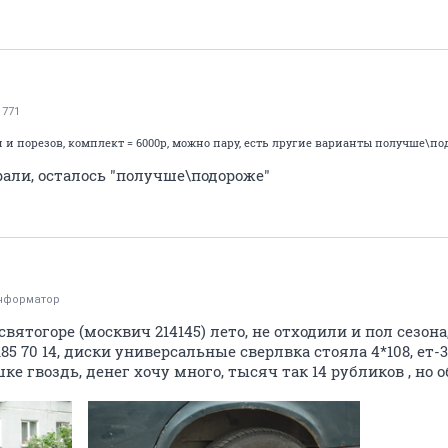
1771
жи и порезов, комплект = 6000р, можно пару, есть лругие варианты получше\п
рали, осталось "получше\подороже"
нформатор
вятогоре (москвич 214145) лето, не отходили и пол сезона
185 70 14, диски универсальные сверлвка стояла 4*108, ет-3
ке гвоздь, денег хочу много, тысяч так 14 рубликов , но 