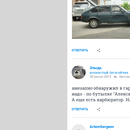
ОТВЕТИТЬ
Злыдь
волнистый бугагайчик
30 июня 2013
Автои
внезапно
обнаружил в га
надо - по бутылке "Алекс
А еще есть карбюратор. На
ОТВЕТИТЬ
ArtemSergeev