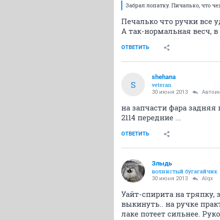
Забрал лопатку. Пичалько, что че
Печалько что ручки все у
А так-нормальная весч, в
ОТВЕТИТЬ
shehana
S
veteran
30 июня 2013
Автои
на запчасти фара задняя 
2114 передние ...
ОТВЕТИТЬ
Злыдь
волнистый бугагайчик
30 июня 2013
Alqx
Уайт-спирита на тряпку, з
выкинуть.. на ручке прак
лаке потеет сильнее. Рук