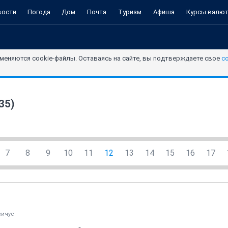
вости
Погода
Дом
Почта
Туризм
Афиша
Курсы валю
меняются cookie-файлы. Оставаясь на сайте, вы подтверждаете свое
с
35)
7
8
9
10
11
12
13
14
15
16
17
вичус