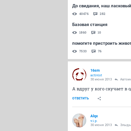
До свидания, наш ласковы
40476
282
Базовая станция
1860
10
помогите пристроить живо
7533
76
16sm
activist
30 июня 2013
Автои
А вдруг у кого скучает в
ОТВЕТИТЬ
Alqx
v.i.p.
30 июня 2013
Злыдь