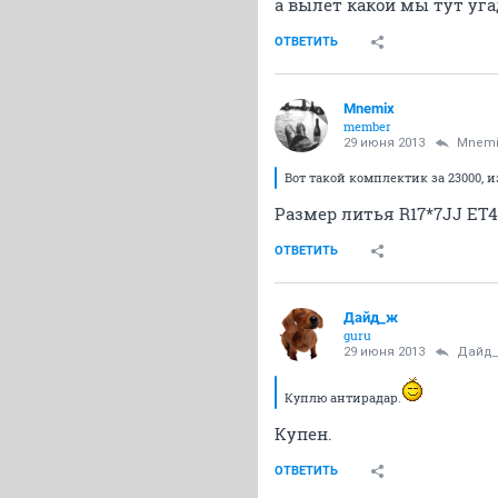
а вылет какой мы тут уг
ОТВЕТИТЬ
Mnemix
member
29 июня 2013
Mnemi
Вот такой комплектик за 23000, и
Размер литья R17*7JJ ET47 
ОТВЕТИТЬ
Дайд_ж
guru
29 июня 2013
Дайд
Куплю антирадар.
Купен.
ОТВЕТИТЬ