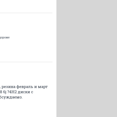
одороже
, резина февраль и март
8 6j ?4H2 диски с
обсуждаемо.