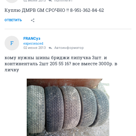
02 июня 2013
hummer#1
Куплю ДМРВ GM СРОЧНО !! 8-951-362-84-62
ОТВЕТИТЬ
FRANCуз
F
experienced
02 июня 2013
Автоинформатор
кому нужны шины бриджи липучка 3шт. и
континенталь 2шт 205 55 16? все вместе 3000р. в
личку