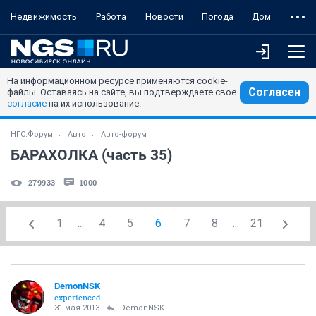
Недвижимость
Работа
Новости
Погода
Дом
На информационном ресурсе применяются cookie-
Согласен
файлы. Оставаясь на сайте, вы подтверждаете свое
согласие
на их использование.
НГС.Форум
Авто
Авто-форум
БАРАХОЛКА (часть 35)
279933
1000
1
...
4
5
6
7
8
...
21
DemonNSK
experienced
31 мая 2013
DemonNSK