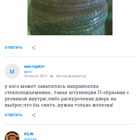
ОТВЕТИТЬ
мистерКэт
М
guru
04 июня 2013
Автоинформатор
у кого может завалялясь направлялка
стеклоподъемника , такая штукенция П-образная с
резинкой внутри ,либо раскуроченая дверь на
выброс,что бы снять ,нужна только железка!
ОТВЕТИТЬ
KiLiN
veteran