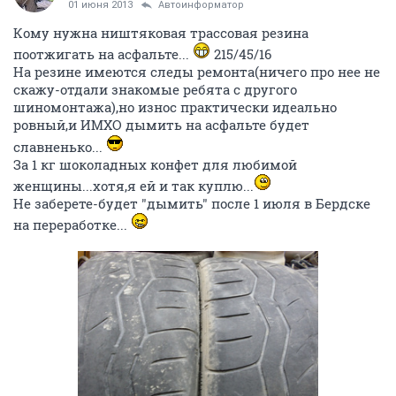
01 июня 2013
Автоинформатор
Кому нужна ништяковая трассовая резина
поотжигать на асфальте...
215/45/16
На резине имеются следы ремонта(ничего про нее не
скажу-отдали знакомые ребята с другого
шиномонтажа),но износ практически идеально
ровный,и ИМХО дымить на асфальте будет
славненько...
За 1 кг шоколадных конфет для любимой
женщины...хотя,я ей и так куплю...
Не заберете-будет "дымить" после 1 июля в Бердске
на переработке...