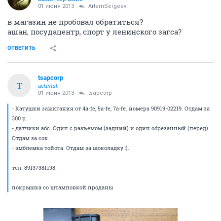
01 июня 2013
ArtemSergeev
в магазин не пробовал обратиться?
ашан, посудацентр, спорт у ленинского загса?
ОТВЕТИТЬ
tsapcorp
T
activist
01 июня 2013
tsapcorp
- Катушки зажигания от 4а-fe, 5а-fe, 7а-fe. номера 90919-02219. Отдам за
300 р.
- датчики абс. Один с разъемом (задний) и один обрезанный (перед).
Отдам за сок.
- эмблемка тойота. Отдам за шоколадку :).
тел. 89137381198
покрышка со штамповкой проданы