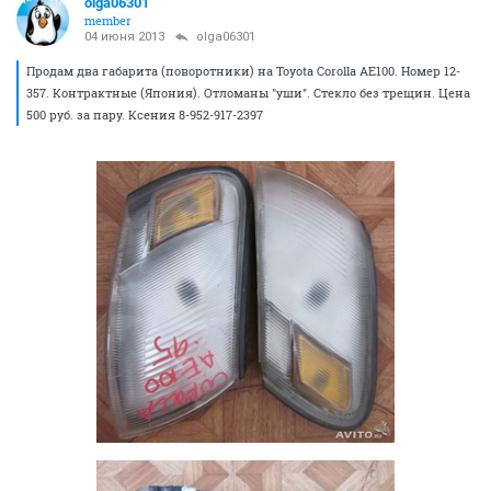
olga06301
member
04 июня 2013
olga06301
Продам два габарита (поворотники) на Toyota Corolla AE100. Номер 12-
357. Контрактные (Япония). Отломаны "уши". Стекло без трещин. Цена
500 руб. за пару. Ксения 8-952-917-2397