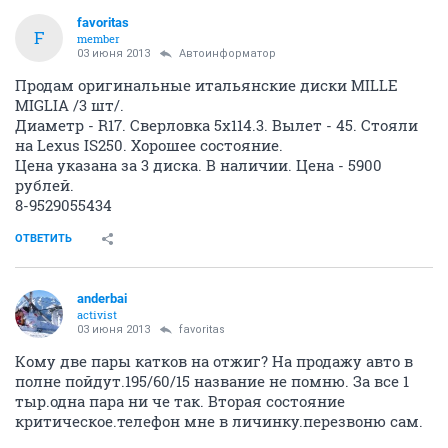
favoritas
F
member
03 июня 2013
Автоинформатор
Продам оригинальные итальянские диски MILLE
MIGLIA /3 шт/.
Диаметр - R17. Сверловка 5х114.3. Вылет - 45. Стояли
на Lexus IS250. Хорошее состояние.
Цена указана за 3 диска. В наличии. Цена - 5900
рублей.
8-9529055434
ОТВЕТИТЬ
anderbai
activist
03 июня 2013
favoritas
Кому две пары катков на отжиг? На продажу авто в
полне пойдут.195/60/15 название не помню. За все 1
тыр.одна пара ни че так. Вторая состояние
критическое.телефон мне в личинку.перезвоню сам.