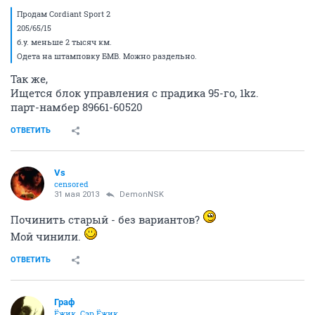
Продам Cordiant Sport 2
205/65/15
б.у. меньше 2 тысяч км.
Одета на штамповку БМВ. Можно раздельно.
Так же,
Ищется блок управления с прадика 95-го, 1kz.
парт-намбер 89661-60520
ОТВЕТИТЬ
Vs
censored
31 мая 2013
DemonNSK
Починить старый - без вариантов?
Мой чинили.
ОТВЕТИТЬ
Граф
Ёжик. Сэр Ёжик