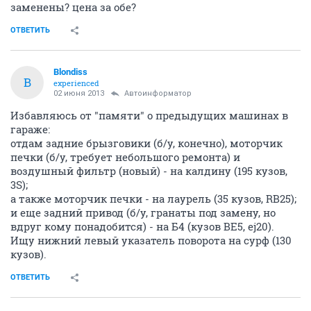
заменены? цена за обе?
ОТВЕТИТЬ
Blondiss
B
experienced
02 июня 2013
Автоинформатор
Избавляюсь от "памяти" о предыдущих машинах в
гараже:
отдам задние брызговики (б/у, конечно), моторчик
печки (б/у, требует небольшого ремонта) и
воздушный фильтр (новый) - на калдину (195 кузов,
3S);
а также моторчик печки - на лаурель (35 кузов, RB25);
и еще задний привод (б/у, гранаты под замену, но
вдруг кому понадобится) - на Б4 (кузов ВЕ5, ej20).
Ищу нижний левый указатель поворота на сурф (130
кузов).
ОТВЕТИТЬ