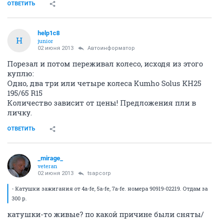
ОТВЕТИТЬ
help1c8
H
junior
02 июня 2013
Автоинформатор
Порезал и потом переживал колесо, исходя из этого
куплю:
Одно, два три или четыре колеса Kumho Solus KH25
195/65 R15
Количество зависит от цены! Предложения пли в
личку.
ОТВЕТИТЬ
_mirage_
veteran
02 июня 2013
tsapcorp
- Катушки зажигания от 4а-fe, 5а-fe, 7а-fe. номера 90919-02219. Отдам за
300 р.
катушки-то живые? по какой причине были сняты/