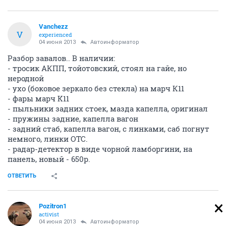
Vanchezz
V
experienced
04 июня 2013
Автоинформатор
Разбор завалов.. В наличии:
- тросик АКПП, тойотовский, стоял на гайе, но
неродной
- ухо (боковое зеркало без стекла) на марч К11
- фары марч K11
- пыльники задних стоек, мазда капелла, оригинал
- пружины задние, капелла вагон
- задний стаб, капелла вагон, с линками, саб погнут
немного, линки ОТС.
- радар-детектор в виде чорной ламборгини, на
панель, новый - 650р.
ОТВЕТИТЬ
Pozitron1
activist
04 июня 2013
Автоинформатор