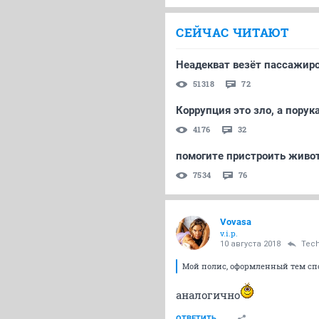
СЕЙЧАС ЧИТАЮТ
Неадекват везёт пассажир
51318
72
Коррупция это зло, а порук
4176
32
помогите пристроить живо
7534
76
Vovasa
v.i.p.
10 августа 2018
Tec
Мой полис, оформленный тем спо
аналогично
ОТВЕТИТЬ