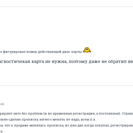
a
е фигурировал номер действующей диаг.карты
диагностичекая карта не нужна, поэтому даже не обратил 
rak
ируют авто без проблем (и не временная регистрация, а постоянная). Страхо
нную сделаю прописку, ничего менять не надо, всем п.х.
, что к продаже менялась прописка, из них две когда покупал, регистриров
а.