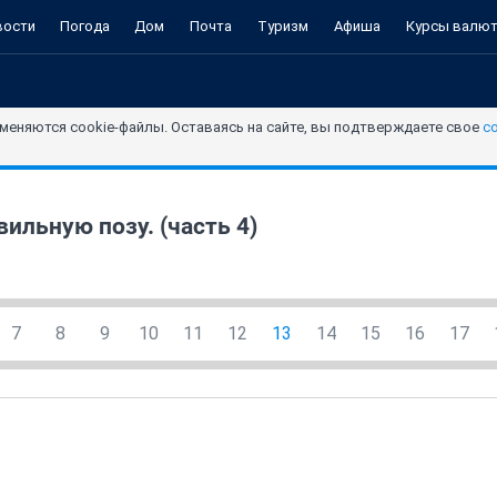
вости
Погода
Дом
Почта
Туризм
Афиша
Курсы валю
меняются cookie-файлы. Оставаясь на сайте, вы подтверждаете свое
с
ильную позу. (часть 4)
7
8
9
10
11
12
13
14
15
16
17