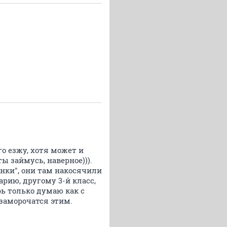
го езжу, хотя может и
 займусь, наверное))).
анки", они там накосячили
арию, другому 3-й класс,
рь только думаю как с
 заморочатся этим.