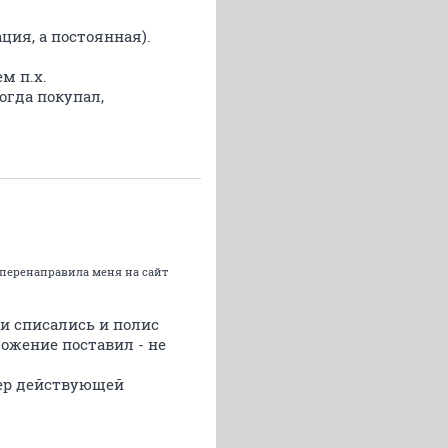
ция, а постоянная).
м п.х.
огда покупал,
и перенаправила меня на сайт
ги списались и полис
ложение поставил - не
мер действующей