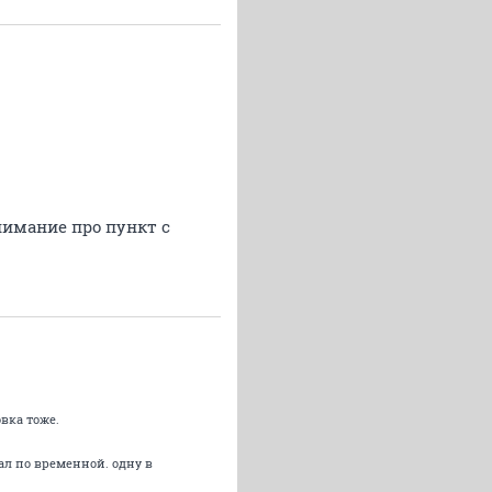
внимание про пункт с
вка тоже.
ал по временной. одну в