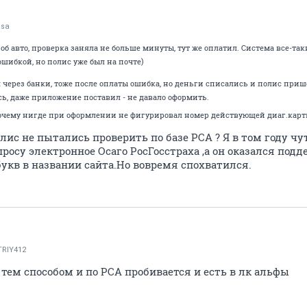
asa
об авто, проверка заняла не больше минуты, тут же оплатил. Система все-та
ошибкой, но полис уже был на почте)
 через банки, тоже после оплаты ошибка, но деньги списались и полис пришел
сь, даже приложение поставил - не давало оформить.
почему нигде при оформлении не фигурировал номер действующей диаг.кар
с не пытались проверить по базе РСА ? Я в том году чут
просу электронное Осаго РосГосстраха ,а он оказался под
укв в названии сайта.Но вовремя спохватился.
TRIY412
тем способом и по РСА пробивается и есть в лк альфы