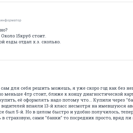
оинформатор
жно?
. Около 15круб стоит.
й езды отдал х.з. сколько.
сам для себя решить можешь, я уже скоро год как без не
 меньше 4тр стоит, ближе к концу диагностической карты
упить, её оформлять надо потому что... Купили через "б
з водителей впаяли 13-й класс несмотря на имевшуюся ав
 был 5-й. Но в целом быстро и удобно получилось, тепе
в страховую, сами "банки" то посредник просто, вряд ли