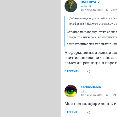
DMITRIY412
activist
10 августа 2018
Vov
Добавил еще водителей и инфо 
альфы, на какую-то страницу с 
Спасибо на наводку - тоже сделал
альфы так ничего и не получило
единственное что непонятно - 
А оформленный новый поли
сайт из поисковика ,по за
заметил разницы в паре б
ОТВЕТИТЬ
TechnoGreen
v.i.p.
10 августа 2018
DMI
Мой полис, оформленный 
ОТВЕТИТЬ