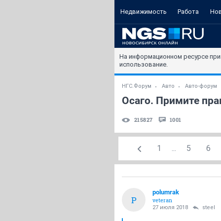
Недвижимость
Работа
Но
На информационном ресурсе при
использование.
НГС.Форум
Авто
Авто-форум
Осаго. Примите прав
215827
1001
1
...
5
6
polumrak
P
veteran
27 июля 2018
steel