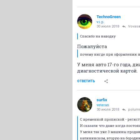
TechnoGreen
v.i.p.
30 июля 2018
Vovas
Спасибо на наводку
Пожалуйста
почему нигде при оформлении н
У меня авто 17-го года, 
диагностической картой.
ОТВЕТИТЬ
surfix
veteran
30 июля 2018
polum
С временной пропиской - регистр
И сказали что даже когда постоя
У меня так уже 3 машины проданы
калининском, вторую на бородин