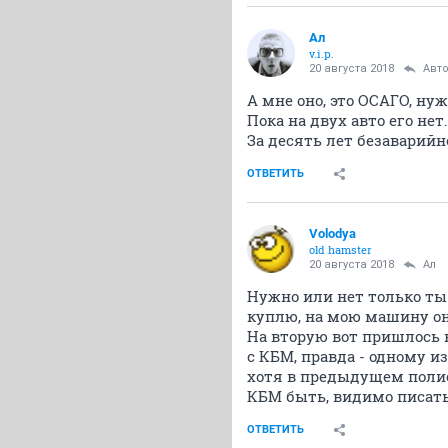
Ал
v.i.p.
20 августа 2018
Авт
А мне оно, это ОСАГО, ну
Пока на двух авто его нет
За десять лет безаварийно
ОТВЕТИТЬ
Volodya
old hamster
20 августа 2018
Ал
Нужно или нет только ты 
куплю, на мою машину оно
На вторую вот пришлось к
с КБМ, правда - одному и
хотя в предыдущем полисе
КБМ быть, видимо писать 
ОТВЕТИТЬ