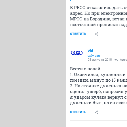
В РЕСО отказались дать 
адрес. Но при электронно
МРЭО на Бородина, встал 
постоянной прописки над
ОТВЕТИТЬ
Vld
only vag
08 августа 2018
Авт
Вести с полей.
1. Окончился, купленный г
поездки, минут по 15 каж
2. На стоянке дяденька н
оценил ущерб, попросил у 
я ударом кулака вернул с
дяденьки был, но он сказ
ОТВЕТИТЬ