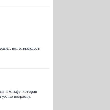
ходит, вот и вкралось
ны в Альфе, которая
гую по возрасту.