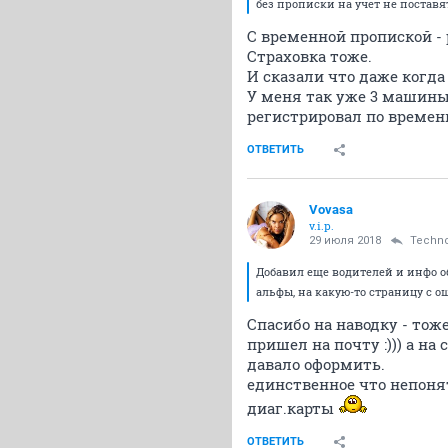
без прописки на учет не поставят
С временной пропиской - 
Страховка тоже.
И сказали что даже когда
У меня так уже 3 машины 
регистрировал по временн
ОТВЕТИТЬ
Vovasa
v.i.p.
29 июля 2018
Techn
Добавил еще водителей и инфо об
альфы, на какую-то страницу с о
Спасибо на наводку - тож
пришел на почту :))) а н
давало оформить.
единственное что непоня
диаг.карты
ОТВЕТИТЬ