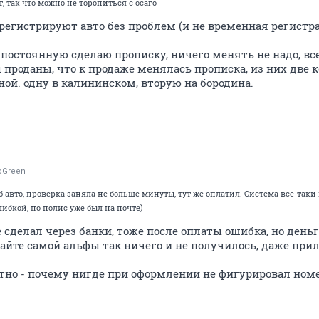
, так что можно не торопиться с осаго
регистрируют авто без проблем (и не временная регистра
 постоянную сделаю прописку, ничего менять не надо, все
проданы, что к продаже менялась прописка, из них две к
ой. одну в калининском, вторую на бородина.
oGreen
 авто, проверка заняла не больше минуты, тут же оплатил. Система все-так
шибкой, но полис уже был на почте)
е сделал через банки, тоже после оплаты ошибка, но день
а сайте самой альфы так ничего и не получилось, даже при
тно - почему нигде при оформлении не фигурировал но