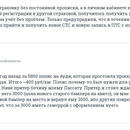
страховку без постоянной прописки, а в личном кабинете
й регистрации в другой страховой, получилось получить 
на учёт без проблем. Только предупредили, что в течении
о прийти и получить новое СТС и новую запись в ПТС с н
оинформатор
од назад за 5800 полис на Ауди, которая простояла проехал
дая. Итого ~400 руб/км. Полис почему-то был нужен для
а Ниве притер бочину моему Пассату. Притер и стоял жда
него 3000 (цена нового старого бампера на авито), он мне
вой бампер на место и вернул ему 3000, ибо других повр
ал, что за 3000 иметь геморрой с оформлением нуего.