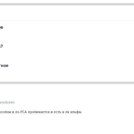
ов
а?
тное
hnoGreen
собом и по РСА пробивается и есть в лк альфы