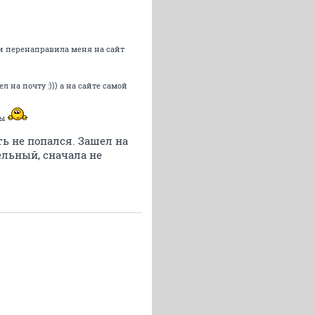
ки перенаправила меня на сайт
 на почту :))) а на сайте самой
ты
ь не попался. Зашел на
дельный, сначала не