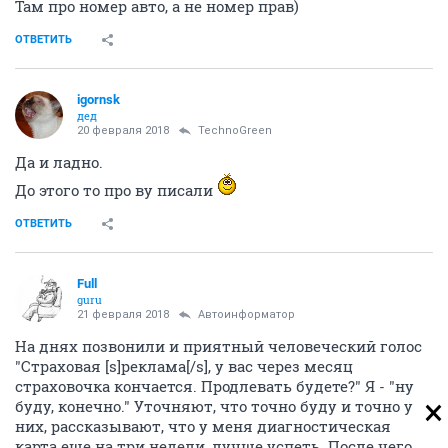
Там про номер авто, а не номер прав)
ОТВЕТИТЬ
igornsk
дед
20 февраля 2018
TechnoGreen
Да и ладно.
До этого то про ву писали
ОТВЕТИТЬ
Full
guru
21 февраля 2018
Автоинформатор
На днях позвонили и приятный человеческий голос
"Страховая [s]реклама[/s], у вас через месяц
страховочка кончается. Продлевать будете?" Я - "ну
буду, конечно." Уточняют, что точно буду и точно у
них, рассказывают, что у меня диагностическая
карта еще на три недели, лучше успеть. После чего