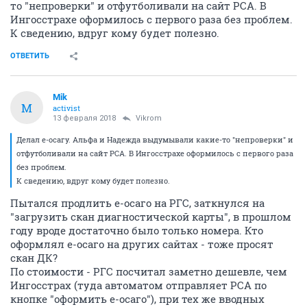
то "непроверки" и отфутболивали на сайт РСА. В
Ингосстрахе оформилось с первого раза без проблем.
К сведению, вдруг кому будет полезно.
ОТВЕТИТЬ
Mik
M
activist
13 февраля 2018
Vikrom
Делал е-осагу. Альфа и Надежда выдумывали какие-то "непроверки" и
отфутболивали на сайт РСА. В Ингосстрахе оформилось с первого раза
без проблем.
К сведению, вдруг кому будет полезно.
Пытался продлить е-осаго на РГС, заткнулся на
"загрузить скан диагностической карты", в прошлом
году вроде достаточно было только номера. Кто
оформлял е-осаго на других сайтах - тоже просят
скан ДК?
По стоимости - РГС посчитал заметно дешевле, чем
Ингосстрах (туда автоматом отправляет РСА по
кнопке "оформить е-осаго"), при тех же вводных