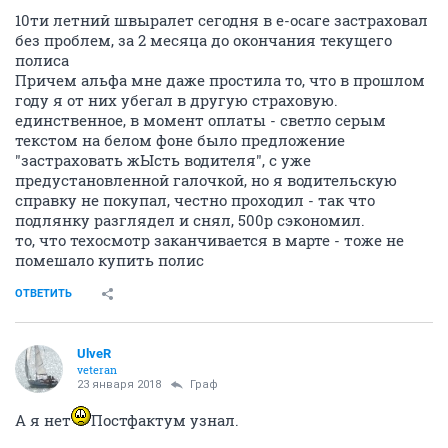
10ти летний швыралет сегодня в е-осаге застраховал
без проблем, за 2 месяца до окончания текущего
полиса
Причем альфа мне даже простила то, что в прошлом
году я от них убегал в другую страховую.
единственное, в момент оплаты - светло серым
текстом на белом фоне было предложение
"застраховать жЫсть водителя", с уже
предустановленной галочкой, но я водительскую
справку не покупал, честно проходил - так что
подлянку разглядел и снял, 500р сэкономил.
то, что техосмотр заканчивается в марте - тоже не
помешало купить полис
ОТВЕТИТЬ
UlveR
veteran
23 января 2018
Граф
А я нет
Постфактум узнал.