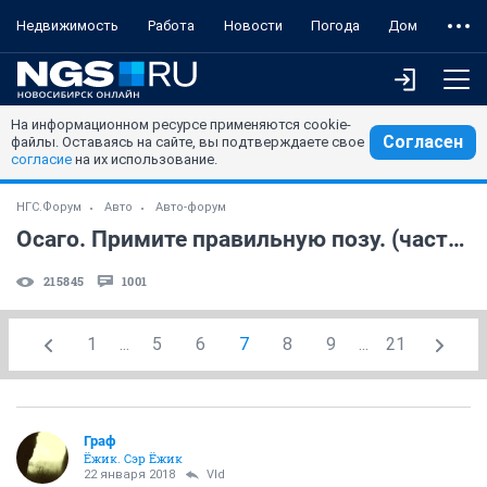
Недвижимость
Работа
Новости
Погода
Дом
На информационном ресурсе применяются cookie-
Согласен
файлы. Оставаясь на сайте, вы подтверждаете свое
согласие
на их использование.
НГС.Форум
Авто
Авто-форум
Осаго. Примите правильную позу. (часть 4)
215845
1001
1
...
5
6
7
8
9
...
21
Граф
Ёжик. Сэр Ёжик
22 января 2018
Vld