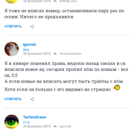
20 февраля 2018
Infinity_nsu
Я тоже не вписал номер, останавливали пару раз по
осени. Ничего не предъявили.
ОТВЕТИТЬ
igornsk
дед
20 февраля 2018
TechnoGreen
Я в январе поменял права, неделю назад заехал в ск
вписали новое ву, сегодня пробил кбм по новым - все
ок, 0,5
А если новые не вписать могут быть траблы с кбм.
Хотя если он больше 1 это видимо не страшно
ОТВЕТИТЬ
TechnoGreen
v.i.p.
20 февраля 2018
igornsk