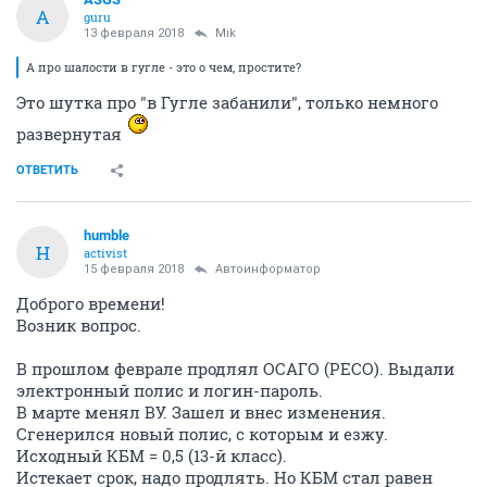
A
guru
13 февраля 2018
Mik
А про шалости в гугле - это о чем, простите?
Это шутка про "в Гугле забанили", только немного
развернутая
ОТВЕТИТЬ
humble
H
activist
15 февраля 2018
Автоинформатор
Доброго времени!
Возник вопрос.
В прошлом феврале продлял ОСАГО (РЕСО). Выдали
электронный полис и логин-пароль.
В марте менял ВУ. Зашел и внес изменения.
Сгенерился новый полис, с которым и езжу.
Исходный КБМ = 0,5 (13-й класс).
Истекает срок, надо продлять. Но КБМ стал равен