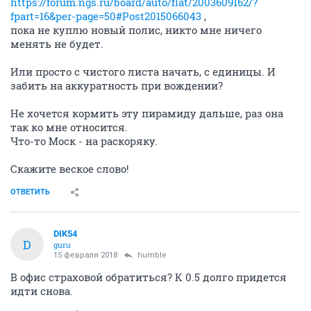
https://forum.ngs.ru/board/auto/flat/2003609162/?
fpart=16&per-page=50#Post2015066043
,
пока не куплю новый полис, никто мне ничего
менять не будет.
Или просто с чистого листа начать, с единицы. И
забить на аккуратность при вождении?
Не хочется кормить эту пирамиду дальше, раз она
так ко мне относится.
Что-то Моск - на раскоряку.
Скажите веское слово!
ОТВЕТИТЬ
DIK54
D
guru
15 февраля 2018
humble
В офис страховой обратиться? К 0.5 долго придется
идти снова.