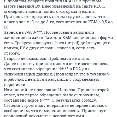
В прошлом феврале продлил ОСАГО. В прошлом
марте заменил ВУ. Внес изменения на сайте РЕСО,
сгенерился новый полис, с которым и ездил.
При попытке продлить в этом году оказалось, что
класс упал с 13-го до 3-го, соответственно КБМ с 0,5 до
1,0.
Звонок на 8-800-***. Посоветовали заполнить
заявление на сайте. Там для КБМ специальная форма
есть. Требуется загрузка фото (не pdf) действующего
полиса, ВУ с двух сторон - нового и, если есть -
старого.
Старого не оказалось. Проблемой не стало.
Далее на почту пришло письмо от живого человека,
что составлено обращение №*** в РСА для
синхронизации данных. Произойдет это в течение 5-
и рабочих дней. Если нет, пиши с сохранением
переписки.
Изменений не произошло. Написал. Пришел второй
ответ, что первое обращение было ошибочным,
составлено новое №***. О результатах сообщу.
Сегодня утром вижу вчерашнее вечернее письмо с
сообщением, что изменения внесены. Пристегнут
вордовский документ с подробностями.