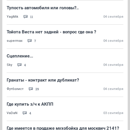
Тупость автомобиля или головы?..
11
YagMik
04 сентября
Тойота Виста нет задней - вопрос где она ?
7
supermax
04 сентября
Сцепление...
4
Sky
04 сентября
Гранаты - контракт или дубликат?
29
Футболист
04 сентября
Где купить з/ч к АКПП
4
VaDaN
03 сентября
Где имеется в продаже мухобойка для москвич 2141?