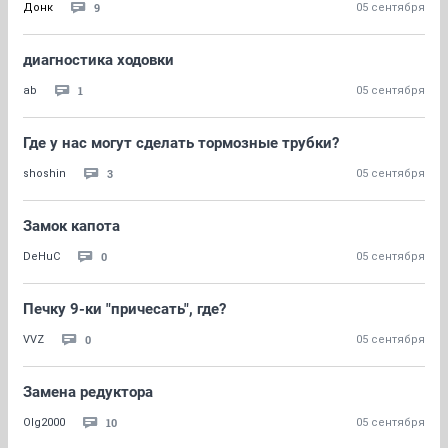
9
Донк
05 сентября
диагностика ходовки
1
ab
05 сентября
Где у нас могут сделать тормозные трубки?
3
shoshin
05 сентября
Замок капота
0
DeHuC
05 сентября
Печку 9-ки "причесать", где?
0
VVZ
05 сентября
Замена редуктора
10
Olg2000
05 сентября