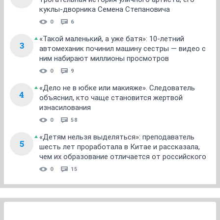
куклы-дворника Семена Степановича
0
6
«Такой маленький, а уже батя»: 10-летний
3
автомеханик починил машину сестры — видео с
ним набирают миллионы просмотров
0
9
«Дело не в юбке или макияже». Следователь
4
объяснил, кто чаще становится жертвой
изнасилования
0
58
«Детям нельзя выделяться»: преподаватель
5
шесть лет проработала в Китае и рассказала,
чем их образование отличается от российского
0
15