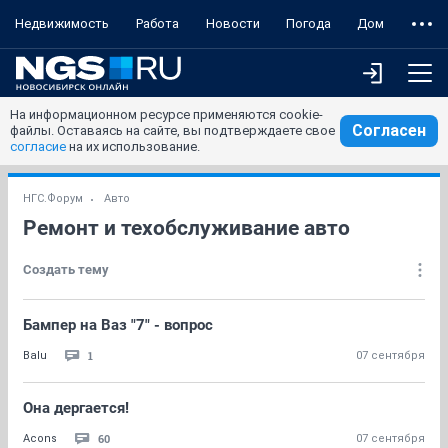
Недвижимость
Работа
Новости
Погода
Дом
На информационном ресурсе применяются cookie-
Согласен
файлы. Оставаясь на сайте, вы подтверждаете свое
согласие
на их использование.
НГС.Форум
Авто
Ремонт и техобслуживание авто
Создать тему
Бампер на Ваз "7" - вопрос
1
Balu
07 сентября
Она дергается!
60
Acons
07 сентября