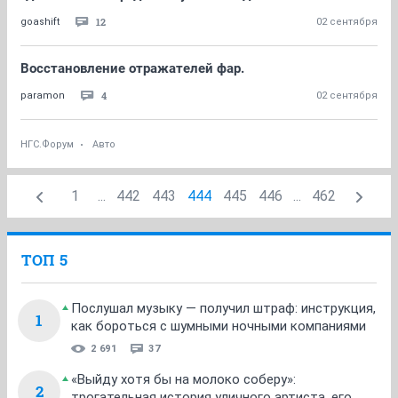
12
goashift
02 сентября
Восстановление отражателей фар.
4
paramon
02 сентября
НГС.Форум
Авто
1
...
442
443
444
445
446
...
462
ТОП 5
Послушал музыку — получил штраф: инструкция,
1
как бороться с шумными ночными компаниями
2 691
37
«Выйду хотя бы на молоко соберу»:
2
трогательная история уличного артиста, его