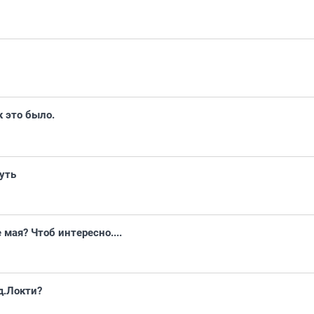
к это было.
уть
 мая? Чтоб интересно....
д.Локти?