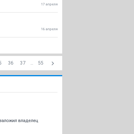
17 апреля
16 апреля
5
36
37
...
55
о заложил владелец