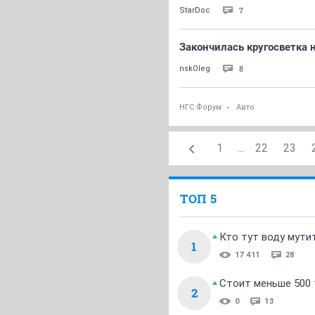
7
StarDoc
Закончилась кругосветка 
8
nskOleg
НГС.Форум
Авто
1
...
22
23
ТОП 5
Кто тут воду мути
1
17 411
28
Стоит меньше 500 т
2
0
13