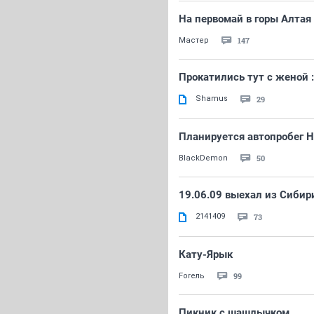
На первомай в горы Алтая
147
Мастер
Прокатились тут с женой :
Shamus
29
Планируется автопробег Н
50
BlackDemon
19.06.09 выехал из Сибир
2141409
73
Кату-Ярык
99
Forель
Пикник с шашлычком