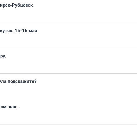
бирск-Рубцовск
кутск. 15-16 мая
ру.
ула подскажите?
ом, как...