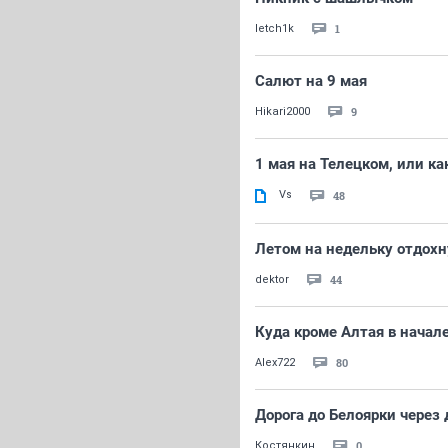
1
letch1k
Салют на 9 мая
9
Hikari2000
1 мая на Телецком, или ка
Vs
48
Летом на недельку отдохн
44
dektor
Куда кроме Алтая в начале
80
Alex722
Дорога до Белоярки через 
0
Костянкин