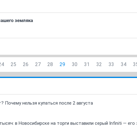
нашего земляка
24
25
26
27
28
29
30
31
32
33
34
3
т? Почему нельзя купаться после 2 августа
ысяч: в Новосибирске на торги выставили серый Infiniti — ег