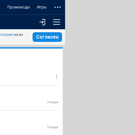
т
Промокоды
Игры
огласие
на их
Согласен
14 мая
14 мая