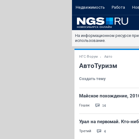
Недвижимость
Работа
Но
На информационном ресурсе при
использование.
НГС.Форум
Авто
АвтоТуризм
Создать тему
Майское похождение, 2010
14
Гошак
Урал на первомай. Кто-ниб
4
Третий