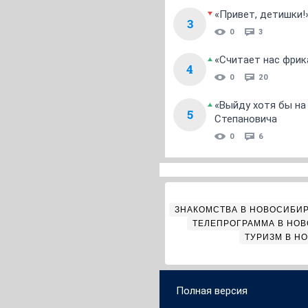
«Привет, детишки!
3
0
3
«Считает нас фрик
4
0
20
«Выйду хотя бы на
5
Степановича
0
6
ЗНАКОМСТВА В НОВОСИБИ
ТЕЛЕПРОГРАММА В НО
ТУРИЗМ В Н
Полная версия