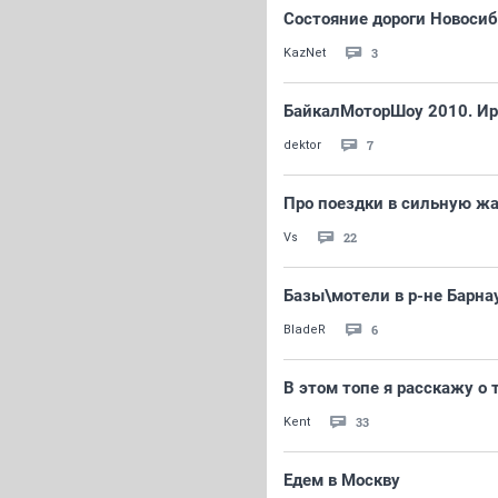
Состояние дороги Новоси
3
KazNet
БайкалМоторШоу 2010. Ир
7
dektor
Про поездки в сильную жа
22
Vs
Базы\мотели в р-не Барна
6
BladeR
В этом топе я расскажу о т
33
Kent
Едем в Москву