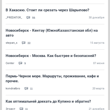
В Хакасию. Стоит ли срезать через Шарыпово?
56
_PREDATOR_
30 декабря
Новосибирск - Кентау (ЮжноКазахстанская обл) на
авто
22
stepan_s
15 августа
Новосибирск - Москва. Как быстрее и безопасней?
9
Center
07 июня
Пермь-Черное море. Маршруты, проживание, кафе и
прочее.
11
kondratbro
20 марта
Как оптимальней доехать до Купино и обратно?
11
Эгоист
21 декабря