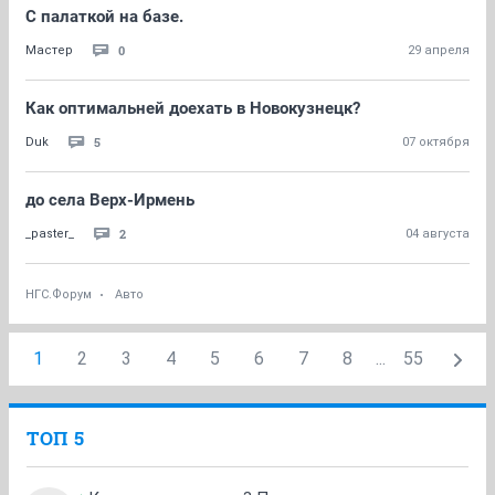
С палаткой на базе.
0
Мастер
29 апреля
Как оптимальней доехать в Новокузнецк?
5
Duk
07 октября
до села Верх-Ирмень
2
_paster_
04 августа
НГС.Форум
Авто
1
2
3
4
5
6
7
8
...
55
ТОП 5