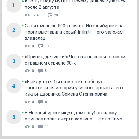
Кто тут воду мутит? Почему нельзя купаться
1
после 2 августа
17 411
28
Стоит меньше 500 тысяч: в Новосибирске на
2
торги выставили серый Infiniti — его заложил
владелец
0
13
«Привет, детишки!» Чего вы не знали о самом
3
страшном сериале 90-х
0
3
«Выйду хотя бы на молоко соберу»:
4
трогательная история уличного артиста, его
куклы-дворника Семена Степановича
0
6
В Новосибирске ищут дом голубоглазому
5
сфинксу после смерти хозяина — фото Тима
0
11