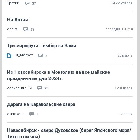
37
Третий
04 сентября
На Алтай
69
ddelta
сегодня в 10:58
Три маршрута - выбор за Вами.
Dr_Maltsev
4
28 марта
Из Новосибирска в Монголию на все майские
праздничные дни 2024г.
26
Александр_13
22 января
Дорога на Каракольские озера
1
SanekSib
10 июля
Новосибирск - озеро Духовское (берег Японского моря/
Тихого океана)