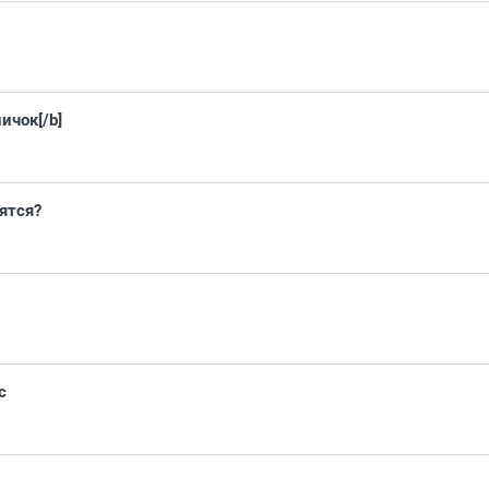
ичок[/b]
ятся?
с