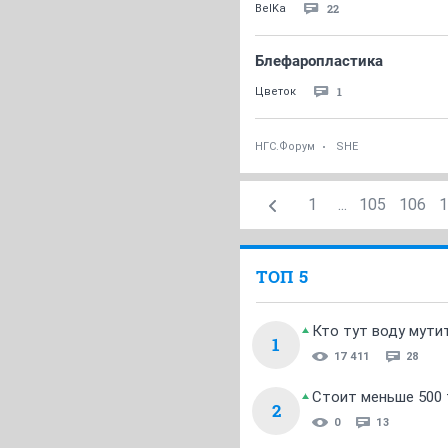
22
BelKa
Блефаропластика
1
Цветок
НГС.Форум
SHE
1
...
105
106
1
ТОП 5
Кто тут воду мути
1
17 411
28
Стоит меньше 500 т
2
0
13