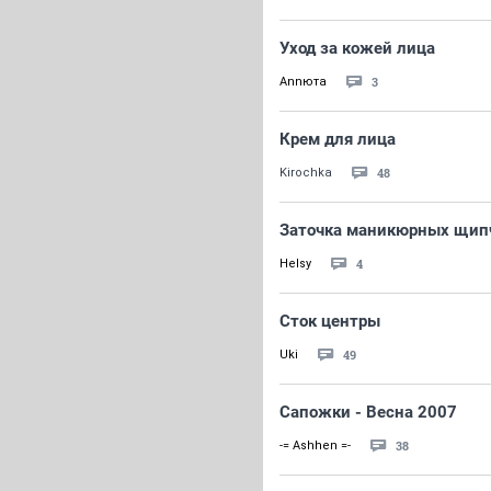
Уход за кожей лица
3
Annюта
Крем для лица
48
Kirochka
Заточка маникюрных щип
4
Helsy
Сток центры
49
Uki
Сапожки - Весна 2007
38
-= Ashhen =-