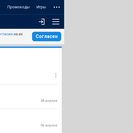
т
Промокоды
Игры
огласие
на их
Согласен
08 апреля
06 апреля