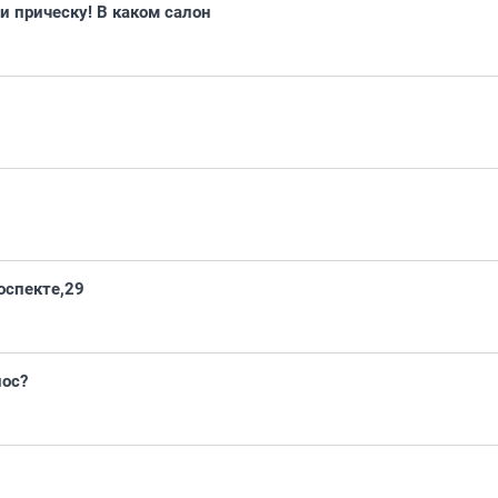
и прическу! В каком салон
оспекте,29
лос?