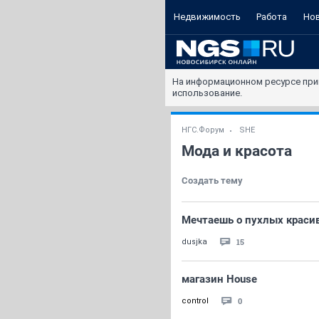
Недвижимость
Работа
Но
На информационном ресурсе при
использование.
НГС.Форум
SHE
Мода и красота
Создать тему
Мечтаешь о пухлых краси
15
dusjka
магазин House
0
control