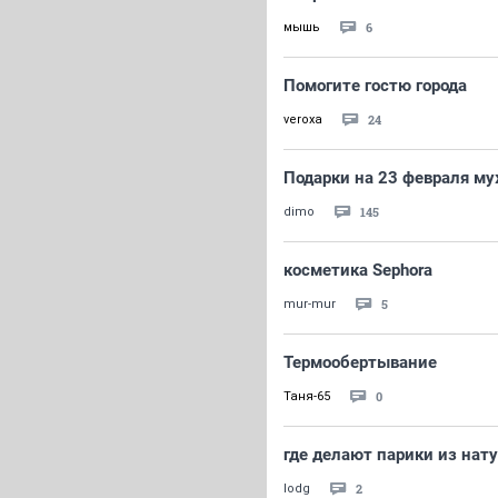
6
мышь
Помогите гостю города
24
veroxa
Подарки на 23 февраля м
145
dimo
косметика Sephora
5
mur-mur
Термообертывание
0
Таня-65
где делают парики из нат
2
lodg