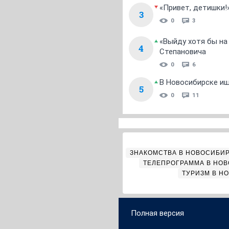
«Привет, детишки!
3
0
3
«Выйду хотя бы на
4
Степановича
0
6
В Новосибирске ищ
5
0
11
ЗНАКОМСТВА В НОВОСИБИ
ТЕЛЕПРОГРАММА В НО
ТУРИЗМ В Н
Полная версия