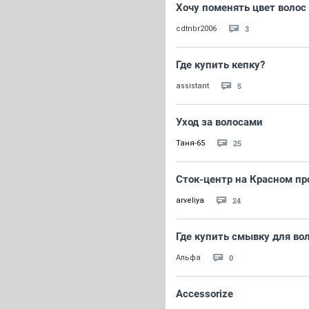
Хочу поменять цвет волос 
3
cdtnbr2006
Где купить кепку?
5
assistant
Уход за волосами
25
Таня-65
Сток-центр на Красном пр
24
arveliya
Где купить смывку для во
0
Альфа
Accessorize