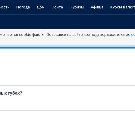
вости
Погода
Дом
Почта
Туризм
Афиша
Курсы валю
меняются cookie-файлы. Оставаясь на сайте, вы подтверждаете свое
с
вых губах?