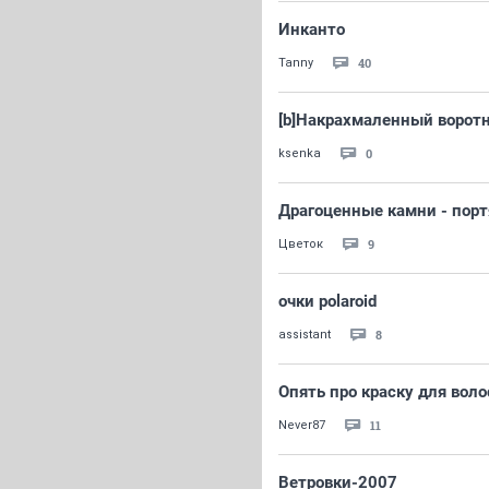
Инканто
40
Tanny
[b]Накрахмаленный воротн
0
ksenka
Драгоценные камни - порт
9
Цветок
очки polaroid
8
assistant
Опять про краску для воло
11
Never87
Ветровки-2007