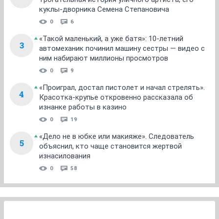
куклы-дворника Семена Степановича
0
6
«Такой маленький, а уже батя»: 10-летний
3
автомеханик починил машину сестры — видео с
ним набирают миллионы просмотров
0
9
«Проиграл, достал пистолет и начал стрелять».
4
Красотка-крупье откровенно рассказала об
изнанке работы в казино
0
19
«Дело не в юбке или макияже». Следователь
5
объяснил, кто чаще становится жертвой
изнасилования
0
58