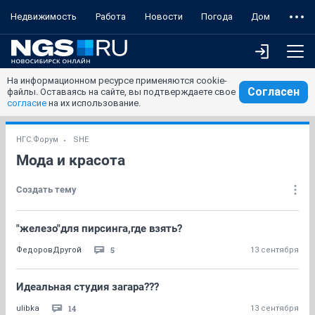
Недвижимость
Работа
Новости
Погода
Дом
На информационном ресурсе применяются cookie-
Согласен
файлы. Оставаясь на сайте, вы подтверждаете свое
согласие
на их использование.
НГС.Форум
SHE
Мода и красота
Создать тему
"железо"для пирсинга,где взять?
5
ФедоровДругой
13 сентября
Идеальная студия загара???
14
ulibka
13 сентября