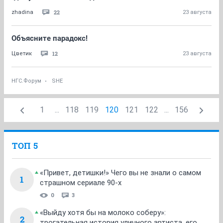
22
zhadina
23 августа
Объясните парадокс!
12
Цветик
23 августа
НГС.Форум
SHE
1
...
118
119
120
121
122
...
156
ТОП 5
«Привет, детишки!» Чего вы не знали о самом
1
страшном сериале 90-х
0
3
«Выйду хотя бы на молоко соберу»:
2
трогательная история уличного артиста, его