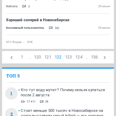
3
Nathalia
29 июня
Хороший солярий в Новосибирске
321
Анонимный пользователь
29 июня
НГС.Форум
SHE
1
...
120
121
122
123
124
...
156
ТОП 5
Кто тут воду мутит? Почему нельзя купаться
1
после 2 августа
17 411
28
Стоит меньше 500 тысяч: в Новосибирске на
2
торги выставили серый Infiniti — его заложил