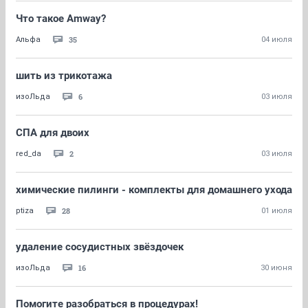
Что такое Amway?
35
Альфа
04 июля
шить из трикотажа
6
изоЛьда
03 июля
СПА для двоих
2
red_da
03 июля
химические пилинги - комплекты для домашнего ухода
28
ptiza
01 июля
удаление сосудистных звёздочек
16
изоЛьда
30 июня
Помогите разобраться в процедурах!