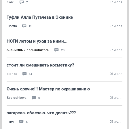
7
Kwiki
07 июля
Туфли Алла Пугачева в Эконике
11
Linetta
07 июля
НОГИ летом и уход за ними...
25
Анонимный пользователь
07 июля
стоит ли смешивать косметику?
14
atenza
06 июля
Очень срочно!!! Мастер по окрашиванию
0
Svolochkova
05 июля
загарела. облезаю. что делать???
5
птич
05 июля