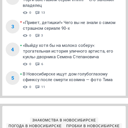
владелец
0
13
«Привет, детишки!» Чего вы не знали о самом
3
страшном сериале 90-х
0
3
«Выйду хотя бы на молоко соберу»:
4
трогательная история уличного артиста, его
куклы-дворника Семена Степановича
0
6
В Новосибирске ищут дом голубоглазому
5
сфинксу после смерти хозяина — фото Тима
0
11
ЗНАКОМСТВА В НОВОСИБИРСКЕ
ПОГОДА В НОВОСИБИРСКЕ
ПРОБКИ В НОВОСИБИРСКЕ