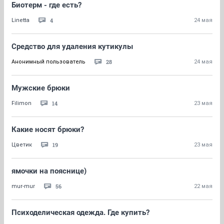
Биотерм - где есть?
4
Linetta
24 мая
Cредство для удаления кутикулы
28
Анонимный пользователь
24 мая
Мужские брюки
14
Filimon
23 мая
Какие носят брюки?
19
Цветик
23 мая
ямочки на пояснице)
56
mur-mur
22 мая
Психоделическая одежда. Где купить?