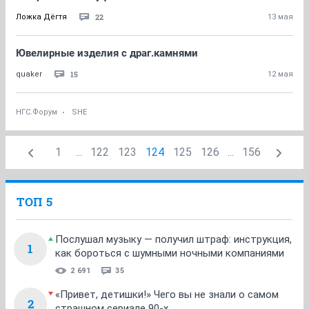
22
Ложка Дёгтя
13 мая
Ювелирные изделия с драг.камнями
15
quaker
12 мая
НГС.Форум
SHE
1
...
122
123
124
125
126
...
156
ТОП 5
Послушал музыку — получил штраф: инструкция,
1
как бороться с шумными ночными компаниями
2 691
35
«Привет, детишки!» Чего вы не знали о самом
2
страшном сериале 90-х