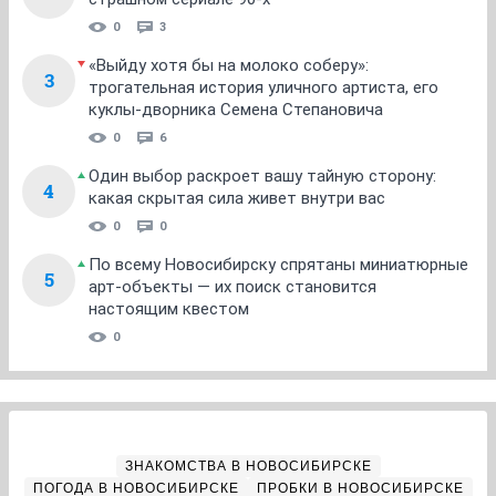
0
3
«Выйду хотя бы на молоко соберу»:
3
трогательная история уличного артиста, его
куклы-дворника Семена Степановича
0
6
Один выбор раскроет вашу тайную сторону:
4
какая скрытая сила живет внутри вас
0
0
По всему Новосибирску спрятаны миниатюрные
5
арт-объекты — их поиск становится
настоящим квестом
0
ЗНАКОМСТВА В НОВОСИБИРСКЕ
ПОГОДА В НОВОСИБИРСКЕ
ПРОБКИ В НОВОСИБИРСКЕ