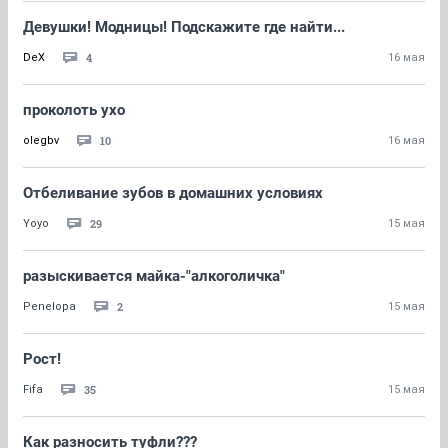
Девушки! Модницы! Подскажите где найти...
4
DeX
16 мая
проколоть ухо
10
olegbv
16 мая
Отбеливание зубов в домашних условиях
29
Yoyo
15 мая
разыскивается майка-"алкоголичка"
2
Penelopa
15 мая
Рост!
35
Fifa
15 мая
Как разносить туфли???