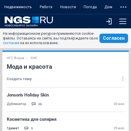
Недвижимость
Работа
Новости
Погода
Дом
На информационном ресурсе применяются cookie-
Согласен
файлы. Оставаясь на сайте, вы подтверждаете свое
согласие
на их использование.
НГС.Форум
SHE
Мода и красота
Создать тему
Jonson's Holiday Skin
26
Дубликатор
30 мая
Косметика для солярия
9
1дима1
29 мая