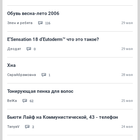
Обувь весна-лето 2006
116
Элен и ребята
29 мая
E’Sensation 18 d’Eutoderm™ что это такое?
0
Деодат
29 мая
Хна
1
СараАбрамовна
28 мая
Тонирующая пенка для волос
62
BelKa
25 мая
Бьюти Лайф на Коммунистической, 43 - телефон
2
TanyaV
24 мая