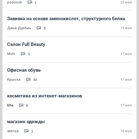
1
podonok
22 мая
Завивка на основе аминокислот, структурного белка
8
Дина Дурбин
19 мая
Салон Full Beauty
0
Molli
17 мая
Офисная обувь
30
Крыска
17 мая
косметика из интенет-магазинов
8
Юta
17 мая
магазин одежды
2
atenza
16 мая