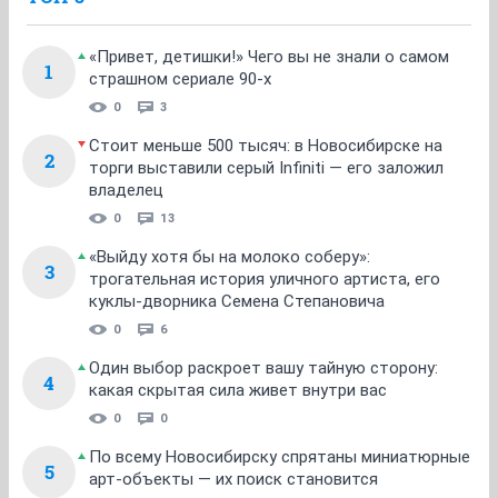
«Привет, детишки!» Чего вы не знали о самом
1
страшном сериале 90-х
0
3
Стоит меньше 500 тысяч: в Новосибирске на
2
торги выставили серый Infiniti — его заложил
владелец
0
13
«Выйду хотя бы на молоко соберу»:
3
трогательная история уличного артиста, его
куклы-дворника Семена Степановича
0
6
Один выбор раскроет вашу тайную сторону:
4
какая скрытая сила живет внутри вас
0
0
По всему Новосибирску спрятаны миниатюрные
5
арт-объекты — их поиск становится