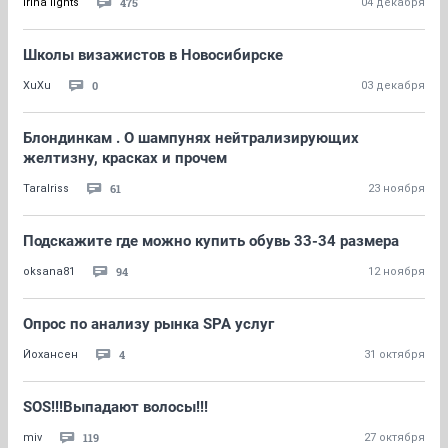
475
irina lights
04 декабря
Школы визажистов в Новосибирске
0
XuXu
03 декабря
Блондинкам . О шампунях нейтрализирующих
желтизну, красках и прочем
61
TaraIriss
23 ноября
Подскажите где можно купить обувь 33-34 размера
94
oksana81
12 ноября
Опрос по анализу рынка SPA услуг
4
Йохансен
31 октября
SOS!!!Выпадают волосы!!!
119
miv
27 октября