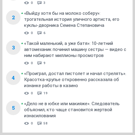
0
3
«Выйду хотя бы на молоко соберу»:
2
трогательная история уличного артиста, его
куклы-дворника Семена Степановича
0
6
«Такой маленький, а уже батя»: 10-летний
3
автомеханик починил машину сестры — видео с
ним набирают миллионы просмотров
0
9
«Проиграл, достал пистолет и начал стрелять».
4
Красотка-крупье откровенно рассказала об
изнанке работы в казино
0
19
«Дело не в юбке или макияже». Следователь
5
объяснил, кто чаще становится жертвой
изнасилования
0
58