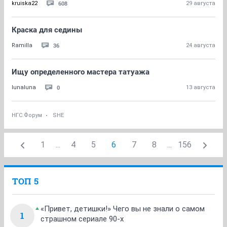
608
kruiska22
29 августа
Краска для седины
36
Ramilla
24 августа
Ищу определенного мастера татуажа
0
lunaluna
13 августа
НГС.Форум
SHE
1
...
4
5
6
7
8
...
156
ТОП 5
«Привет, детишки!» Чего вы не знали о самом
1
страшном сериале 90-х